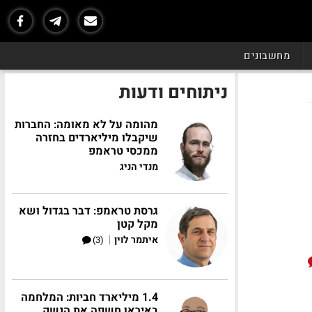
מחשבונים
ניתוחים ודעות
מהומה על לא מאומה: החברות
שיקבלו מיליארדים בחזרה
ממכסי טראמפ
מנדי הניג
גרסת טראמפ: דבר בגדול ושא
מקל קטן
|
איתמר לוין
(3)
1.4 מיליארד חביות: המלחמה
באיראן חשפה את הנשק