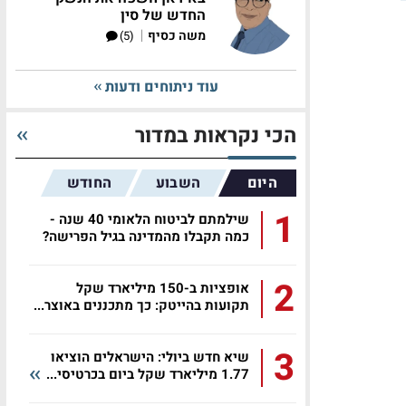
החדש של סין
|
משה כסיף
(5)
עוד ניתוחים ודעות
הכי נקראות במדור
היום
השבוע
החודש
1
שילמתם לביטוח הלאומי 40 שנה -
כמה תקבלו מהמדינה בגיל הפרישה?
2
אופציות ב-150 מיליארד שקל
תקועות בהייטק: כך מתכננים באוצר...
3
שיא חדש ביולי: הישראלים הוציאו
1.77 מיליארד שקל ביום בכרטיסי...