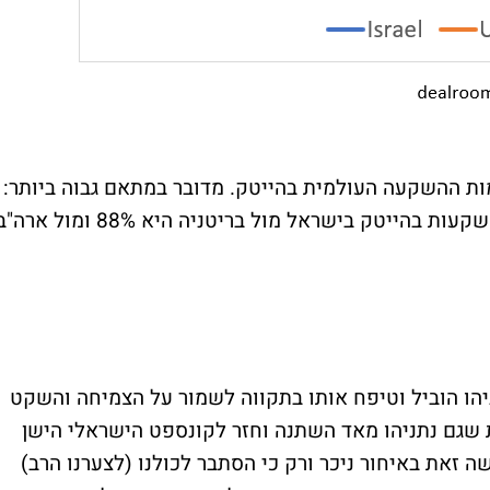
ות ההשקעה העולמית בהייטק. מדובר במתאם גבוה ביותר:
רמת המתאם (קורלציה) בשינויים בהיקפי ההשקעות בהייטק בישראל מול בריטניה היא 88% ומול אר
הו הוביל וטיפח אותו בתקווה לשמור על הצמיחה והשקט
ת שגם נתניהו מאד השתנה וחזר לקונספט הישראלי הישן
 זאת באיחור ניכר ורק כי הסתבר לכולנו (לצערנו הרב)