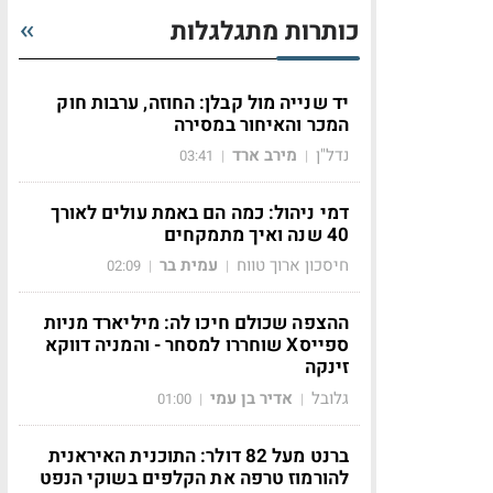
כותרות מתגלגלות
יד שנייה מול קבלן: החוזה, ערבות חוק
המכר והאיחור במסירה
נדל"ן
מירב ארד
03:41
|
|
דמי ניהול: כמה הם באמת עולים לאורך
40 שנה ואיך מתמקחים
חיסכון ארוך טווח
עמית בר
02:09
|
|
ההצפה שכולם חיכו לה: מיליארד מניות
ספייסX שוחררו למסחר - והמניה דווקא
זינקה
גלובל
אדיר בן עמי
01:00
|
|
ברנט מעל 82 דולר: התוכנית האיראנית
להורמוז טרפה את הקלפים בשוקי הנפט