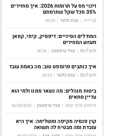
זיכוי מס על תרומות 2026: איך מחזירים
35% מכל שקל שתרמתם
קריירה
ענת גלעד
00:24
|
|
המודלים הסיניים: דיפסיק, קימי, קוואן
וזעזוע המחירים
BizTech
עוזי גרסטמן
00:24
|
|
איך כותבים פרומפט טוב: מה באמת עובד
BizTech
ענת גלעד
00:24
|
|
ביטוח מנהלים: מה נשאר ממנו ולמי הוא
עדיין מתאים
חיסכון ארוך טווח
עוזי גרסטמן
06/08/2026
|
|
קרן פנסיה מקיפה ומשלימה: איך היא
עובדת ומה מבטיח לה תשואה
חיסכון ארוך טווח
מירב ארד
06/08/2026
|
|