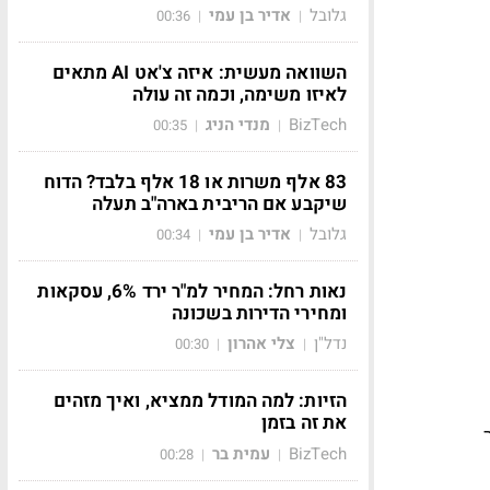
גלובל
אדיר בן עמי
00:36
|
|
השוואה מעשית: איזה צ'אט AI מתאים
לאיזו משימה, וכמה זה עולה
BizTech
מנדי הניג
00:35
|
|
83 אלף משרות או 18 אלף בלבד? הדוח
שיקבע אם הריבית בארה"ב תעלה
גלובל
אדיר בן עמי
00:34
|
|
נאות רחל: המחיר למ"ר ירד 6%, עסקאות
ומחירי הדירות בשכונה
נדל"ן
צלי אהרון
00:30
|
|
הזיות: למה המודל ממציא, ואיך מזהים
את זה בזמן
BizTech
עמית בר
00:28
|
|