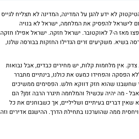
יקטוק לא ידע להגן על המדינה, המדינה לא תצליח לגייס
גרום לישראל להפסיק את המלחמה, ישראל לא בנויה
למלחמות ארוכות ועוד הרבה קונספציות התנפצו מאז ה-7 לאוקטובר. ישראל חזקה. ישראל אפילו חזקה
ה בשיא. משקיעים זרים הגדילו החזקות בבורסה שלנו,
צדק. אין מלחמות קלות, יש מחירים כבדים, אבל נבואות
א הפסקה והפחידו כמעט את כולנו, בינתיים מתברר
י שחשבנו שהוא חזק דווקא חלש. הפסימים ממשיכים
אבל - מה יהיה עכשיו? והמלחמה תיגרר הרבה זמן? הם
א שאין דברים בעיתיים ושליליים, אך כשבוחנים את כל
 ויחסית ממה שהוערכנו בתחילת הדרך. ההישגם אדירים וזה