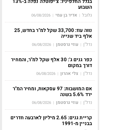
בגלל החלפיניו: צ׳יפוטלה נפלה ב-13%
השבוע
גלובל
אדיר בן עמי
06/08/2026
|
|
נווה עוז: 33,700 שקל למ"ר בחדש, 25
אלף ביד שנייה
נדל"ן
עוזי גרסטמן
06/08/2026
|
|
כפר גנים ג': 30 אלף שקל למ"ר, והמחיר
דורך במקום
נדל"ן
צלי אהרון
06/08/2026
|
|
אם המושבות: 97 עסקאות, ומחיר המ"ר
ירד 5.6% בשנה
נדל"ן
עוזי גרסטמן
06/08/2026
|
|
קריית גנים: 2.65 מיליון לארבעה חדרים
בבניין מ-1991