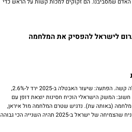
האדם שמסביבנו. הם זקוקים למכות קשות על הראש כדי
יגרום לישראל להפסיק את המלחמה
הפחידו אותנו שמלחמה ארוכה תוביל לאבטלה קשה. הפתעה: שיעור האבטלה ב-2025 ירד ל-2.6%,
חשוב: המשק הישראלי הוכיח חסינות יוצאת דופן עם
 שנה ורבע של מלחמה (באותה עת). נדגיש שטרם המלחמה מול איראן,
הצפי של קרן המטבע הבינלאומית (ה-IMF) הניח שהצמיחה של ישראל ב-2025 תהיה השנייה הכי גבוהה