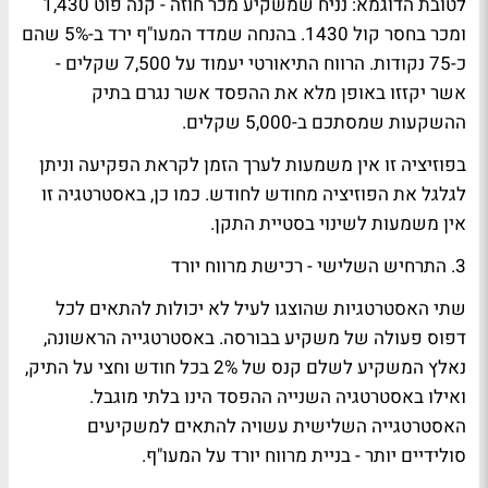
לטובת הדוגמא: נניח שמשקיע מכר חוזה - קנה פוט 1,430
ומכר בחסר קול 1430. בהנחה שמדד המעו"ף ירד ב-5% שהם
כ-75 נקודות. הרווח התיאורטי יעמוד על 7,500 שקלים -
אשר יקזזו באופן מלא את ההפסד אשר נגרם בתיק
ההשקעות שמסתכם ב-5,000 שקלים.
בפוזיציה זו אין משמעות לערך הזמן לקראת הפקיעה וניתן
לגלגל את הפוזיציה מחודש לחודש. כמו כן, באסטרטגיה זו
אין משמעות לשינוי בסטיית התקן.
3. התרחיש השלישי - רכישת מרווח יורד
שתי האסטרטגיות שהוצגו לעיל לא יכולות להתאים לכל
דפוס פעולה של משקיע בבורסה. באסטרטגייה הראשונה,
נאלץ המשקיע לשלם קנס של 2% בכל חודש וחצי על התיק,
ואילו באסטרטגיה השנייה ההפסד הינו בלתי מוגבל.
האסטרטגייה השלישית עשויה להתאים למשקיעים
סולידיים יותר - בניית מרווח יורד על המעו"ף.