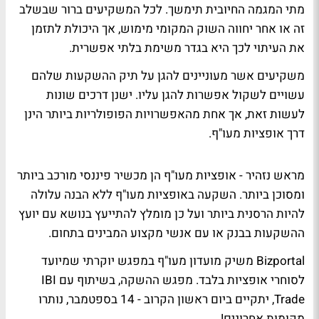
מתי המגמה החיובית תימשך. לכל המשקיעים ברור שבשלב
זה או אחר יחווה השוק המקומי מימוש, אך היכולת לתזמן
את העיתוי לכך היא בגדר משימת בלתי אפשרית.
משקיעים אשר מעוניינים להגן על תיק ההשקעות שלהם
עשויים לשקול אפשרות להגן עליו. ישנן דרכים שונות
לעשות זאת, אך אחת מהאפשרויות הפופולריות ביותר הינן
דרך אופציות מעו"ף.
מראש נזהיר - אופציות מעו"ף הן מכשיר פיננסי מורכב ביותר
ומסוכן ביותר. השקעה באופציות מעו"ף ללא הבנה עלולה
להיות הרסנית ביותר ועל כן מומלץ להתייעץ בנושא עם יועץ
ההשקעות בבנק או עם אנשי מקצוע המבינים בתחום.
Bizportal משיק מועדון מעו"ף במפגש יוקרתי שמיועד
לסוחרי אופציות בלבד. מפגש ההשקה, בשיתוף עם IBI
Trade, יתקיים ביום ראשון הקרוב - 14 בספטמבר,
נותרו
מקומות אחרונים!
.