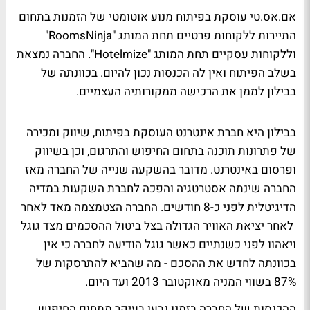
אם.אס.טי עוסקת בפיתוח מנוע אוטומטי של הזמנות בתחום
התיירות ללקוחות פרטיים תחת המותג "RoomsNinja"
וללקוחות עסקיים תחת המותג "Hotelmize". החברה נמצאת
בשלב הפיתוח ואין לה הכנסות נכון להיום. בכוונתה של
בבילון לממן את הרכישה ממקורותיה העצמיים.
בבילון היא חברת אינטרנט העוסקת בפיתוח, שיווק ומכירה
של פתרונות תוכנה בתחום החיפוש והתרגום, וכן בשיווק
ופרסום באינטרנט. מדובר בהשקעה שנייה של החברה מאז
החברה שינתה אסטרטגיה והפכה לחברת השקעות במדיה
הדיגיטלית לפני כ-8 חודשים. החברה הצטמצמה מאד לאחר
לאחר יציאת האוויר הגדולה בצל ביטול ההסכמים מצד גוגל
ויאהוו לפני כשנתיים כאשר גוגל הודיעה לחברה כי אין
בכוונתה לחדש את ההסכם - מה שהביא להתרסקות של
87% בשווי המניה מאוקטובר 2013 ועד היום.
ההכנסות של החברה בזמנו נבעו בעיקר מתחום החיפוש