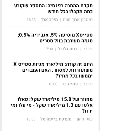
מקדם ההמרה בפנסיה: המספר שקובע
כמה תקבלו בכל חודש
חיסכון ארוך טווח
מירב ארד
16:33
|
|
ספייסX מוסיפה 5%, אנבידיה 0.5%;
מגמה מעורבת בוול סטריט
גלובל
צוות גלובל
17:30
|
|
היום זה קורה: מיליארד מניות ספייס X
משתחררות למסחר. האם העובדים
יממשו בכל מחיר?
גלובל
עמית בר
16:00
|
|
מחזור של 15.8 מיליארד שקל: פאלו
אלטו עם 1.3 מיליארד שקל - מי עלו ומי
ירדו?
שוק ההון
מערכת ביזפורטל
16:53
|
|