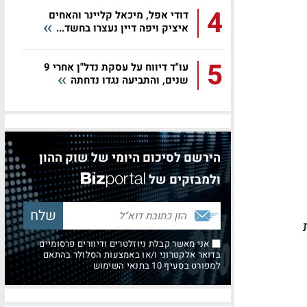
4
דודי אפל, מיכאל קליינר והאחים
איציק ויפה דיין נעצרו בחשד...
5
עו"ד דיווח על עסקת נדל"ן אחרי 9
שנים, והתביעה נגדו נדחתה
הירשם לסיכום היומי של שוק ההון
ולמבזקים של
ת
אני מאשר קבלת ניוזלטרים ודיוורים פרסומיים
בדואר אלקטרוני ו/או באמצעות הסלולר בהתאם
למפורט בסעיף 10 בתנאי השימוש