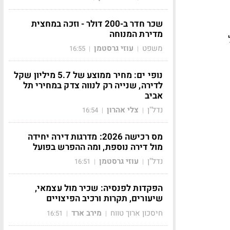
שכר חדר ב-200 דולר - וזכה במחצית
מדירת המנוחה
משפט
עוזי גרסטמן
16:55
|
|
נופי ים: מחיר ממוצע של 5.7 מיליון שקל
לדירה, שנייה רק לנווה צדק במחירי תל
אביב
נדל"ן
צלי אהרון
16:54
|
|
מס רכישה 2026: מדרגות דירה יחידה
מול דירה נוספת, ומה ההפרש בפועל
נדל"ן
עוזי גרסטמן
16:51
|
|
הפקדות לפנסיה: שכיר מול עצמאי,
שיעורים, תקרות ורכיב הפיצויים
חיסכון ארוך טווח
מירב ארד
16:51
|
|