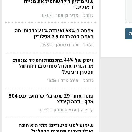
שני מיליון דולר שהפיל את מניית
דואולינגו
גלובל
אדיר בן עמי
07:07
|
|
צמחה ב-53% ואיבדה 21% בדקות: מה
ה
באמת קרה בדוח של אפלובין
גלובל
עוזי גרסטמן
06:53
|
|
זינוק של 44% בהכנסות והמניה צונחת:
מה הטריד את וול סטריט בדוחות של
ווסטרן דיגיטל?
גלובל
מירב ארד
16:06
|
|
פוטר אחרי 29 שנה בלי שימוע, תבע 804
אלף - כמה קיבל?
קריירה
עוזי גרסטמן
13:29
|
|
שימוע לפני פיטורים: מתי הוא חובה
ואילו מצבים פטורים מההליך?