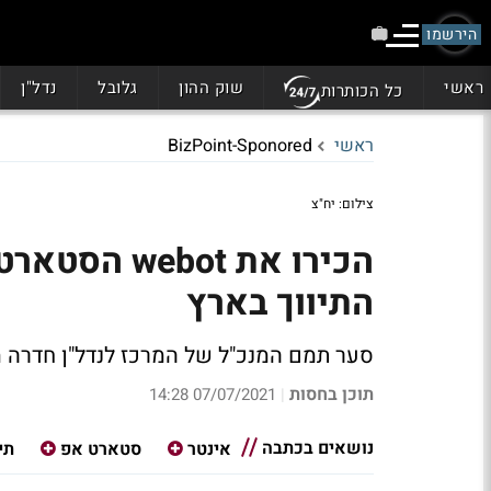
הירשמו
ראשי
שוק ההון
גלובל
נדל"ן
כל הכותרות
ראשי
BizPoint-Sponored
צילום: יח"צ
הכירו את ot
התיווך בארץ
סער תמם המנכ"ל של המרכז לנדל"ן חדרה 
תוכן בחסות
07/07/2021 14:28
|
נושאים בכתבה
אינטר
סטארט אפ
תי