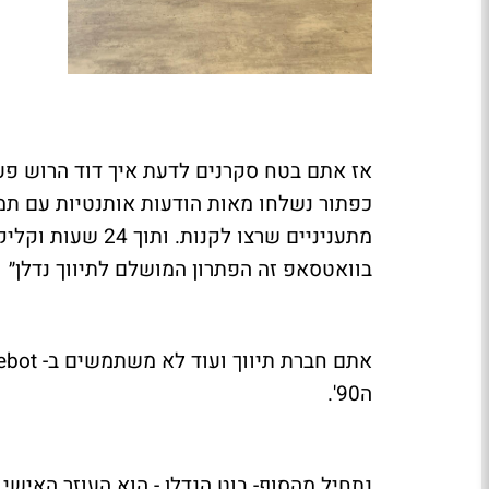
אז אתם בטח סקרנים לדעת איך דוד הרוש פע
מתעניניים שרצו לק
בוואטסאפ זה הפתרון המושלם לתיווך נדלן״
אתם חברת תיווך ועוד לא משתמשים ב-
ebot
ה90'.
נתחיל מהסוף- בוט הנדלן - הוא העוזר האישי