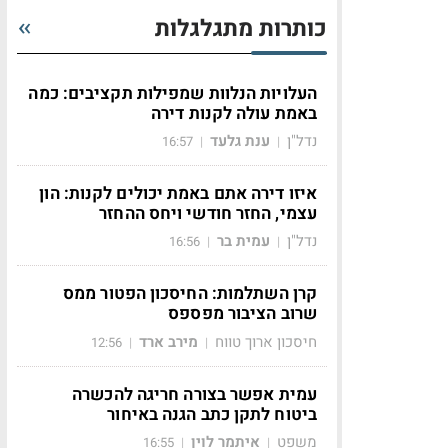
כותרות מתגלגלות
העלויות הנלוות שמפילות תקציבים: כמה
באמת עולה לקנות דירה
נדל"ן
ענת גלעד
16:57
|
|
איזו דירה אתם באמת יכולים לקנות: הון
עצמי, החזר חודשי ויחס ההחזר
נדל"ן
עמית בר
16:56
|
|
קרן השתלמות: החיסכון הפטור ממס
שרוב הציבור מפספס
חיסכון ארוך טווח
מירב ארד
12:56
|
|
עמית אפשר בצורה חריגה להכשרה
ביטוח לתקן כתב הגנה באיחור
משפט
איתמר לוין
16:55
|
|