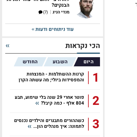
הבנקים?
|
מנדי הניג
(7)
עוד ניתוחים ודעות
הכי נקראות
היום
השבוע
החודש
1
קרנות ההשתלמות - המנצחות
והמפסידות ביולי; מה עשתה הקרן
שלכם?
2
פוטר אחרי 29 שנה בלי שימוע, תבע
804 אלף - כמה קיבל?
3
כשההורים מתבגרים והילדים נכנסים
לתמונה: איך מנהלים הון...