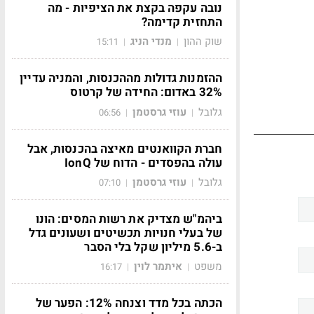
נובה עקפה בקצת את הציפיות - מה
התחזית קדימה?
שוק ההון
מנדי הניג
15:11
|
|
ההזמנות גדולות מההכנסות, והמניה עדיין
32% באדום: החידה של קרטוס
גלובל
עוזי גרסטמן
06:56
|
|
חברת הקוואנטים מאיצה בהכנסות, אבל
עולה בהפסדים - הדוח של IonQ
גלובל
עוזי גרסטמן
07:10
|
|
ביהמ"ש מצדיק את רשות המסים: הונו
של בעלי חנויות תכשיטים ושעונים גדל
ב-5.6 מיליון שקל בלי הסבר
משפט
איתמר לוין
16:17
|
|
הכתה בכל מדד וצנחה 12%: הפער של