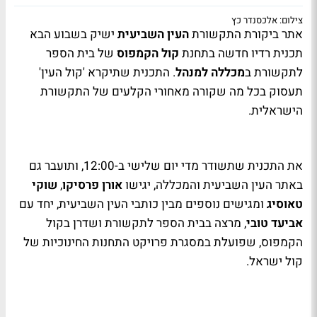
צילום: אלכסנדר כץ
אתר ביקורת התקשורת
העין השביעית
ישיק בשבוע הבא
תכנית רדיו חדשה בתחנת
קול הקמפוס
של בית הספר
לתקשורת ב
מכללה למנהל
. התכנית שתיקרא 'קול העין'
תעסוק בכל מה שקורה מאחורי הקלעים של התקשורת
הישראלית.
את התכנית שתשודר מדי יום שלישי ב-12:00, ותועבר גם
באתר העין השביעית והמכללה, יגישו
אורן פרסיקו
,
שוקי
טאוסיג
ומגישים נוספים מבין כותבי העין השביעית, יחד עם
אביעד טובי
, מרצה בבית הספר לתקשורת ושדרן בקול
הקמפוס, שפועלת במסגרת פרויקט התחנות החינוכיות של
קול ישראל.