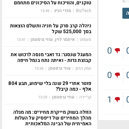
טוקנים, והוויכוח על הסיכונים מתחמם
BizTech
מנדי הניג
13:49
|
|
ה
ניהלה קרב סרק על חניה ותשלם הוצאות
בסך 525,000 שקל
משפט
איתמר לוין, עוזי גרסטמן
13:41
|
|
0
המעגל שנסגר: גד זאבי מנסה לרכוש את
קבוצת גדות - ואיתה נתח בנמל חיפה
שוק ההון
עוזי גרסטמן
13:36
|
|
0
פוטר אחרי 29 שנה בלי שימוע, תבע 804
אלף - כמה קיבל?
1
קריירה
עוזי גרסטמן
13:29
|
|
הזולה בשוק מייקרת מחירים: מה מגלה
מהלך המחירים של דיפסיק על העלות
האמיתית של הבינה המלאכותית