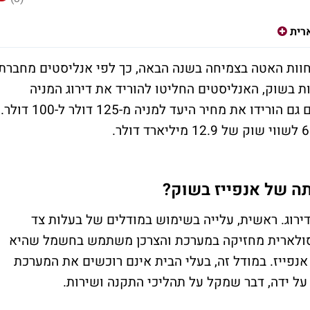
רית
ENPHASE ENERGY עשויה לחוות האטה בצמיחה בשנה הבאה, כך לפי אנליסטים מחברת
הנתונים והמגמות בשוק, האנליסטים החליטו להוריד את דירוג המניה
ולהתאים את תחזיותיהם בהתאם. במקביל, הם גם הורידו את מחיר היעד למניה מ-125 דולר ל-100 דולר.
דירוג. ראשית, עלייה בשימוש במודלים של בעלות צד
נרגיה הסולארית מחזיקה במערכת והצרכן משתמש בחשמל שהיא
נפייז. במודל זה, בעלי הבית אינם רוכשים את המערכת
 ידה, דבר שמקל על תהליכי התקנה ושירות.