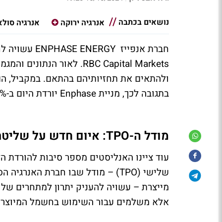
נושאים בכתבה
אנרגיה ירוקה
אנרגיה סולא
חברת אנפייז 
RBC Capital Markets. לאור 
בתגובה לכך, מניית Enphase יורדת היום ב-6% לשווי שוק של 12.9 מיליארד דולר.
מודל ה-TPO: איום חדש על שליטתה של אנפייז בשוק?
עוד ציינו האנליסטים מספר סיבות להורדת ה
שלישי (TPO) – מודל שבו חברת הא
מייצרת – עשויה להעניק יתרון למתחרים של א
אלא משלמים עבור השימוש בחשמל המיוצר על