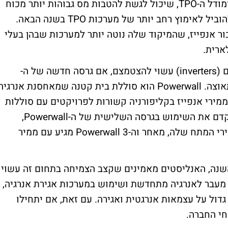
בין היתר, הם ציינו כי סביבת הריבית הגבוהה ומודל ה-TPO, שיכול לגשת להטבות מס גבוהות יותר מכוח
חוק ההפחתה האינפלציונית (IRA), עשויים להוביל לאימוץ רחב יותר של מערכות TPO בשנה הבאה.
בור אנפייז, שהמיקוד שלה נוטה יותר למערכות שבהן בעלי
ארית.
שנית, נתח השוק של אנפייז במערכות ממירים (inverters) עשוי להצטמצם, אם גרסה חדשה של ה-
Powerwall של טסלה TESLA INC תתפוס תאוצה. Powerwall הוא סוללת בית קטנה שמאחסנת אנרגי
 כ-6% מההתקנות של ממירי אנפייז בקליפורניה קשורות לפרויקטים עם סוללות
Powerwall 2 של טסלה. אם טסלה תצליח לקדם את השימוש בגרסה השלישית של ה-Powerwall,
אנפייז עלולה לאבד נתח שוק משמעותי בממירי המתח שלה, מאחר וה-Powerwall 3 מגיע עם ממיר
שנה, האנליסטים מאמינים שקצב הצמיחה בתחום זה עשוי
מעבר לאנרגיה מתחדשת ושימוש במערכות אגירת אנרגיה,
גדול על עצמאות אנרגטית ואגירה. עם זאת, אם יתחילו
חי החברה.