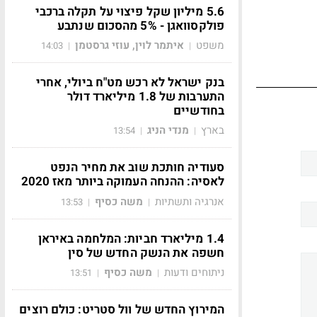
5.6 מיליון שקל פיצוי על תקלה ברכבי
פולקסוואגן - 5% מהסכום שנתבע
משפט
איתמר לוין, עוזי גרסטמן
14:03
|
|
בנק ישראל לא רכש מט"ח ביולי, אחרי
התערבות של 1.8 מיליארד דולר
בחודשיים
בארץ
מנדי הניג
13:54
|
|
סעודיה חותכת שוב את מחיר הנפט
לאסיה: ההנחה העמוקה ביותר מאז 2020
אנרגיה ותשתיות
משה כסיף
13:53
|
|
1.4 מיליארד חביות: המלחמה באיראן
חשפה את הנשק החדש של סין
ניתוחים ודעות
משה כסיף
13:51
|
|
המירוץ החדש של וול סטריט: כולם רוצים