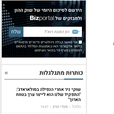
הירשם לסיכום היומי של שוק ההון
ולמבזקים של
אני מאשר קבלת ניוזלטרים ודיוורים פרסומיים
ה
בדואר אלקטרוני ו/או באמצעות הסלולר בהתאם
למפורט בסעיף 10 בתנאי השימוש
כותרות מתגלגלות
שוקי ניר אחרי הנפילה בסולאראדג':
"התפקיד שלנו הוא לייצר ערך בטווח
הארוך"
גלובל
מנדי הניג
14:47
|
|