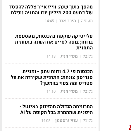
מהפך בתוך שנה: ווייז אייר צללה להפסד
של כמעט 200 מיליון יורו והמניה נופלת
תעופה
מירב ארד
14:45
|
|
פלייטיקה עוקפת בהכנסות, מפספסת
ברווח; צופה לסיים את השנה בתחתית
התחזית
גלובל
מנדי הניג
14:13
|
|
הכנסות פי 4.7 ורווח עתק - ומניית
סנדיסק צונחת: התחזית שקיררה את וול
סטריט ומה צפוי בהמשך?
גלובל
מנדי הניג
14:10
|
|
המרוויחה הגדולה מהזינוק באינטל -
היפנית שמהמרת בכל הקופה על AI
גלובל
עוזי גרסטמן
14:05
|
|