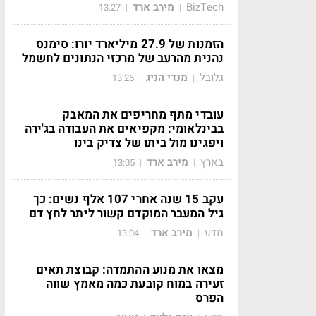
BizTech
מירב ארד
13:27
|
|
הזמנות של 27.9 מיליארד יורו: סימנס
נהנית מהרעב של מרכזי הנתונים לחשמל
גלובל
מנדי הניג
13:26
|
|
עובדי מתף מחריפים את המאבק
בבינלאומי: מקפיאים את העבודה בג'ירה
ויפגינו מול ביתו של צדיק בינו
בארץ
מירב ארד
13:05
|
|
עקב 15 שנה אחרי 107 אלף נשים: כך
גיל המעבר המוקדם קשור ליתר לחץ דם
מדע
מירב ארד
13:04
|
|
מצאו את מנוע ההתמדה: קבוצת תאים
זעירה במוח קובעת כמה מאמץ שווה
הפרס