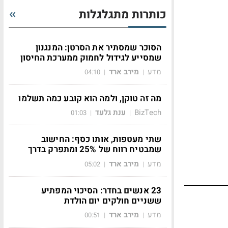
כותרות מתגלגלות
הסוכר שמסתיר את הסרטן: המנגנון
שמסייע לגידול לחמוק ממערכת החיסון
מדע
מירב ארד
04:10
|
|
מה זה טוקן, ולמה הוא קובע כמה תשלמו
BizTech
ענת גלעד
01:03
|
|
שתי מעטפות, אותו כסף: החישוב
שמבטיח רווח של 25% ומתפרק בדרך
מדע
מירב ארד
05:02
|
|
23 אנשים בחדר: הסיכוי המפתיע
ששניים חולקים יום הולדת
מדע
מירב ארד
00:51
|
|