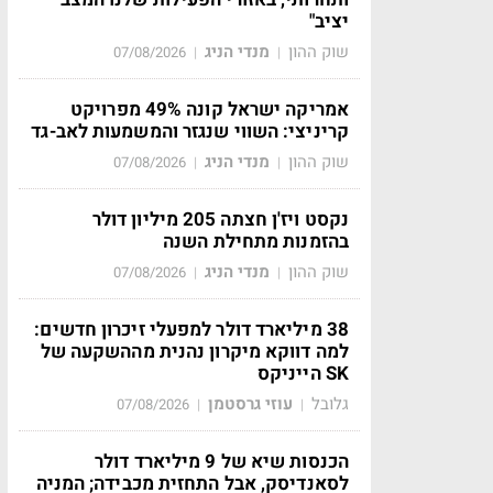
יציב"
שוק ההון
מנדי הניג
07/08/2026
|
|
אמריקה ישראל קונה 49% מפרויקט
קריניצי: השווי שנגזר והמשמעות לאב-גד
שוק ההון
מנדי הניג
07/08/2026
|
|
נקסט ויז'ן חצתה 205 מיליון דולר
בהזמנות מתחילת השנה
שוק ההון
מנדי הניג
07/08/2026
|
|
38 מיליארד דולר למפעלי זיכרון חדשים:
למה דווקא מיקרון נהנית מההשקעה של
SK הייניקס
גלובל
עוזי גרסטמן
07/08/2026
|
|
הכנסות שיא של 9 מיליארד דולר
לסאנדיסק, אבל התחזית מכבידה; המניה