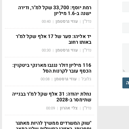
רמת יוסף: 33,700 שקל למ"ר, ודירה
ישנה ב-1.6 מיליון
נדל"ן
עוזי גרסטמן
00:40
|
|
יד אליהו: פער של 17 אלף שקל למ"ר
באותו רחוב
נדל"ן
עוזי גרסטמן
00:30
|
|
116 מיליון דולר נגנבו מארנקי ביטקוין:
הכסף עובר לקרנות הסל
גלובל
עוזי גרסטמן
00:08
|
|
ה
נחלת יהודה: 31 אלף שקל למ"ר בבנייה
שתימסר ב-2028
נדל"ן
צלי אהרון
00:09
|
|
"שוק המשרדים ממשיך להיות מאתגר
ותחרותי, באזורי הפעילות שלנו המצב