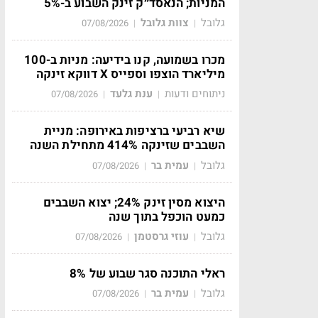
המניות; הנאסד״ק זינק השבוע ב-5%
גלובל
צוות גלובל
07/08/2026
|
|
מכרו בשמועה, קנו בידיעה: מניות ב-100
מיליארד הוצפו וספייס X דווקא זינקה
ניתוחים ודעות
ענת גלעד
07/08/2026
|
|
שיא רביעי ברציפות באירופה: מניית
השבבים שזינקה 414% מתחילת השנה
גלובל
עמית בר
07/08/2026
|
|
היצוא מסין זינק 24%; יצוא השבבים
כמעט הוכפל בתוך שנה
גלובל
עוזי גרסטמן
07/08/2026
|
|
ראלי התוכנה סגר שבוע של 8%
גלובל
עמית בר
07/08/2026
|
|