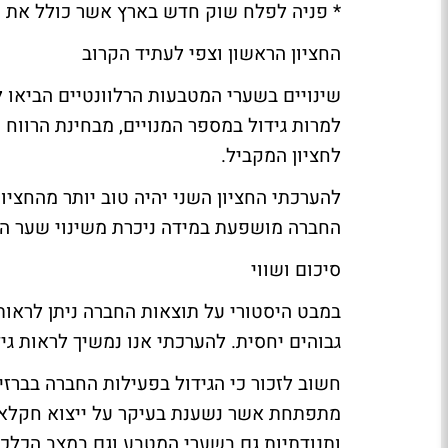
* פניה לפלח שוק חדש בארץ אשר כולל את הר
החציון הראשון וצפי לעתיד הקרוב
שינויים בשערי המטבעות הרלוונטיים הביאו ל
למרות גידול במספר המנויים, מבחינת הרווח
לחציון המקביל.
להערכתי החציון השני יהיה טוב יותר מהחציון
החברה מושפעת במידה ניכרת משינוי שער הרי
סיכום ושווי
במבט היסטורי על תוצאות החברה ניתן לראות
גבוהים יחסית. להערכתי אנו נמשיך לראות גי
חשוב לזכור כי הגידול בפעילות החברה בברזיל
מתפתחת אשר נשענת בעיקר על ייצוא חקלאי, 
ותנודתיות גם בשערי המטבע וגם במצב הכלכל