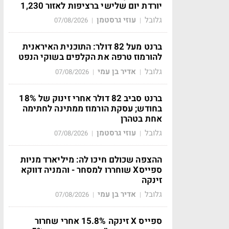
יורדת יום שלישי ברציפות לאזור 1,230
גלובל
עוזי גרסטמן
07/08/2026
|
|
ברנט מעל 82 דולר: התוכנית האיראנית
להורמוז טרפה את הקלפים בשוקי הנפט
גלובל
אדיר בן עמי
07/08/2026
|
|
ברנט סביב 82 דולר אחרי זינוק של 18%
בחודש; עסקת הורמוז ממתינה לחתימה
אחת בטהרן
גלובל
עוזי גרסטמן
07/08/2026
|
|
ההצפה שכולם חיכו לה: מיליארד מניות
ספייסX שוחררו למסחר - והמניה דווקא
זינקה
גלובל
אדיר בן עמי
07/08/2026
|
|
ספייס X זינקה 15.8% אחרי שחרור