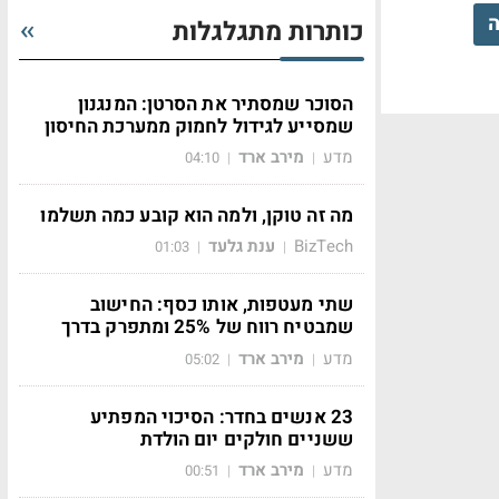
ה
כותרות מתגלגלות
הסוכר שמסתיר את הסרטן: המנגנון
שמסייע לגידול לחמוק ממערכת החיסון
מדע
מירב ארד
04:10
|
|
מה זה טוקן, ולמה הוא קובע כמה תשלמו
BizTech
ענת גלעד
01:03
|
|
שתי מעטפות, אותו כסף: החישוב
שמבטיח רווח של 25% ומתפרק בדרך
מדע
מירב ארד
05:02
|
|
23 אנשים בחדר: הסיכוי המפתיע
ששניים חולקים יום הולדת
מדע
מירב ארד
00:51
|
|