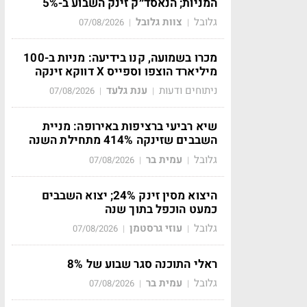
המניות; הנאסד״ק זינק השבוע ב-5%
גלובל
צוות גלובל
07/08/2026
|
|
מכרו בשמועה, קנו בידיעה: מניות ב-100
מיליארד הוצפו וספייס X דווקא זינקה
ניתוחים ודעות
ענת גלעד
07/08/2026
|
|
שיא רביעי ברציפות באירופה: מניית
השבבים שזינקה 414% מתחילת השנה
גלובל
עמית בר
07/08/2026
|
|
היצוא מסין זינק 24%; יצוא השבבים
כמעט הוכפל בתוך שנה
גלובל
עוזי גרסטמן
07/08/2026
|
|
ראלי התוכנה סגר שבוע של 8%
גלובל
עמית בר
07/08/2026
|
|