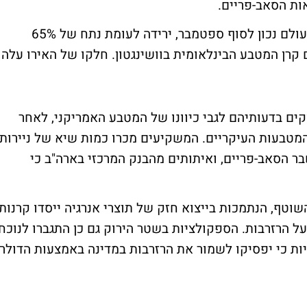
ות הסאב-פריים.
הדולר מונה כיום כ-63.8% מרזרבות המט"ח בעולם נכון לסוף ספטמבר, ירידה לעומת נתח של 65%
קרן המטבע הבינלאומית בוושינגטון. חלקו של האירו עלה
ים בדעותיהם לגבי כיוונו של המטבע האמריקני, לאחר
המטבעות העיקריים. המשקיעים מכרו כמות שיא של ניירות
ר הסאב-פריים, ואיתותים מהבנק המרכזי בארה"ב כי
שוטף, הנתמכות בייצוא חזק של תוצרי אנרגיה ייסדו קרנות
ל הרזרבות. הספקולציות בשטר הירוק גם כן התגברו לנוכח
ות כי יפסיקו לשמור את הרזרבות במדינה באמצעות הדולר.