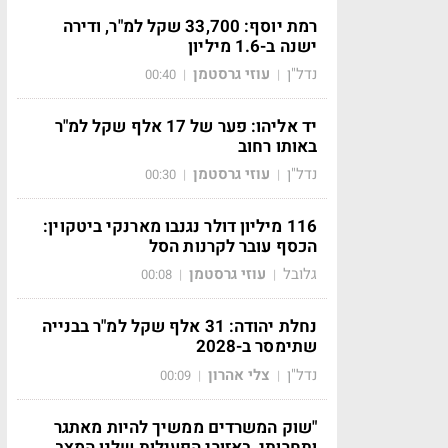
רמת יוסף: 33,700 שקל למ"ר, ודירה
ישנה ב-1.6 מיליון
נדל"ן
עוזי גרסטמן
00:40
|
|
יד אליהו: פער של 17 אלף שקל למ"ר
באותו רחוב
נדל"ן
עוזי גרסטמן
00:30
|
|
116 מיליון דולר נגנבו מארנקי ביטקוין:
הכסף עובר לקרנות הסל
גלובל
עוזי גרסטמן
00:08
|
|
נחלת יהודה: 31 אלף שקל למ"ר בבנייה
שתימסר ב-2028
נדל"ן
צלי אהרון
00:09
|
|
"שוק המשרדים ממשיך להיות מאתגר
ותחרותי, באזורי הפעילות שלנו המצב