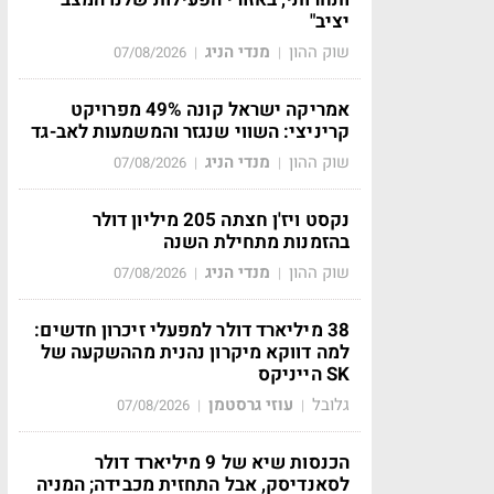
יציב"
שוק ההון
מנדי הניג
07/08/2026
|
|
אמריקה ישראל קונה 49% מפרויקט
קריניצי: השווי שנגזר והמשמעות לאב-גד
שוק ההון
מנדי הניג
07/08/2026
|
|
נקסט ויז'ן חצתה 205 מיליון דולר
בהזמנות מתחילת השנה
שוק ההון
מנדי הניג
07/08/2026
|
|
38 מיליארד דולר למפעלי זיכרון חדשים:
למה דווקא מיקרון נהנית מההשקעה של
SK הייניקס
גלובל
עוזי גרסטמן
07/08/2026
|
|
הכנסות שיא של 9 מיליארד דולר
לסאנדיסק, אבל התחזית מכבידה; המניה