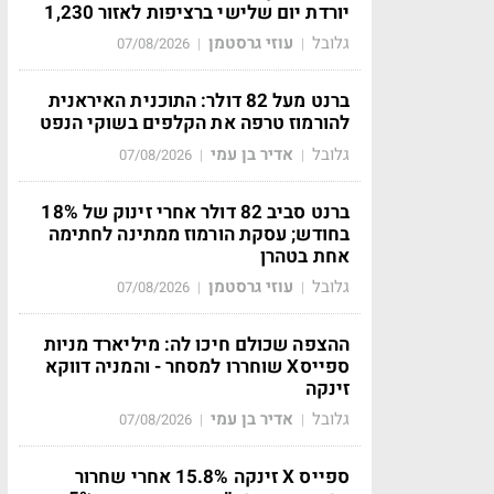
יורדת יום שלישי ברציפות לאזור 1,230
גלובל
עוזי גרסטמן
07/08/2026
|
|
ברנט מעל 82 דולר: התוכנית האיראנית
להורמוז טרפה את הקלפים בשוקי הנפט
גלובל
אדיר בן עמי
07/08/2026
|
|
ברנט סביב 82 דולר אחרי זינוק של 18%
בחודש; עסקת הורמוז ממתינה לחתימה
אחת בטהרן
גלובל
עוזי גרסטמן
07/08/2026
|
|
ההצפה שכולם חיכו לה: מיליארד מניות
ספייסX שוחררו למסחר - והמניה דווקא
זינקה
גלובל
אדיר בן עמי
07/08/2026
|
|
ספייס X זינקה 15.8% אחרי שחרור