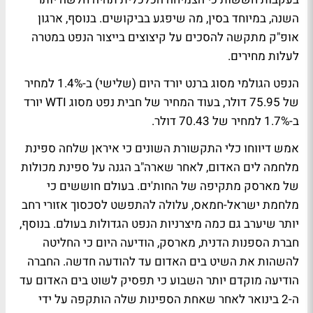
השנה, במיוחד בסין, מה שיפגע בביקושים. בנוסף, ארגון
אופ"ק מתקשה להסכים על קיצוצים בייצור הנפט במטרה
לעלות מחירים.
הנפט הגולמי מסוג ברנט יורד היום (שלישי) ב-1.4% למחיר
של 75.95 דולר, בעוד המחיר של חבית נפט מסוג WTI יורד
ב-1.7% למחיר של 70.43 דולר.
אמש דיווחו כלי התקשורת השונים כי איראן שלחה ספינת
מלחמה לים האדום, לאחר שארה"ב הגנה על ספינת מכולות
של מארסק מתקיפה של החות'ים. בעולם חוששים כי
מלחמת ישראל-חמאס, עלולה להתפשט לסכסוך אזורי רחב
יותר שיערב גם כמה מיצרניות הנפט הגדולות בעולם. בנוסף,
חברת הספנות הדנית, מארסק, הודיעה היום כי החליטה
להשהות את השיט בים האדום עד להודעה חדשה. החברה
הודיעה מוקדם יותר השבוע כי תפסיק לשוט בים האדום עד
ה-2 בינואר לאחר שאחת הספינות שלה הותקפה על ידי