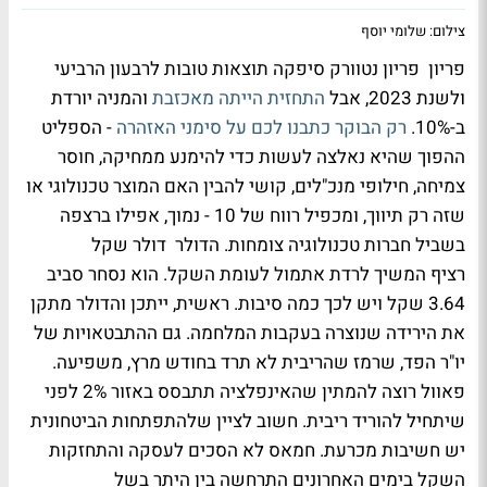
צילום: שלומי יוסף
פריון פריון נטוורק סיפקה תוצאות טובות לרבעון הרביעי
ולשנת 2023, אבל
התחזית הייתה מאכזבת
והמניה יורדת
ב-10%.
רק הבוקר כתבנו לכם על סימני האזהרה
- הספליט
ההפוך שהיא נאלצה לעשות כדי להימנע ממחיקה, חוסר
צמיחה, חילופי מנכ"לים, קושי להבין האם המוצר טכנולוגי או
שזה רק תיווך, ומכפיל רווח של 10 - נמוך, אפילו ברצפה
בשביל חברות טכנולוגיה צומחות. הדולר דולר שקל
רציף המשיך לרדת אתמול לעומת השקל. הוא נסחר סביב
3.64 שקל ויש לכך כמה סיבות. ראשית, ייתכן והדולר מתקן
את הירידה שנוצרה בעקבות המלחמה. גם ההתבטאויות של
יו"ר הפד, שרמז שהריבית לא תרד בחודש מרץ, משפיעה.
פאוול רוצה להמתין שהאינפלציה תתבסס באזור 2% לפני
שיתחיל להוריד ריבית. חשוב לציין שלהתפתחות הביטחונית
יש חשיבות מכרעת. חמאס לא הסכים לעסקה והתחזקות
השקל בימים האחרונים התרחשה בין היתר בשל