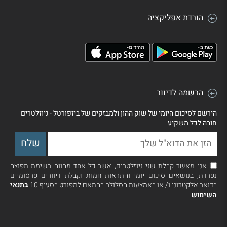
הורדת אפליקציה
הרשמה לדיוור
הירשם לסיכום היומי של שוק ההון ולמבזקים של ביזפורטל - ניוזלטרים
חובה לכל משקיע
אני מאשר קבלת שני ניוזלטרים, אשר כל אחד מהווה רשימת תפוצה
נפרדת, בנושאים סיכום יומי והתראות חמות וקבלת דיוורים פרסומיים
בדואר אלקטרוני ו/ או באמצעות הסלולר בהתאם למפורט בסעיף 10
בתנאי
השימוש