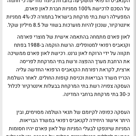
הקנאביס הרפואי ומשקיעה בחברות ביומד מודיעה כי חתמה
על הסכם לרכישת 100% ממניות חברת לאון פארם,
המפעילה רשת בתי מרקחת בישראל בתמורה לכ-4% ממניות
אינטרקיור, שנכון להיות מוערכות בשווי של 8.5 מיליון שקל.
לאון פארם מתמחה בהתאמה אישית של מוצרי פארמה
וקנאביס רפואי למטופלים. הרשת הוקמה ב-1988 בפתח
תקווה על ידי הרוקח לאון גרנט. רכישת לאון פארם ממשיכה
את הרחבת מערך ההפצה ורשת בתי המרקחת לפריסה
ארצית, לקראת רפורמת הקנאביס הרפואי החדשה עליה
הכריז משרד הבריאות וכניסת קופות החולים. לאחר השלמת
העסקה צפויה רשת בתי המרקחת בבעלות אינטרקיור לכלול
כ-30 בתי מרקחת ברחבי המדינה.
העסקה כפופה לקיומם של תנאי השלמה מסוימים, ובין
היתר אישור היחידה לקנאביס רפואי במשרד הבריאות.
המניות שיונפקו לבעלי המניות של לאון פארם יהיו חסומות