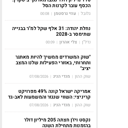
הכסף עובר לקרנות הסל
גלובל
עוזי גרסטמן
00:08
|
|
נחלת יהודה: 31 אלף שקל למ"ר בבנייה
שתימסר ב-2028
נדל"ן
צלי אהרון
00:09
|
|
"שוק המשרדים ממשיך להיות מאתגר
ותחרותי, באזורי הפעילות שלנו המצב
יציב"
שוק ההון
מנדי הניג
07/08/2026
|
|
אמריקה ישראל קונה 49% מפרויקט
קריניצי: השווי שנגזר והמשמעות לאב-גד
שוק ההון
מנדי הניג
07/08/2026
|
|
נקסט ויז'ן חצתה 205 מיליון דולר
בהזמנות מתחילת השנה