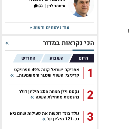
|
איתמר לוין
(4)
עוד ניתוחים ודעות
הכי נקראות במדור
היום
השבוע
החודש
1
אמריקה ישראל קונה 49% מפרויקט
קריניצי: השווי שנגזר והמשמעות...
2
נקסט ויז'ן חצתה 205 מיליון דולר
בהזמנות מתחילת השנה
3
גולד בונד רוכשת את פעילות שחם גיא
בכ-121 מיליון ש'