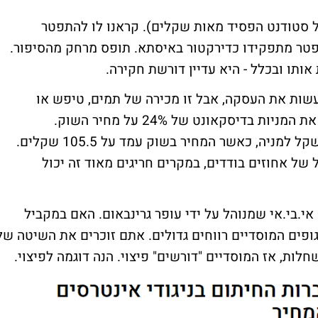
ל סטודנט הפסיד מאות שקלים). קראנו לו להתפטר
תפטר מתפקידו כדירקטור באיסתא. תופס מרחק מהסיפור.
ותו ובכלל - היא עדיין דורשת חקירה.
לעשות את העסקה, אבל זו מכירה של תמים, טיפש או
מושחת. אחרת, אין הסבר מדוע איסתא זרקה את המניות בדיסקאונט של 24% על מחיר השוק.
ההתאחדות מכרה את המניות במחיר של 80 שקל למניה, כאשר המחיר בשוק עמד על 105.5 שקלים.
 של אחוזים בודדים, במקרים חריגים מאוד זה יכול
י.בי.אי שמנוהל על ידי עופר גרינבאום. האם במקביל
גופים המוסדיים רווחים גדולים. אתם זוכרים את השיטה של
ות, אז המוסדיים "דורשים" פיצוי. הנה דוגמה לפיצוי.