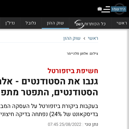
הירשמו
ראשי
שוק ההון
גלובל
נדל"ן
כל הכותרות
ראשי
שוק ההון
צילום: אלחנן פלהיימר
חשיפת ביזפורטל
גנבו את הסטודנטים - אלח
הסטודנטים, התפטר מתפק
בעקבות ביקורת ביזפורטל על העסקה המבי
בדיסקאונט של 24%) נפתחה בדיקה חיצונית של העסקה
נתן טגי
25/08/2022 07:45
|