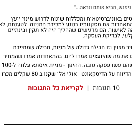
ים באוניברסיטאות ומכללות שונות לדרוש מינוי יועץ
התאחדות את מסקנותיו בנוגע למכירת המניות. לטענתם, לא
לאישור. הם מדגישים שההליך היה לא תקין ובינתיים
לעי, לבדיקת העסקה.
מצוין וזו חבילה גדולה של מניות, חבילה שמחייבת
ים את מה שהיועצים אמרו להם. בהתאחדות אמרו שהמחיר
טוב וזה יתבטא בשוק עוד חודשים ואז יבינו שהם עשו עסקה טובה. ההיפך - מניית איסתא עלתה ל-100
שקלים (היא ירדה בחדות ביום הראשון אחרי הדיווח על הדיסקאונט - אולי אלו שקנו ב-80 שקלים מכרו
10 תגובות
|
לקריאת כל התגובות