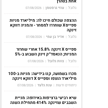
אחת בטהרן
גלובל
עוזי גרסטמן
07/08/2026
|
|
ההצפה שכולם חיכו לה: מיליארד מניות
ספייסX שוחררו למסחר - והמניה דווקא
זינקה
גלובל
אדיר בן עמי
07/08/2026
|
|
ספייס X זינקה 15.8% אחרי שחרור
המניות; הנאסד״ק זינק השבוע ב-5%
גלובל
צוות גלובל
07/08/2026
|
|
מכרו בשמועה, קנו בידיעה: מניות ב-100
מיליארד הוצפו וספייס X דווקא זינקה
ניתוחים ודעות
ענת גלעד
07/08/2026
|
|
שיא רביעי ברציפות באירופה: מניית
השבבים שזינקה 414% מתחילת השנה