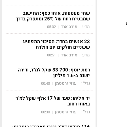
שתי מעטפות, אותו כסף: החישוב
שמבטיח רווח של 25% ומתפרק בדרך
מדע
מירב ארד
05:02
|
|
23 אנשים בחדר: הסיכוי המפתיע
ששניים חולקים יום הולדת
מדע
מירב ארד
00:51
|
|
רמת יוסף: 33,700 שקל למ"ר, ודירה
ישנה ב-1.6 מיליון
נדל"ן
עוזי גרסטמן
00:40
|
|
יד אליהו: פער של 17 אלף שקל למ"ר
באותו רחוב
נדל"ן
עוזי גרסטמן
00:30
|
|
116 מיליון דולר נגנבו מארנקי ביטקוין: