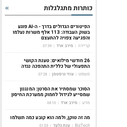
כותרות מתגלגלות
הפיטורים הגדולים בדרך - ה-AI פוגע
בשוק העבודה: 113 אלף משרות נעלמו
והפגיעה צפויה להתעצם
קריירה
מירב ארד
07:39
|
|
26 חודשי מילואים: טענת הקושי
התפעולי של כללית התהפכה נגדה
משפט
עוזי גרסטמן
07:28
|
|
הסוכר שמסתיר את הסרטן: המנגנון
שמסייע לגידול לחמוק ממערכת החיסון
מדע
מירב ארד
04:10
|
|
מה זה טוקן, ולמה הוא קובע כמה תשלמו
BizTech
ענת גלעד
01:03
|
|