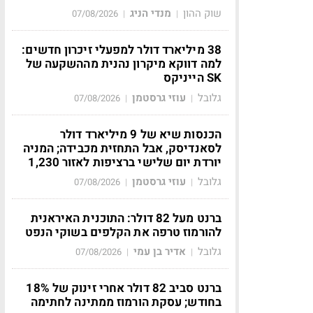
שוק ההון
מנדי הניג
07/08/2026
|
|
38 מיליארד דולר למפעלי זיכרון חדשים:
למה דווקא מיקרון נהנית מההשקעה של
SK הייניקס
גלובל
עוזי גרסטמן
07/08/2026
|
|
הכנסות שיא של 9 מיליארד דולר
לסאנדיסק, אבל התחזית מכבידה; המניה
יורדת יום שלישי ברציפות לאזור 1,230
גלובל
עוזי גרסטמן
07/08/2026
|
|
ברנט מעל 82 דולר: התוכנית האיראנית
להורמוז טרפה את הקלפים בשוקי הנפט
גלובל
אדיר בן עמי
07/08/2026
|
|
ברנט סביב 82 דולר אחרי זינוק של 18%
בחודש; עסקת הורמוז ממתינה לחתימה