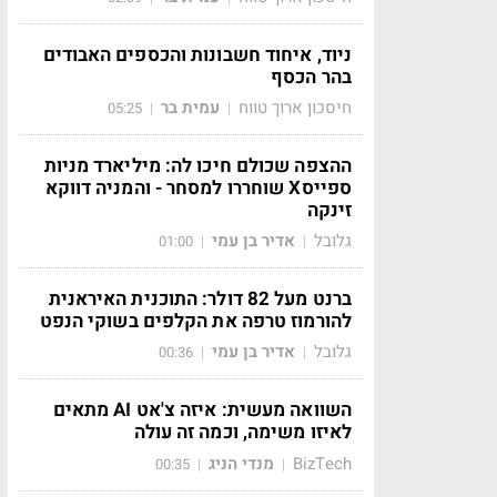
ניוד, איחוד חשבונות והכספים האבודים
בהר הכסף
חיסכון ארוך טווח
עמית בר
05:25
|
|
ההצפה שכולם חיכו לה: מיליארד מניות
ספייסX שוחררו למסחר - והמניה דווקא
זינקה
גלובל
אדיר בן עמי
01:00
|
|
ברנט מעל 82 דולר: התוכנית האיראנית
להורמוז טרפה את הקלפים בשוקי הנפט
גלובל
אדיר בן עמי
00:36
|
|
השוואה מעשית: איזה צ'אט AI מתאים
לאיזו משימה, וכמה זה עולה
BizTech
מנדי הניג
00:35
|
|