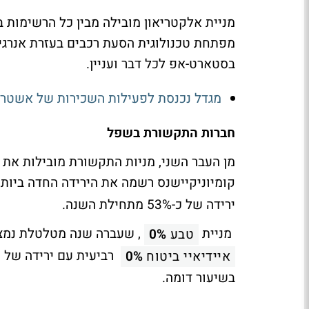
מפתחת טכנולוגית הסעת רכבים בעזרת אנרגי
בסטארט-אפ לכל דבר ועניין.
מגדל נכנסת לפעילות השכירות של אשטרום: תרכוש 20% תמורת 
חברות התקשורת בשפל
מן העבר השני, מניות התקשורת מובילות את
קומיוניקיישנס רשמה את הירידה החדה ביותר - כ-72% ואחריה ברשימ
ירידה של כ-53% מתחילת השנה.
מניית
, שעברה שנה מטלטלת נמצאת במ
טבע
0%
רביעית עם ירידה של כ-26% מתחילת השנה ומנ
איידיאיי ביטוח
0%
בשיעור דומה.