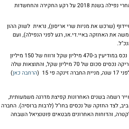
מניית שיכון ובינוי עלתה במחצית הראשונה אחרי נפילה בשנת 2018 על רקע החקירה והחחשדות
יידוף (שרכש את מניות שרי אריסון), נראית לשוק ההון
שה את האחזקה באיי.די.או, רגע לפני הנפילה), ועם
נכ"ל.
גם מגה אור בתקופה מצויינת. החברה מימשה נכס במודיעין ב-470 מיליון שקל ורווח של 150 מיליון
שקל. היא מורווחת על הנייר מהשקעתה באפריקה נכסים סכום של 70 מיליון שקל, והתוצאות שלה
י 15 (
הרחבה כאן
)
ייר רשמה בשנים האחרונות קפיצת מדרגה משמעותית,
ביב, לצד החזקה של נכסים בחו"ל (לרבות ברוסיה). החברה
טרה, והדוחות האחרונים מבטאים פוטנציאל השבחה