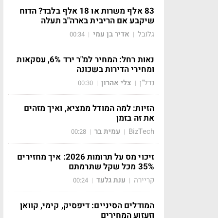
83 אלף משרות או 18 אלף בלבד? הדוח
שיקבע אם הריבית בארה"ב תעלה
גלובל
אדיר בן עמי
00:34
|
|
נאות רחל: המחיר למ"ר ירד 6%, עסקאות
ומחירי הדירות בשכונה
נדל"ן
צלי אהרון
00:30
|
|
הזיות: למה המודל ממציא, ואיך מזהים
את זה בזמן
BizTech
עמית בר
00:28
|
|
זיכוי מס על תרומות 2026: איך מחזירים
35% מכל שקל שתרמתם
קריירה
ענת גלעד
00:24
|
|
המודלים הסיניים: דיפסיק, קימי, קוואן
וזעזוע המחירים