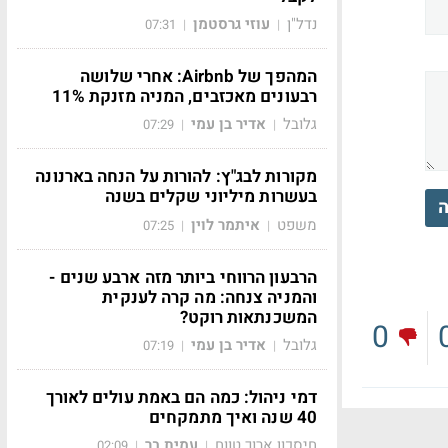
נדל"ן
עוזי גרסטמן
07:31
|
|
המהפך של Airbnb: אחרי שלושה
רבעונים מאכזבים, המניה מזנקת 11%
גלובל
אדיר בן עמי
07:29
|
|
מקורות לבג"ץ: להורות על הנחה בארנונה
בעשרות מיליוני שקלים בשנה
ה
משפט
איתמר לוין
07:25
|
|
הרבעון הרווחי ביותר מזה ארבע שנים -
והמניה צנחה: מה קרה לענקית
המשכנתאות רוקט?
0
גלובל
אדיר בן עמי
07:19
|
|
דמי ניהול: כמה הם באמת עולים לאורך
40 שנה ואיך מתמקחים
חיסכון ארוך טווח
עמית בר
02:09
|
|