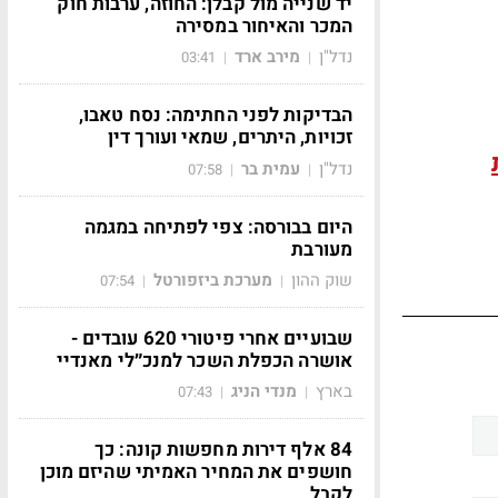
יד שנייה מול קבלן: החוזה, ערבות חוק
המכר והאיחור במסירה
נדל"ן
מירב ארד
03:41
|
|
הבדיקות לפני החתימה: נסח טאבו,
זכויות, היתרים, שמאי ועורך דין
נדל"ן
עמית בר
07:58
|
|
היום בבורסה: צפי לפתיחה במגמה
מעורבת
שוק ההון
מערכת ביזפורטל
07:54
|
|
שבועיים אחרי פיטורי 620 עובדים -
אושרה הכפלת השכר למנכ״לי מאנדיי
בארץ
מנדי הניג
07:43
|
|
84 אלף דירות מחפשות קונה: כך
חושפים את המחיר האמיתי שהיזם מוכן
לקבל