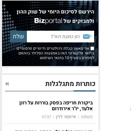
הירשם לסיכום היומי של שוק ההון
ולמבזקים של
אני מאשר קבלת ניוזלטרים ודיוורים פרסומיים
בדואר אלקטרוני ו/או באמצעות הסלולר בהתאם
למפורט בסעיף 10 בתנאי השימוש
כותרות מתגלגלות
ביקורת חריפה בפסק בוררות על רונן
אלעד, יו"ר אירודרום
משפט
איתמר לוין
07:37
|
|