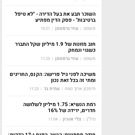
השוכר תבע את בעל הדירה - "לא טיפל
ברטיבות" - פסק הדין מפתיע
משפט
עוזי גרסטמן
10:21
|
|
חוב מזונות של 1.9 מיליון שקל התברר
כשגוי ונמחק
משפט
עוזי גרסטמן
11:25
|
|
משיכה לפני גיל פרישה: הקנס, החריגים
ומתי זה בכל זאת נכון
חיסכון ארוך טווח
עמית בר
11:23
|
|
רמת הנשיא: 1.75 מיליון לשלושה
חדרים, ירידה של 16%
נדל"ן
צלי אהרון
11:04
|
|
חידה מתמטית: הגשר, הפנס ו-17 הדקות: