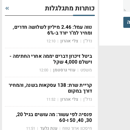
כותרות מתגלגלות
ה
נווה עמל: 2.46 מיליון לשלושה חדרים,
ומחיר למ"ר יורד ב-6%
נדל"ן
צלי אהרון
12:10
|
|
ביטל זיכרון דברים יממה אחרי החתימה -
וישלם 4,000 שקל
משפט
עוזי גרסטמן
12:00
|
|
קריית שרת: 138 עסקאות בשנה, והמחיר
דורך במקום
נדל"ן
צלי אהרון
11:52
|
|
פנסיה לפי עשור: מה עושים בגיל 20,
30, 40, 50 ו-60
חיסכון ארוך טווח
ענת גלעד
11:51
|
|