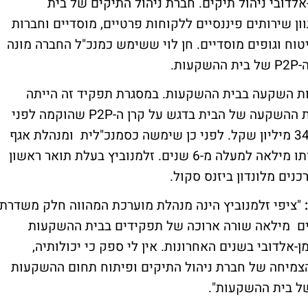
אלדובי ניהול תיקים. חברת ניהול התיקים של בית
 שירותים פיננסיים ללקוחות פרטיים, מוסדיים וחברות
יטוח וגופים מוסדיים. חן לוי ששימש כמנכ"ל החברה מונה
ת.
נות השקעה בבית ההשקעות. במסגרת תפקיד זה הייתה
אחראית על פיתוח הפעילות העסקית בקרנות ההשקעה של הבית בדגש על קרן ה-P2P שהוקמה לפני
כשנה וחצי ושהיקף נכסיה עומד כיום על כ-340 מיליון שקל. לפני כן שימשה כסמנכ"לית ומנהלת אגף
לקוחות בהלמן אלדובי גמל ופנסיה תפקיד אותו מילאה למעלה מ-6 שנים. זלמנוביץ בעלת תואר ראשון
נים מלונדון ביזנס סקול.
"ציפי זלמנוביץ הינה מנהלת מוערכת המהווה חלק משדרת
ים מילאה שורה ארוכה של תפקידים בבית ההשקעות
לדובי בשנים האחרונות. אין לי ספק כי יכולותיה,
 הצמיחה של חברת ניהול התיקים ופיתוח תחום ההשקעות
ל בית ההשקעות".