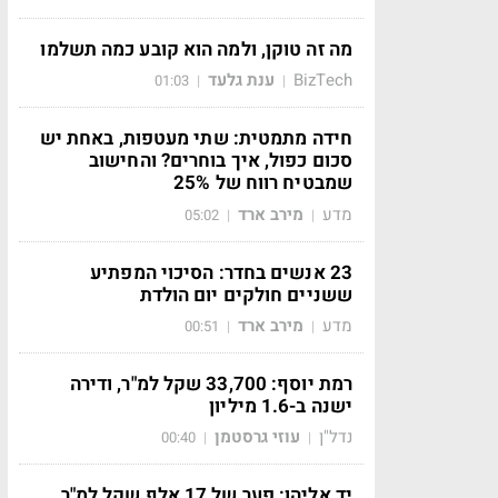
מה זה טוקן, ולמה הוא קובע כמה תשלמו
BizTech
ענת גלעד
01:03
|
|
חידה מתמטית: שתי מעטפות, באחת יש
סכום כפול, איך בוחרים? והחישוב
שמבטיח רווח של 25%
מדע
מירב ארד
05:02
|
|
23 אנשים בחדר: הסיכוי המפתיע
ששניים חולקים יום הולדת
מדע
מירב ארד
00:51
|
|
רמת יוסף: 33,700 שקל למ"ר, ודירה
ישנה ב-1.6 מיליון
נדל"ן
עוזי גרסטמן
00:40
|
|
יד אליהו: פער של 17 אלף שקל למ"ר