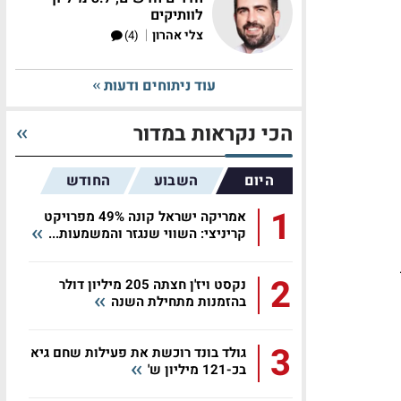
לוותיקים
|
צלי אהרון
(4)
עוד ניתוחים ודעות
הכי נקראות במדור
היום
השבוע
החודש
1
אמריקה ישראל קונה 49% מפרויקט
קריניצי: השווי שנגזר והמשמעות...
2
נקסט ויז'ן חצתה 205 מיליון דולר
בהזמנות מתחילת השנה
3
גולד בונד רוכשת את פעילות שחם גיא
בכ-121 מיליון ש'