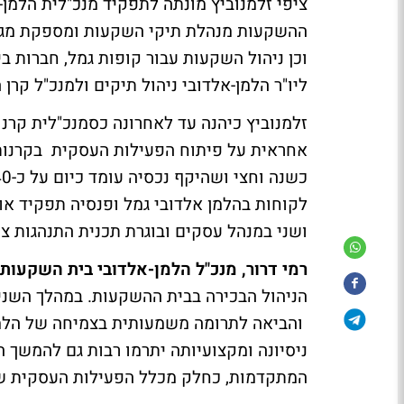
ציפי זלמנוביץ מונתה לתפקיד מנכ"לית הלמן-
ההשקעות מנהלת תיקי השקעות ומספקת מגוון
וכן ניהול השקעות עבור קופות גמל, חברות ב
ליו"ר הלמן-אלדובי ניהול תיקים ולמנכ"ל קרן ה-P2P של בית ההשקעו
זלמנוביץ כיהנה עד לאחרונה כסמנכ"לית קר
ושני במנהל עסקים ובוגרת תכנית התנהגות צרכ
רמי דרור, מנכ"ל הלמן-אלדובי בית השקעות:
הניהול הבכירה בבית ההשקעות. במהלך השנ
והביאה לתרומה משמעותית בצמיחה של הלמן-א
ניסיונה ומקצועיותה יתרמו רבות גם להמשך
המתקדמות, כחלק מכלל הפעילות העסקית ש