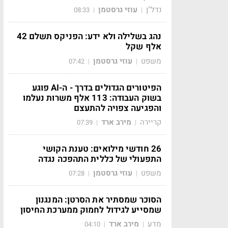
נדל"ן
עוזי גרסטמן
08:33
|
|
נהג בשלילה ולא ידע: הפניקס תשלם 42
אלף שקל
משפט
עוזי גרסטמן
07:42
|
|
הפיטורים הגדולים בדרך - ה-AI פוגע
בשוק העבודה: 113 אלף משרות נעלמו
והפגיעה צפויה להתעצם
קריירה
מירב ארד
07:39
|
|
26 חודשי מילואים: טענת הקושי
התפעולי של כללית התהפכה נגדה
משפט
עוזי גרסטמן
07:28
|
|
הסוכר שמסתיר את הסרטן: המנגנון
שמסייע לגידול לחמוק ממערכת החיסון
מדע
מירב ארד
04:10
|
|