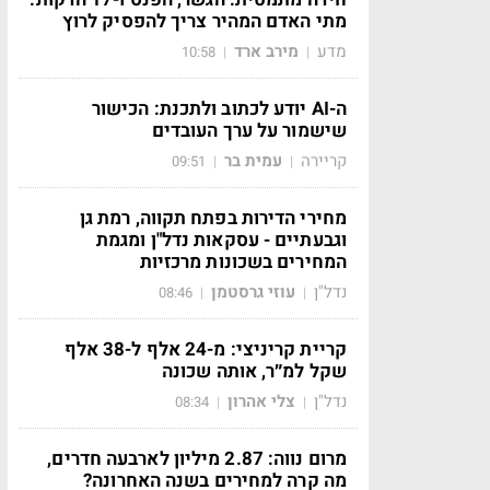
מתי האדם המהיר צריך להפסיק לרוץ
מדע
מירב ארד
10:58
|
|
ה-AI יודע לכתוב ולתכנת: הכישור
שישמור על ערך העובדים
קריירה
עמית בר
09:51
|
|
מחירי הדירות בפתח תקווה, רמת גן
וגבעתיים - עסקאות נדל"ן ומגמת
המחירים בשכונות מרכזיות
נדל"ן
עוזי גרסטמן
08:46
|
|
קריית קריניצי: מ-24 אלף ל-38 אלף
שקל למ״ר, אותה שכונה
נדל"ן
צלי אהרון
08:34
|
|
מרום נווה: 2.87 מיליון לארבעה חדרים,
מה קרה למחירים בשנה האחרונה?