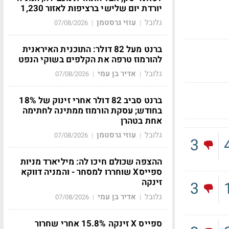
יורדת יום שלישי ברציפות לאזור 1,230
גלובל
עוזי גרסטמן
07/08/2026
|
|
ברנט מעל 82 דולר: התוכנית האיראנית
להורמוז טרפה את הקלפים בשוקי הנפט
גלובל
אדיר בן עמי
07/08/2026
|
|
ברנט סביב 82 דולר אחרי זינוק של 18%
בחודש; עסקת הורמוז ממתינה לחתימה
אחת בטהרן
גלובל
עוזי גרסטמן
07/08/2026
|
|
3
ההצפה שכולם חיכו לה: מיליארד מניות
ספייסX שוחררו למסחר - והמניה דווקא
זינקה
3
גלובל
אדיר בן עמי
07/08/2026
|
|
ספייס X זינקה 15.8% אחרי שחרור