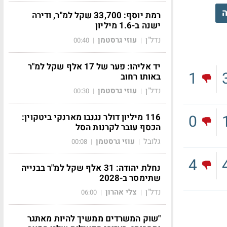
ה
רמת יוסף: 33,700 שקל למ"ר, ודירה
ישנה ב-1.6 מיליון
נדל"ן
עוזי גרסטמן
00:40
|
|
יד אליהו: פער של 17 אלף שקל למ"ר
1
באותו רחוב
נדל"ן
עוזי גרסטמן
00:30
|
|
116 מיליון דולר נגנבו מארנקי ביטקוין:
0
הכסף עובר לקרנות הסל
גלובל
עוזי גרסטמן
00:08
|
|
4
נחלת יהודה: 31 אלף שקל למ"ר בבנייה
שתימסר ב-2028
נדל"ן
צלי אהרון
06:00
|
|
"שוק המשרדים ממשיך להיות מאתגר