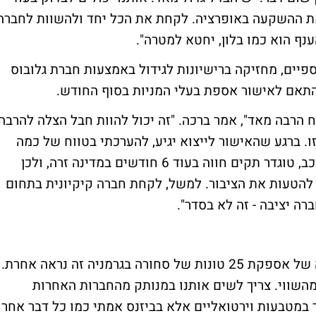
את ההשקעה באופרציה. לקחת את הכל יחד ולהשוות לחברה
ענף הוא כמו בלון, יחטא למטרה".
פיים, מחזיקה ברישיונות לגידול באמצעות חברת גלובוס
ח הרבה מאד", אמר ברכה. "זה יכול להוות חבל הצלה להרבה
. ברגע שהאישור לייצוא יגיע, להערכתי בטווח של כמה
חודשים, אז נוכל לעשות. גם אם האישור יתעכב, טוגדר תקים חווה בעוד 6 חודשים במדינה זרה, ולכן
 להטעות את הציבור. למשל, לקחת חברה קיקיונית בתחום
ה יציבה - זה לא בסדר".
"אם נסתכל על החוזים עליהן דיווחנו, ובהנחה של אספקת 25 טונות של סחורה בגרמניה זה נראה אחרת.
מהשווי. צריך לשים אותנו במנותק מהחברות האחרות
 במטבעות וירטואליים אלא בביזנס אמתי כמו כל דבר אחר