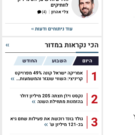
לוותיקים
|
צלי אהרון
(4)
עוד ניתוחים ודעות
הכי נקראות במדור
היום
השבוע
החודש
1
אמריקה ישראל קונה 49% מפרויקט
קריניצי: השווי שנגזר והמשמעות...
2
נקסט ויז'ן חצתה 205 מיליון דולר
בהזמנות מתחילת השנה
3
גולד בונד רוכשת את פעילות שחם גיא
בכ-121 מיליון ש'