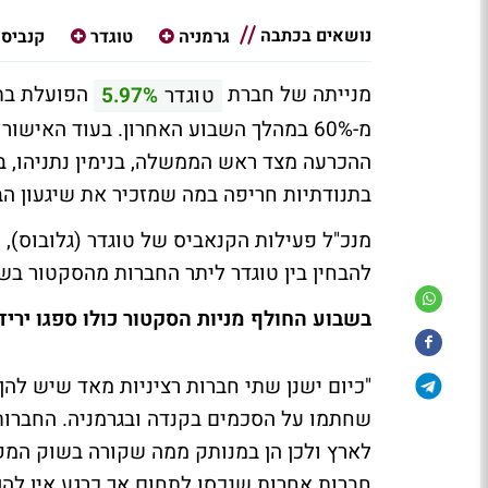
נושאים בכתבה
גרמניה
טוגדר
קנביס
מנייתה של חברת
הפועלת בת
טוגדר
5.97%
מ-60% במהלך השבוע האחרון. בעוד האיש
ההכרעה מצד ראש הממשלה, בנימין נתניהו, ב
בתנודתיות חריפה במה שמזכיר את שיגעון הבל
להבחין בין טוגדר ליתר החברות מהסקטור בש
בשבוע החולף מניות הסקטור כולו ספגו יר
"כיום ישנן שתי חברות רציניות מאד שיש לה
שחתמו על הסכמים בקנדה ובגרמניה. החברות 
לארץ ולכן הן במנותק ממה שקורה בשוק המקומ
חברות אחרות שנכסו לתחום אך כרגע אין להן 