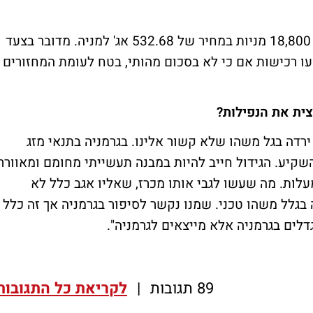
נציין כי ברכה ניצל את הנפילות השבוע ורכש 18,800 מניות במחיר של 532.68 אג' למניה. מדובר בצעד
עו רכישות אם כי לא בסכום מהותי, בטח לעומת המחזורים
צית את הנפילות?
 ירדה בגל משהו שלא קשור אלינו. בגרמניה בתנאי מזג
שקיע. הגידול חייב להיות במבנה תעשייתי מחומם ומאוורר
לות. מה שעשו לגבי אותו מכרז, שאליו אגב כלל לא
בגלל משהו טכני. שמנו נקשר לסיפור בגרמניה אך זה כלל
גדלים בגרמניה אלא מייצאים לגרמניה".
89 תגובות
|
לקריאת כל התגובות