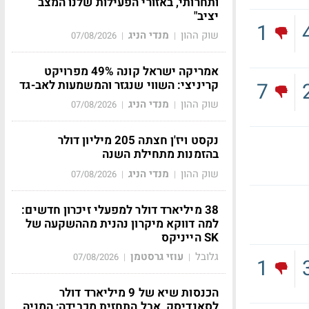
ותחרותי, באזורי הפעילות שלנו המצב
יציב"
1
שוק ההון
מנדי הניג
07/08/2026
|
|
אמריקה ישראל קונה 49% מפרויקט
קריניצי: השווי שנגזר והמשמעות לאב-גד
7
שוק ההון
מנדי הניג
07/08/2026
|
|
נקסט ויז'ן חצתה 205 מיליון דולר
בהזמנות מתחילת השנה
שוק ההון
מנדי הניג
07/08/2026
|
|
38 מיליארד דולר למפעלי זיכרון חדשים:
למה דווקא מיקרון נהנית מההשקעה של
SK הייניקס
גלובל
עוזי גרסטמן
07/08/2026
|
|
1
הכנסות שיא של 9 מיליארד דולר
לסאנדיסק, אבל התחזית מכבידה; המניה