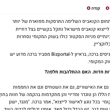
קנדה
חום הקנאביס השלימה התרסקות מפוארת של יותר
ור לייצוא קנאביס מישראל נתקל בקשיים בצל דחיית
ינתיים מניות הסקטור כולו בשוק המקומי נסחרות
וקצ'יין.
מנכ"ל פעילות הקנאביס של טוגדר (גלובוס), ניסים ברכה, בראיון ל-Bizportal מסביר ברכה מדוע יש
וק המקומי.
ידות חדות. האם ההתלהבות חלפה?
ן גם את האישורים, גם את השטחים וגם את החממות
הללו הן טוגדר ומדיוי והן מתקדמות בהקמה של חוות בחוץ
י בכל נוגע לאישור לייצוא", אמר ברכה. "מנגד, ישנן
שום דבר. יש הבדל גדול מאד. אותנו יכולים לבדוק בעוד