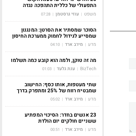
התפעולי של כללית התהפכה נגדה
משפט
עוזי גרסטמן
07:28
|
|
הסוכר שמסתיר את הסרטן: המנגנון
שמסייע לגידול לחמוק ממערכת החיסון
מדע
מירב ארד
04:10
|
|
מה זה טוקן, ולמה הוא קובע כמה תשלמו
BizTech
ענת גלעד
01:03
|
|
שתי מעטפות, אותו כסף: החישוב
שמבטיח רווח של 25% ומתפרק בדרך
מדע
מירב ארד
05:02
|
|
23 אנשים בחדר: הסיכוי המפתיע
ששניים חולקים יום הולדת
מדע
מירב ארד
00:51
|
|