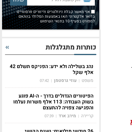
אני מאשר קבלת ניוזלטרים ודיוורים פרסומיים
בדואר אלקטרוני ו/או באמצעות הסלולר בהתאם
למפורט בסעיף 10 בתנאי השימוש
כותרות מתגלגלות
נהג בשלילה ולא ידע: הפניקס תשלם 42
אלף שקל
משפט
עוזי גרסטמן
07:42
|
|
הפיטורים הגדולים בדרך - ה-AI פוגע
בשוק העבודה: 113 אלף משרות נעלמו
והפגיעה צפויה להתעצם
קריירה
מירב ארד
07:39
|
|
26 חודשי מילואים: טענת הקושי