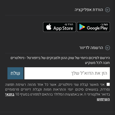
הורדת אפליקציה
הרשמה לדיוור
הירשם לסיכום היומי של שוק ההון ולמבזקים של ביזפורטל - ניוזלטרים
חובה לכל משקיע
אני מאשר קבלת שני ניוזלטרים, אשר כל אחד מהווה רשימת תפוצה
נפרדת, בנושאים סיכום יומי והתראות חמות וקבלת דיוורים פרסומיים
בדואר אלקטרוני ו/ או באמצעות הסלולר בהתאם למפורט בסעיף 10
בתנאי
השימוש