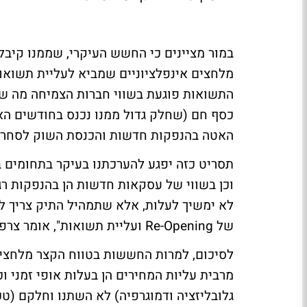
במור מציינים כי החשש העיקרי, שממנו קיבל
מלחצים אינפלציוניים שמביא לעליית תשואות
התשואות פוגעת בשווי חברות הצמיחה מה שמ
כסף חם (שחלק גדול ממנו נכנס בחודשים האחר
האטה בהנפקות חדשות והכנסת השוק לסחרור
תסריט כזה יפגע להערכתנו בעיקר בתחומים ב
וכן בשווי של עסקאות חדשות הן בהנפקות רג
לא ימשיך לעלות, אלא שתמהיל התיק צריך 
של
Re-Opening
ועליית תשואות", אומר צרפת
לסיכום, למרות החששות בטווח הקצר מלחצים
מרבית עליות המחירים הן בעלות אופי זמני וכי
גלובליזציה ודמוגרפיה) לא השתנו וחלקם (טכ