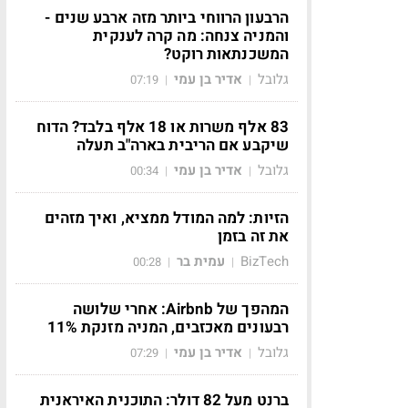
הרבעון הרווחי ביותר מזה ארבע שנים -
והמניה צנחה: מה קרה לענקית
המשכנתאות רוקט?
גלובל
אדיר בן עמי
07:19
|
|
83 אלף משרות או 18 אלף בלבד? הדוח
שיקבע אם הריבית בארה"ב תעלה
גלובל
אדיר בן עמי
00:34
|
|
הזיות: למה המודל ממציא, ואיך מזהים
את זה בזמן
BizTech
עמית בר
00:28
|
|
המהפך של Airbnb: אחרי שלושה
רבעונים מאכזבים, המניה מזנקת 11%
גלובל
אדיר בן עמי
07:29
|
|
ברנט מעל 82 דולר: התוכנית האיראנית