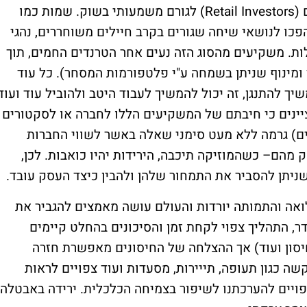
 (
Retail Investors
) לגורם משמעותי בשוק. שמות כמו
הפכו לנושאי שיחה שגורים בקרב חיילים משוחררים, נהגי
לות. משקיעים מהסוג הזה נעים אחר הטרנדים החמים, תוך
ר ומינוף שניתן בשמחה ע"י פלטפורמות המסחר). כל עוד
שיך להתנגן, זה יכול להמשיך לעבוד היטב ולהוביל עוד ועוד
ינים כי חיבתם של המשקיעים הללו לחברה או לסקטורים
ים) גרמה ללא מעט סימני שאלה באשר לשווי החברות
מהם– כשהמוזיקה תיכבה, הירידות יהיו כואבות. לכן,
יתן להסביר את התמחור שלהן ולהבין כיצד העסק עובד.
אה והתמותה יורדות והעולם עושה מאמצים להגביר את
דר, התהליך צפוי לקחת זמן והסיכונים בהחלט קיימים
סון ועוד) אך ההצלחה של החיסונים מאפשרת חזרה
שה כגון תעופה, תייירות, מסעדות ועוד צפויים לראות
פויים להערכתנו לשיפור בצמיחה הכלכלית. ירידה באבטלה