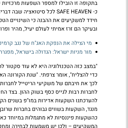
בתקופה זו הובילו למספר השפעות מרכזיות 
כ-
SAFE HEAVEN
לכל סיטואציה שבה דברים
חידד למשקיעים את ההבנה כי השינויים הטכנ
ובעיקר הם זרז אמיתי לעולם יעיל, מהיר ופרו
מי הצילה את הנפקת האג"ח של נגב קרמיק
מור מניות ישראל: הגדולה בישראל, מפגרת
"במצב כזה הטכנולוגיה היא לא עוד סקטור לה
כדי להצליח", אומר צרפתי. "שנת הקורונה ה
לכך את חיבתם של משקיעי הריטייל לחברות
לחברות רבות לגייס כסף בשוק ההון. בצד החי
להערכתנו השקעות אדירות במו"פ בשנים הק
מנגד, השקעות בשווים גבוהים בחברות שרובן 
כהשקעות פיננסיות לא מתגמלות במיוחד כאש
המשקיעים – ולכן יש משמעות לבחירה ומחק