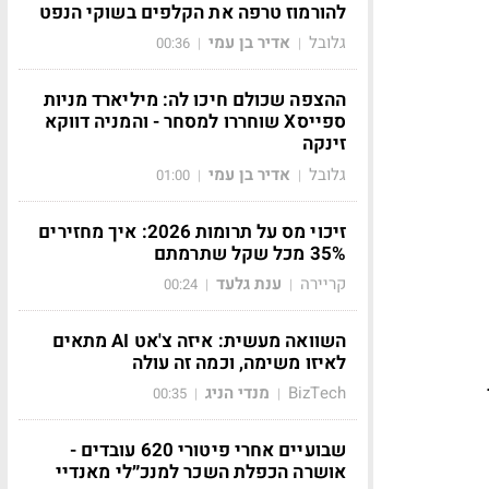
להורמוז טרפה את הקלפים בשוקי הנפט
גלובל
אדיר בן עמי
00:36
|
|
ההצפה שכולם חיכו לה: מיליארד מניות
ספייסX שוחררו למסחר - והמניה דווקא
זינקה
גלובל
אדיר בן עמי
01:00
|
|
זיכוי מס על תרומות 2026: איך מחזירים
35% מכל שקל שתרמתם
קריירה
ענת גלעד
00:24
|
|
השוואה מעשית: איזה צ'אט AI מתאים
לאיזו משימה, וכמה זה עולה
BizTech
מנדי הניג
00:35
|
|
שבועיים אחרי פיטורי 620 עובדים -
אושרה הכפלת השכר למנכ״לי מאנדיי