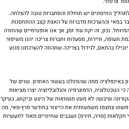
ומר צרפתי.
לתהליך החיסונים יש תוחלת והסתברות טובה להצלחה.
ע מעל ל-50% מתחסנים כבר במאי וההערכות מדברות על האצת קצב ההתחסנות
יוחל. נכון, זה יקח עוד זמן, אך אנו אופטימיים שהחזרה
מת תעופה, תיירות, מסעדות וחברות צריכה יהנו משיפור
ובילו בהתאם, לגידול בצריכה שתהווה להערכתנו מנוע
ון באינפלציה ממה שהורגלנו בעשור האחרון. שנים של
כי הטכנולוגיה, הדמוגרפיה והגלובליזציה יצרו מציאות
קורונה שיבשה לא מעט משוואות של היצע וביקוש, בעיקר
שוט צמצמו משמעותית את הייצור בחודשי מרץ-מאי, מה
חקלאות (סויה, תירס) ושבבים שחיוניים מאוד לתעשיות