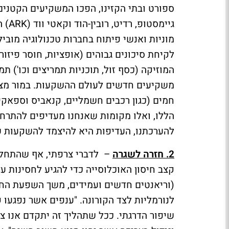
ספורט ובתי הקזינו, הפכו המשקיעים הקטנים
גיימסטופ, רדיט, רובין-הוד וקאטי ווד (
ARK
) 
מוניות ואנשי פיתוח בחברות טכנולוגיה מובי
לקיחת סיכונים גבוהים (אופציות, חוסר פיזו
המוזיקה (כסף זול, תוכניות תמריצים וכו') תמ
משקיעים חדשים לעולם ההשקעות. במור מצי
חמים (כגון רכבים חשמליים, קנאביס וספאק
הללו, ואלו מקומות שאנחנו מעדיפים להתרחק 
להערכתנו, העדיפות היא להיצמד להשקעות שנ
2. חזרה לשגרה
– לדברי צרפתי, אף שהתחלו
קצב חיסון האוכלוסייה כדי להגיע לחסינות ע
(וריאנטים חדשים ועמידים, משך השפעת החי
לנורמליות לצד הקורונה. "ענפים אשר נפגעו ק
שיפור הדרגתי. ככל שתהליך זה יתקדם אנו צ