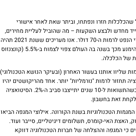
 שהכלכלות חזרו ונפתחו, וביתר שאת לאחר אישורי
ייד מחדש ולבצע השקעות – מה שהוביל לעליית מחירים,
זינוק במחירי ההובלה הימית ועלייה של מחירי הנפט לרמות ה-70 דולר. אנו מעריכים ששנת 2021 תהיה
שנת אינפלציה (יחסית)– פשוט כי אין דרך להימנע מכך בשנה בה העולם צפוי לצמוח ב-5.5% (קונצנזוס
ת של הכלכלה.
ת שליוו אותנו בעשור האחרון (ובעיקר הנושא הטכנולוגי)
יה תחזור לרמות "נורמליות" יותר. אחד מהריקושטים יהיו
עליית תשואות ואלטרנטיבת השקעה סבירה כשהתשואות ל-10 שנים יתייצבו סביב ה-2%. הסיטואציה
 לקחת זאת בחשבון.
מגמות הטכנולוגיות בשנת הקורונה. אילוצי המגפה הביאו
ק, האצת האי-קומרס, תשלומים דיגיטליים, סייבר ועוד.
ים כי המגפה וההצלחה של חברות הטכנולוגיה דווקא