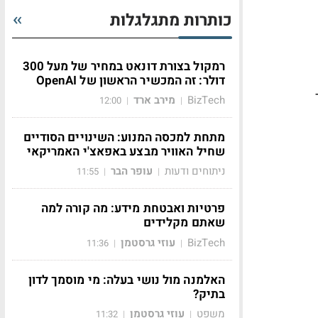
כותרות מתגלגלות
רמקול בצורת דונאט במחיר של מעל 300
דולר: זה המכשיר הראשון של OpenAI
BizTech
מירב ארד
12:00
|
|
מתחת למכסה המנוע: השינויים הסודיים
שחיל האוויר מבצע באפאצ'י האמריקאי
ניתוחים ודעות
עופר הבר
11:55
|
|
פרטיות ואבטחת מידע: מה קורה למה
שאתם מקלידים
BizTech
עוזי גרסטמן
11:36
|
|
האלמנה מול נושי בעלה: מי מוסמך לדון
בתיק?
משפט
עוזי גרסטמן
11:32
|
|