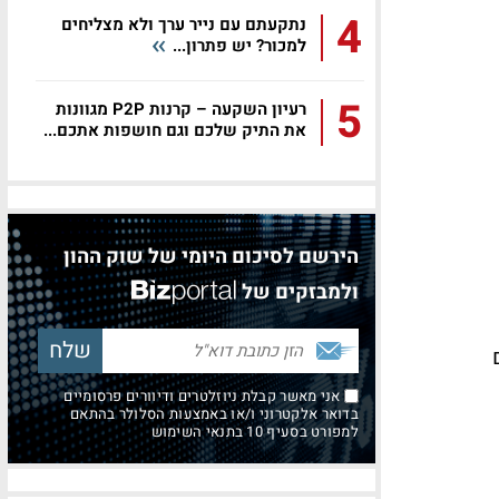
4
נתקעתם עם נייר ערך ולא מצליחים
למכור? יש פתרון...
5
רעיון השקעה – קרנות P2P מגוונות
את התיק שלכם וגם חושפות אתכם...
הירשם לסיכום היומי של שוק ההון
ולמבזקים של
אני מאשר קבלת ניוזלטרים ודיוורים פרסומיים
בדואר אלקטרוני ו/או באמצעות הסלולר בהתאם
למפורט בסעיף 10 בתנאי השימוש