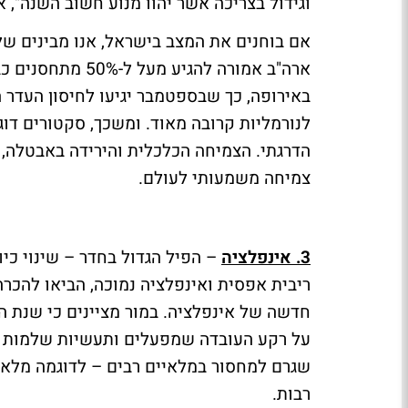
וגידול בצריכה אשר יהוו מנוע חשוב השנה", א
אם בוחנים את המצב בישראל, אנו מבינים ש
ארה"ב אמורה להגי
באירופה, כך שבספטמבר יגיעו לחיסון העדר המ
לנורמליות קרובה מאוד. ומשכך, סקטורים דוג
הדרגתי. הצמיחה הכלכלית והירידה באבטלה, י
צמיחה משמעותי לעולם.
3. אינפלציה
– הפיל הגדול בחדר – שינוי כיו
ריבית אפסית ואינפלציה נמוכה, הביאו להכרה 
חדשה של אינפלציה. במור מציינים כי שנת ה
על רקע העובדה שמפעלים ותעשיות שלמות פ
שגרם למחסור במלאיים רבים – לדוגמה מלאי 
רבות.