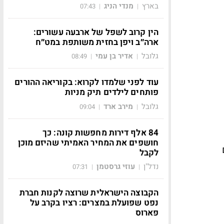
בארץ
מנדי הניג
07:43
|
|
הין קרוב לשפל של ארבעה עשורים:
ארה״ב ויפן בחזית משותפת במט״ח
גלובל
אדיר בן עמי
08:49
|
|
עוד לפני שלמדו לקרוא: בקוריאה ההורים
פותחים לילדים תיק מניות
גלובל
מירב ארד
09:04
|
|
84 אלף דירות מחפשות קונה: כך
חושפים את המחיר האמיתי שהיזם מוכן
לקבל
נדל"ן
עוזי גרסטמן
07:31
|
|
הקבוצה הישראלית שרוצה לקנות חברת
נפט שפועלת במצרים: רציו בקרב על
פארוס