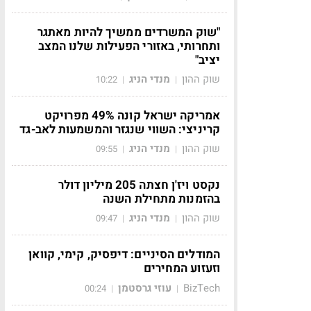
"שוק המשרדים ממשיך להיות מאתגר
ותחרותי, באזורי הפעילות שלנו המצב
יציב"
שוק ההון
מנדי הניג
10:22
|
|
אמריקה ישראל קונה 49% מפרויקט
קריניצי: השווי שנגזר והמשמעות לאב-גד
שוק ההון
מנדי הניג
09:55
|
|
נקסט ויז'ן חצתה 205 מיליון דולר
בהזמנות מתחילת השנה
שוק ההון
מנדי הניג
09:47
|
|
המודלים הסיניים: דיפסיק, קימי, קוואן
וזעזוע המחירים
BizTech
עוזי גרסטמן
00:24
|
|