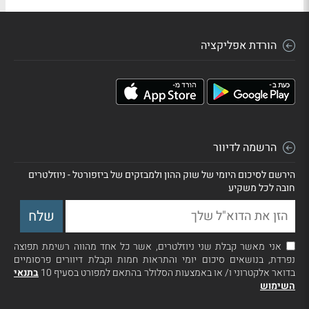
הורדת אפליקציה
הרשמה לדיוור
הירשם לסיכום היומי של שוק ההון ולמבזקים של ביזפורטל - ניוזלטרים
חובה לכל משקיע
אני מאשר קבלת שני ניוזלטרים, אשר כל אחד מהווה רשימת תפוצה
נפרדת, בנושאים סיכום יומי והתראות חמות וקבלת דיוורים פרסומיים
בדואר אלקטרוני ו/ או באמצעות הסלולר בהתאם למפורט בסעיף 10
בתנאי
השימוש