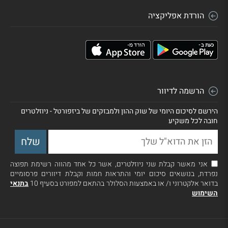
הורדת אפליקציה
הרשמה לדיוור
הירשם לסיכום היומי של שוק ההון ולמבזקים של ביזפורטל - ניוזלטרים
חובה לכל משקיע
אני מאשר קבלת שני ניוזלטרים, אשר כל אחד מהווה רשימת תפוצה
נפרדת, בנושאים סיכום יומי והתראות חמות וקבלת דיוורים פרסומיים
בדואר אלקטרוני ו/ או באמצעות הסלולר בהתאם למפורט בסעיף 10
בתנאי
השימוש