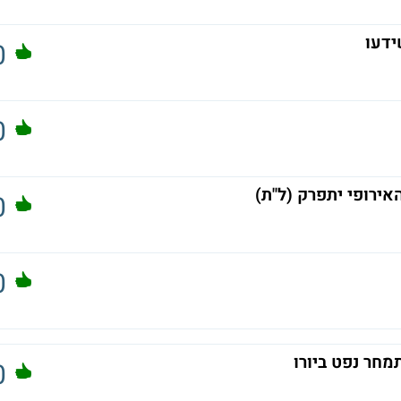
ידעו
0
0
אירופי יתפרק (ל"ת)
0
0
מחר נפט ביורו
0