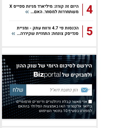
4
היום זה קורה: מיליארד מניות ספייס X
משתחררות למסחר. האם...
5
הכנסות פי 4.7 ורווח עתק - ומניית
סנדיסק צונחת: התחזית שקיררה...
הירשם לסיכום היומי של שוק ההון
ולמבזקים של
אני מאשר קבלת ניוזלטרים ודיוורים פרסומיים
בדואר אלקטרוני ו/או באמצעות הסלולר בהתאם
למפורט בסעיף 10 בתנאי השימוש