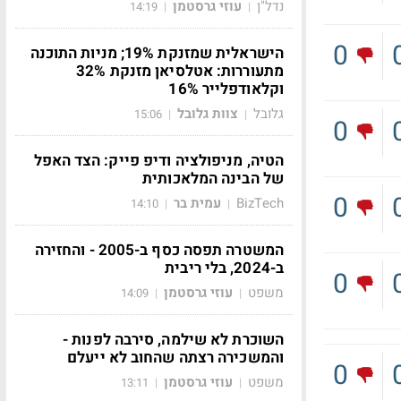
נדל"ן
עוזי גרסטמן
14:19
|
|
0
הישראלית שמזנקת 19%; מניות התוכנה
מתעוררות: אטלסיאן מזנקת 32%
וקלאודפלייר 16%
גלובל
צוות גלובל
15:06
|
|
0
הטיה, מניפולציה ודיפ פייק: הצד האפל
של הבינה המלאכותית
0
BizTech
עמית בר
14:10
|
|
המשטרה תפסה כסף ב-2005 - והחזירה
ב-2024, בלי ריבית
0
משפט
עוזי גרסטמן
14:09
|
|
השוכרת לא שילמה, סירבה לפנות -
והמשכירה רצתה שהחוב לא ייעלם
0
משפט
עוזי גרסטמן
13:11
|
|