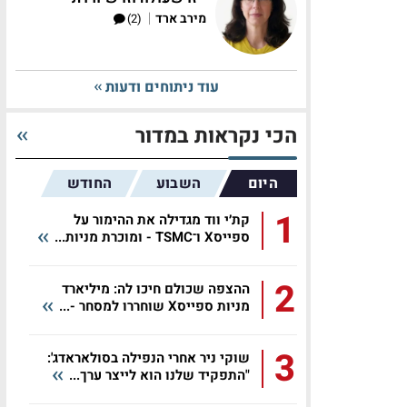
|
מירב ארד
(2)
עוד ניתוחים ודעות
הכי נקראות במדור
היום
השבוע
החודש
1
קת׳י ווד מגדילה את ההימור על
ספייסX ו־TSMC - ומוכרת מניות...
2
ההצפה שכולם חיכו לה: מיליארד
מניות ספייסX שוחררו למסחר -...
3
שוקי ניר אחרי הנפילה בסולאראדג':
"התפקיד שלנו הוא לייצר ערך...