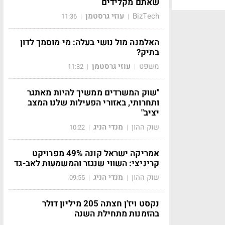
שאתם מקלידים
BizTech
עוזי גרסטמן
11:36
|
|
האלמנה מול נושי בעלה: מי מוסמך לדון
בתיק?
משפט
עוזי גרסטמן
11:32
|
|
"שוק המשרדים ממשיך להיות מאתגר
ותחרותי, באזורי הפעילות שלנו המצב
יציב"
שוק ההון
מנדי הניג
10:22
|
|
אמריקה ישראל קונה 49% מפרויקט
קריניצי: השווי שנגזר והמשמעות לאב-גד
שוק ההון
מנדי הניג
09:55
|
|
נקסט ויז'ן חצתה 205 מיליון דולר
בהזמנות מתחילת השנה