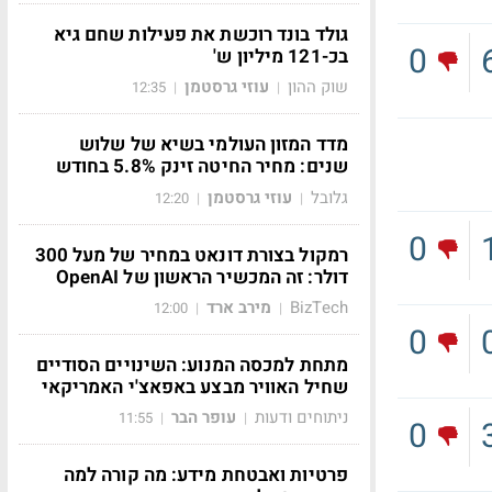
גולד בונד רוכשת את פעילות שחם גיא
0
בכ-121 מיליון ש'
שוק ההון
עוזי גרסטמן
12:35
|
|
מדד המזון העולמי בשיא של שלוש
שנים: מחיר החיטה זינק 5.8% בחודש
גלובל
עוזי גרסטמן
12:20
|
|
0
רמקול בצורת דונאט במחיר של מעל 300
דולר: זה המכשיר הראשון של OpenAI
BizTech
מירב ארד
12:00
|
|
0
מתחת למכסה המנוע: השינויים הסודיים
שחיל האוויר מבצע באפאצ'י האמריקאי
ניתוחים ודעות
עופר הבר
11:55
|
|
0
פרטיות ואבטחת מידע: מה קורה למה