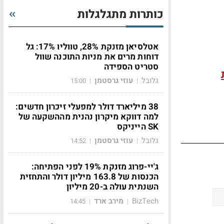
כותרות מתגלגלות
אטלסיאן מזנקת 28%, טווליו 17%: גל
דוחות מרים את מניות התוכנה שוול
סטריט הספידה
גלובל
עוזי גרסטמן
15:00
|
|
38 מיליארד דולר למפעלי זיכרון חדשים:
למה דווקא מיקרון נהנית מההשקעה של
SK הייניקס
גלובל
עוזי גרסטמן
14:52
|
|
ג'יי-פרוג מזנקת 19% לפני הפתיחה:
הכנסות של 163.8 מיליון דולר והתחזית
השנתית עולה ב-20 מיליון
BizTech
מירב ארד
14:45
|
|