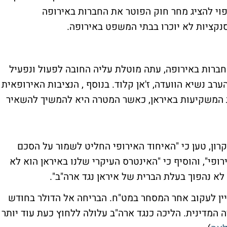
פוי להציג מחר חוק הפוטר את החברות באירופה
נקציות לא יוכרו בבתי המשפט באירופה.
החברות באירופה, עתה מוטלת עליה החובה לפעול ונפעיל
ת חוק החסימה מ-1996", טוען הערב נשיא הוועדה, ז'אן קלוד. בנוסף , הנציבות האירופאית
 המשקיעות באיראן, כאשר המטרה היא להמשיך להשאיר
רון, טען כי "האיחוד האירופי החליט לשמור על הסכם
רופי", והוסיף כי "האינטרס העיקרי שלנו באיראן הוא לא
לא נהפוך בעלת הברית של איראן נגד ארה"ב".
ניין לעקוב אחר המסחר במט"ח. הבריחה אל הדולר בחודש
המדינית. הליכה כנגד ארה"ב עלולה ללחוץ כעת עוד יותר