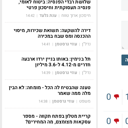
שלושת רבדי הפנסיה: ביטוח לאומי,
פנסיה תעסוקתית וחיסכון פרטי
חיסכון ארוך טווח
ענת גלעד
14:42
|
|
דירה להשקעה: תשואת שכירות, מיסוי
ההכנסה ומס שבח במכירה
נדל"ן
עוזי גרסטמן
14:41
|
|
תל בנימין: באותו בניין ירדו ארבעה
ה
חדרים מ-4.12 ל-3.6 מיליון
נדל"ן
עוזי גרסטמן
14:39
|
|
טענה שהבטיח לה הכל - מומחה: לא הבין
מלה ממה שאמר
0
משפט
עוזי גרסטמן
14:38
|
|
קריית מטלון בפתח תקווה - מספר
0
עסקאות מצומצם, מה המחירים?