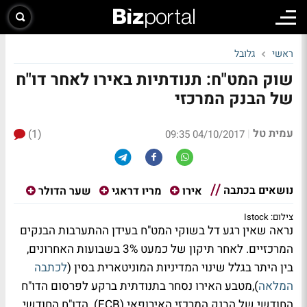
ראשי
גלובל
שוק המט"ח: תנודתיות באירו לאחר דו"ח
של הבנק המרכזי
עמית טל
(1)
|
04/10/2017 09:35
נושאים בכתבה
אירו
מריו דראגי
שער הדולר
צילום: Istock
נראה שאין רגע דל בשוקי המט"ח בעידן ההתערבות הבנקים
המרכזיים. לאחר תיקון של כמעט 3% בשבועות האחרונים,
בין היתר בגלל שינוי המדיניות המוניטארית בסין (
לכתבה
המלאה
),מטבע האירו נסחר בתנודתית ברקע לפרסום הדו"ח
החודשי של הבנק המרכזי האירופאי (ECB). הדו"ח החודשי,