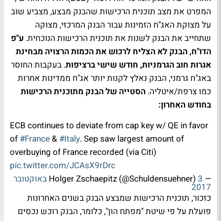
המפרט את מצב תוכנית הרכישות שהבנק מבצע, מצביע שוב
על מצוקת האג"ח הזמינות עבור הבנק המרכזי, מצוקה
שתחייב את הבנק לשנות את תוכנית הרכישות הנוכחית.
ע"פ
הדו"ח, הבנק לא הצליח לרכוש את הכמות הרצויה מבחינת
אגרות חוב הגרמניות, חודש שישי ברציפות
. בעקבות החוסר
באג"ח גרמני, הבנק נאלץ לקנות יותר אג"ח ממדינות אחרות
כמו צרפת/איטליה.
הסטייה של הבנק מתוכנית הרכישות
בחודש האחרון:
ECB continues to deviate from cap key w/ QE in favor
of
#France
&
#Italy
. Sep saw largest amount of
overbuying of France recorded (via Citi)
pic.twitter.com/JCAsX9rDrc
— Holger Zschaepitz (@Schuldensuehner)
3 באוקטובר
2017
כזכור, תוכנית הרכישות שמבצע הבנק בשנים האחרונות
פועלת על פי שיטת "מפתח הון", כלומר, הבנק רוכש נכסים