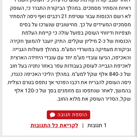
ראיות והסתיר מסמכים. במהלך הביקורת התברר כי, העוסק
לא רשם הכנסות עבור שטיפת 21 רכבים ואף ניסה להסתיר
מסמכים המעידים על כך. מחישובים שנערכו על בסיס
תצפיות ודיווחי העוסק בפועל עולה כי קיימת העלמת
הכנסות של כ-2 מיליון שקלים. התיק יועבר להמשך חקירה
וביקורת מעמיקה במשרדי המע"מ. במהלך פעולות הגבייה
והאכיפה, הגיעו עובדי מע"מ יחד עם עובדי היחידה הארצית
לאכיפת הגבייה לעוסק בעבודות עפר באזור נתניה בעל חוב
של כ-840 אלף שקל למע"מ. במהלך הליכי האכיפה כנגדו,
ניסה העוסק להבריח את רכבו הפרטי אך נתפס בטרם הצליח.
בהמשך, לאחר שנתפסו גם מזומנים בסך של כ-120 אלף
שקל, הסדיר העוסק את מלוא החוב.
הוספת תגובה
1 תגובות
|
לקריאת כל התגובות