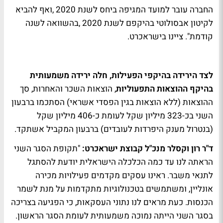
החברה עובר למועד המגיפה ביחס לשנת 2020 ,ואף להביא
לקיטון אבסולוטי בהיקפם לשנת 2020 ,בהשוואה לשנה
קודמת". ציינו בישראכרט.
לצד הירידה בהיקפי הפעילות, חלה ירידה משמעותית
בהיקף ההוצאות התפעוליות
, הוצאות השכר והאחרות, סך
ההוצאות (ללא הוצאות בגין הפסדי אשראי) הסתכמו ברבעון
השני בכ-323 מיליון שקל לעומת כ-406 מיליון שקל
(בנטרול מענק היפרדות לעובדים) ברבעון המקביל אשתקד.
ד"ר רון וקסלר מנכ"ל קבוצת ישראכרט:
"תקופת הסגר השני
הראתה לנו עד כמה הכלכלה הישראלית יודעת להסתגל
לתנאי משבר. ראינו עסקים מקדמים פעילויות מכירה
אונליין, ומשתמשים בטכנולוגיות מתקדמות על מנת לשמר
הכנסות. כעת מראים לנו נתוני העסקאות, כי הפגיעה בצריכה
בסגר השני הייתה נמוכה משמעותית לעומת הסגר הראשון.