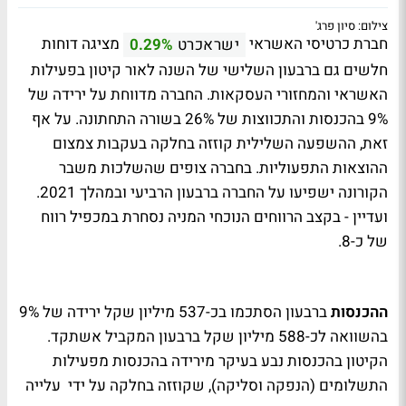
צילום: סיון פרג'
חברת כרטיסי האשראי
מציגה דוחות
ישראכרט
0.29%
חלשים גם ברבעון השלישי של השנה לאור קיטון בפעילות
האשראי והמחזורי העסקאות. החברה מדווחת על ירידה של
9% בהכנסות והתכווצות של 26% בשורה התחתונה. על אף
זאת, ההשפעה השלילית קוזזה בחלקה בעקבות צמצום
ההוצאות התפעוליות. בחברה צופים שהשלכות משבר
הקורונה ישפיעו על החברה ברבעון הרביעי ובמהלך 2021.
ועדיין - בקצב הרווחים הנוכחי המניה נסחרת במכפיל רווח
של כ-8.
ההכנסות
ברבעון הסתכמו בכ-537 מיליון שקל ירידה של 9%
בהשוואה לכ-588 מיליון שקל ברבעון המקביל אשתקד.
הקיטון בהכנסות נבע בעיקר מירידה בהכנסות מפעילות
התשלומים (הנפקה וסליקה), שקוזזה בחלקה על ידי עלייה