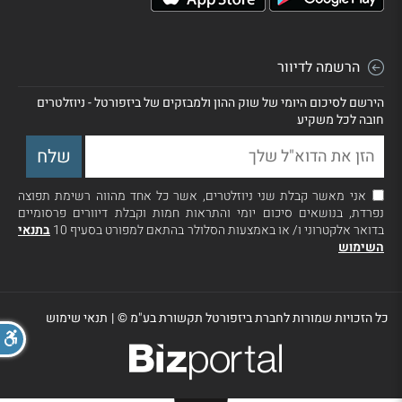
הרשמה לדיוור
הירשם לסיכום היומי של שוק ההון ולמבזקים של ביזפורטל - ניוזלטרים
חובה לכל משקיע
אני מאשר קבלת שני ניוזלטרים, אשר כל אחד מהווה רשימת תפוצה
נפרדת, בנושאים סיכום יומי והתראות חמות וקבלת דיוורים פרסומיים
בדואר אלקטרוני ו/ או באמצעות הסלולר בהתאם למפורט בסעיף 10
בתנאי
השימוש
כל הזכויות שמורות לחברת ביזפורטל תקשורת בע"מ ©
|
תנאי שימוש