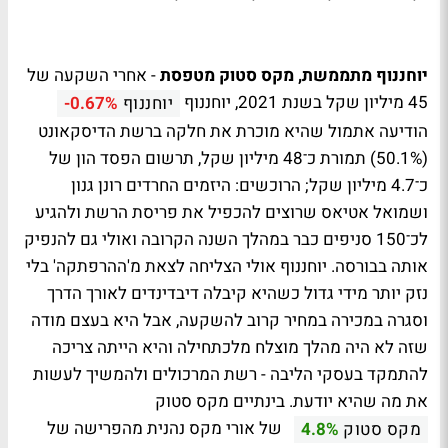
יוחננוף מתממשת, מקס סטוק מטפסת
- אחרי השקעה של
45 מיליון שקל בשנת 2021, יוחננוף
יוחננוף
-0.67%
הודיעה אתמול שהיא מוכרת את חלקה ברשת הדיסקאונט
(50.1%) תמורת כ־48 מיליון שקל, תרשום הפסד הון של
כ־4.7 מיליון שקל; הרוכשים: היזמים החרדים רונן גנון
ושמואל אטיאס שרוצים להכפיל את פריסת הרשת ולהגיע
לכ־150 סניפים כבר במהלך השנה הקרובה ואולי גם להנפיק
אותה בבורסה. יוחננוף אולי הצליחה לצאת מ'ההרפתקה' בלי
נזק יותר מידי גדול כשהיא קיבלה דיבדינדים לאורך הדרך
וסגרה במכירה במחיר קרוב להשקעה, אבל היא בעצם מודה
שזה לא היה מהלך מוצלח מלכתחילה והיא הייתה צריכה
להתמקד בעסקי הליבה - רשת המרכולים ולהמשיך לעשות
את מה שהיא יודעת. בינתיים מקס סטוק
של אורי מקס נהנית מהפרישה של
מקס סטוק
4.8%