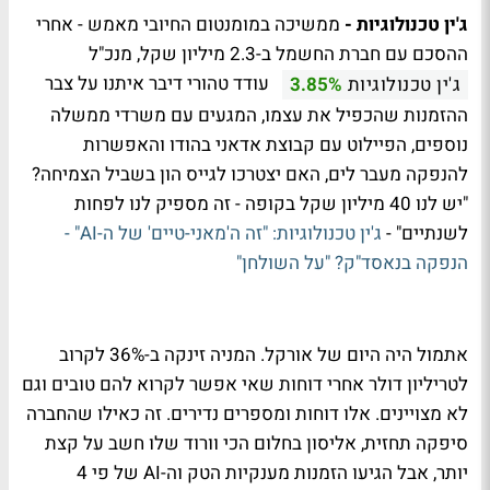
ג'ין טכנולוגיות -
ממשיכה במומנטום החיובי מאמש - אחרי
ההסכם עם חברת החשמל ב-2.3 מיליון שקל, מנכ"ל
עודד טהורי דיבר איתנו על צבר
ג'ין טכנולוגיות
3.85%
ההזמנות שהכפיל את עצמו, המגעים עם משרדי ממשלה
נוספים, הפיילוט עם קבוצת אדאני בהודו והאפשרות
להנפקה מעבר לים, האם יצטרכו לגייס הון בשביל הצמיחה?
"יש לנו 40 מיליון שקל בקופה - זה מספיק לנו לפחות
לשנתיים" -
ג'ין טכנולוגיות: "זה ה'מאני-טיים' של ה-AI" -
הנפקה בנאסד"ק? "על השולחן"
אתמול היה היום של אורקל. המניה זינקה ב-36% לקרוב
לטריליון דולר אחרי דוחות שאי אפשר לקרוא להם טובים וגם
לא מצויינים. אלו דוחות ומספרים נדירים. זה כאילו שהחברה
סיפקה תחזית, אליסון בחלום הכי וורוד שלו חשב על קצת
יותר, אבל הגיעו הזמנות מענקיות הטק וה-AI של פי 4