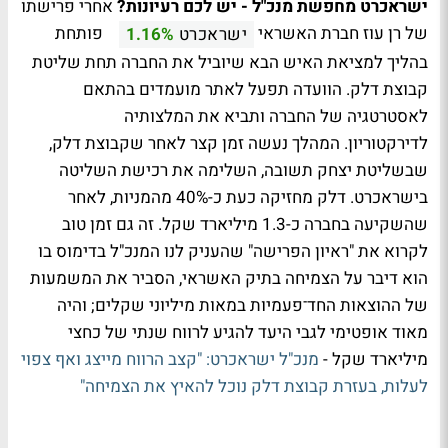
ישראכרט מחפשת מנכ"ל - יש לכם רעיונות?
אחרי פרישתו
של רן עוז חברת האשראי
פותחת
ישראכרט
1.16%
בהליך למציאת האיש הבא שיוביל את החברה תחת שליטת
קבוצת דלק. הוועדה תפעל לאתר מועמדים בהתאם
לאסטרטגיה של החברה ותביא את המלצותיה
לדירקטוריון. המהלך נעשה זמן קצר לאחר שקבוצת דלק,
שבשליטת יצחק תשובה, השלימה את רכישת השליטה
בישראכרט. דלק מחזיקה כעת כ-40% מהמניות, לאחר
שהשקיעה בחברה כ-1.3 מיליארד שקל. זה גם זמן טוב
לקרוא את "ראיון הפרישה" שהעניק לנו המנכ"ל בדימוס בו
הוא דיבר על הצמיחה בתיק האשראי, הסביר את המשמעות
של ההוצאות החד־פעמיות במאות מיליוני שקלים; והיה
מאוד אופטימי לגבי היעד להגיע לרווח שנתי של כחצי
מיליארד שקל -
מנכ"ל ישראכרט: "קצב הרווח מייצג ואף צפוי
לעלות, בעזרת קבוצת דלק נוכל להאיץ את הצמיחה"