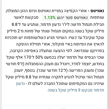
נאוויטס -
אחרי הקפיצה במניית נאוויטס וגיוס ההון המוצלח,
שותפות
מבקשת לאשר
נאוויטס פטר יהש
1.13%
חבילת תגמול חדשה ליו"ר גדעון תדמור, שתגיע עד ל־8.8
מיליון שקל בשנה במקום תגמול שנתי של פחות מ־2 מיליון
שקל שקיבל עד כשיו. השינוי מגיע כשלשותפות יש תוכניות
להאיץ את הפיתוח באיי פוקלנד, אחרי תחילת ההפקה
בפרויקט שננדואה. לפי ההצעה שתעלה באסיפה הקרובה,
שכר הבסיס של תדמור יעלה בכמעט 50% ל־170 אלף שקל
בחודש, יוצמד למדד, ויוגדל גם מענק ההסתגלות (ל־9 חודשי
שכר) ומענק הפרישה (ל־12 חודשי שכר). בנוסף, יוענק
תגמול הוני שיכול להגיע לתקרה שנתית של 8.8 מיליון שקל
שיהיה גם המקסימום שתוכל החברה לשלם לו -
גדעון
תדמור מבקש 9 מיליון שקל בשנה