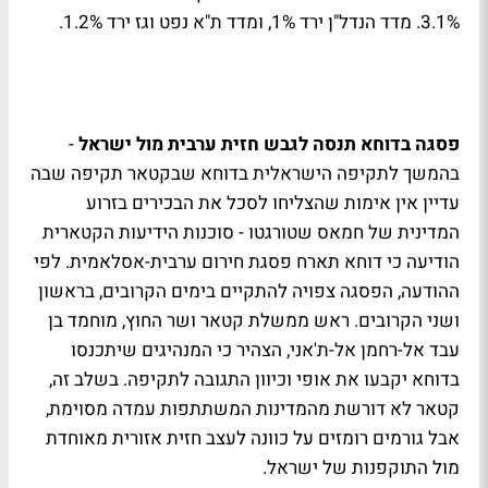
3.1%. מדד הנדל"ן ירד 1%, ומדד ת"א נפט וגז ירד 1.2%.
פסגה בדוחא תנסה לגבש חזית ערבית מול ישראל
-
בהמשך לתקיפה הישראלית בדוחא שבקטאר תקיפה שבה
עדיין אין אימות שהצליחו לסכל את הבכירים בזרוע
המדינית של חמאס שטורגטו - סוכנות הידיעות הקטארית
הודיעה כי דוחא תארח פסגת חירום ערבית-אסלאמית. לפי
ההודעה, הפסגה צפויה להתקיים בימים הקרובים, בראשון
ושני הקרובים. ראש ממשלת קטאר ושר החוץ, מוחמד בן
עבד אל-רחמן אל-ת'אני, הצהיר כי המנהיגים שיתכנסו
בדוחא יקבעו את אופי וכיוון התגובה לתקיפה. בשלב זה,
קטאר לא דורשת מהמדינות המשתתפות עמדה מסוימת,
אבל גורמים רומזים על כוונה לעצב חזית אזורית מאוחדת
מול התוקפנות של ישראל.