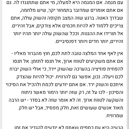
עם מגמה. אם המגמה היא למעלה, מי אתם שתתנגדו לה. גם
אם אתם אומרים שמדובר בתמחור יקר, שיש מלחמה,
שבדרך האטה. ברגע שזה המצב תקופה והשוק עולה, אתם
צריכים ללמוד לא להיות חכמים אלא צודקים, אבל זהירים.
אל תורידו את ההגנות. וככל שהשוק עולה יותר תהיו יותר
זהירים, יותר חדים ויותר דפנסיביים.
אין לאף אחד המלצה טובה לתת לכם, חוץ מהברור מאליו -
אם אתם משקיעים לטווח ארוך, אל תנסו לתזמן. אל תנסו
להפחית פוזיציה בהערכה שהשוק יירד, כי אולי השוק יברח
לכם ויעלה. נכון, אפשר גם להרוויח. יכול להיות שהצדק
איתכם והשוק ירד. אם אתם יודעים לכמת ולהכיל את הסיכוי
והסיכון - לכו על זה, רק שזה יותר הימור מאשר ניתוח
והשקעה לטווח ארוך. זה לא אומר שזה לא בסדר - יש הרבה
מאוד אנשים שעושים זאת, חלק מפסיד, אבל יש חלק
שמרוויח.
הבעיה היא עם כספים שאתם לא יודעים להגדיר את זמן