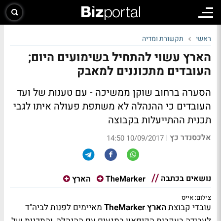
ראשי
תקשורת ומדיה
הארץ עשוי להתחיל בשימועים היום;
העובדים מתכוננים למאבק
הסערה ברחוב שוקן ממשיכה - עם טענות של ועד
העובדים כי ההנהלה לא משתפת פעולה איתו לגבי
תכנית ההתייעלות בקבוצה
אלכסנדר כץ
|
10/09/2017 14:50
נושאים בכתבה
TheMarker
הארץ
צילום: אייס
עובדי קבוצת
הארץ
TheMarker
מאיימים לפנות לביה"ד
לעבודה בעקבות הקיפאון במגעים עם ההנהלה, והתכנית של