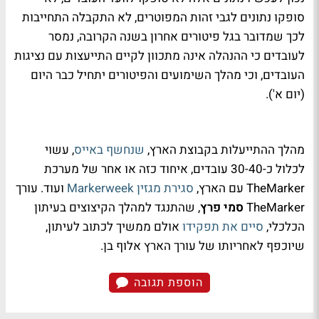
סופקו נתונים לגבי זהות המפוטרים, לא התקבלה התחייבות
לכך שמדובר בגל פיטורים אחרון בשנה הקרובה, נמסר
לעובדים כי ההנהלה אינה מתכוון לקיים התייעצות עם נציגות
העובדים, וכי מהלך השימועים והפיטורים יתחיל כבר היום
(יום א').
מהלך ההתייעלות בקבוצת הארץ,
שנחשף באייס
, עשוי
לכלול כ-30-40 עובדים, איחוד כזה או אחר של מערכת
TheMarker
עם הארץ,
סגירת מגזין
Markerweek
ועוד. עורך
TheMarker
סמי פרץ
, שהתנגד למהלך הקיצוצים בעיתון
הכלכלי,
סיים את תפקידו
אולם ממשיך לכתוב לעיתון,
שיוכפף לאחריותו של עורך הארץ אלוף בן.
הוספת תגובה