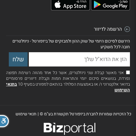
הרשמה לדיוור
הירשם לסיכום היומי של שוק ההון ולמבזקים של ביזפורטל - ניוזלטרים
חובה לכל משקיע
אני מאשר קבלת שני ניוזלטרים, אשר כל אחד מהווה רשימת תפוצה
נפרדת, בנושאים סיכום יומי והתראות חמות וקבלת דיוורים פרסומיים
בדואר אלקטרוני ו/ או באמצעות הסלולר בהתאם למפורט בסעיף 10
בתנאי
השימוש
כל הזכויות שמורות לחברת ביזפורטל תקשורת בע"מ ©
|
תנאי שימוש