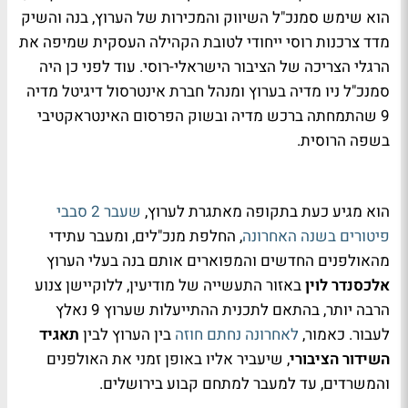
הוא שימש סמנכ"ל השיווק והמכירות של הערוץ, בנה והשיק
מדד צרכנות רוסי ייחודי לטובת הקהילה העסקית שמיפה את
הרגלי הצריכה של הציבור הישראלי-רוסי. עוד לפני כן היה
סמנכ"ל ניו מדיה בערוץ ומנהל חברת אינטרסול דיגיטל מדיה
9 שהתמחתה ברכש מדיה ובשוק הפרסום האינטראקטיבי
בשפה הרוסית.
הוא מגיע כעת בתקופה מאתגרת לערוץ,
שעבר 2 סבבי
פיטורים בשנה האחרונה
, החלפת מנכ"לים, ומעבר עתידי
מהאולפנים החדשים והמפוארים אותם בנה בעלי הערוץ
אלכסנדר לוין
באזור התעשייה של מודיעין, ללוקיישן צנוע
הרבה יותר, בהתאם לתכנית ההתייעלות שערוץ 9 נאלץ
לעבור. כאמור,
לאחרונה נחתם חוזה
בין הערוץ לבין
תאגיד
השידור הציבורי
, שיעביר אליו באופן זמני את האולפנים
והמשרדים, עד למעבר למתחם קבוע בירושלים.