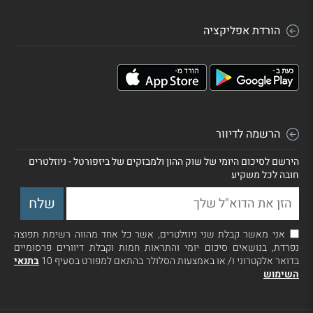
הורדת אפליקציה
הרשמה לדיוור
הירשם לסיכום היומי של שוק ההון ולמבזקים של ביזפורטל - ניוזלטרים
חובה לכל משקיע
אני מאשר קבלת שני ניוזלטרים, אשר כל אחד מהווה רשימת תפוצה
נפרדת, בנושאים סיכום יומי והתראות חמות וקבלת דיוורים פרסומיים
בדואר אלקטרוני ו/ או באמצעות הסלולר בהתאם למפורט בסעיף 10
בתנאי
השימוש