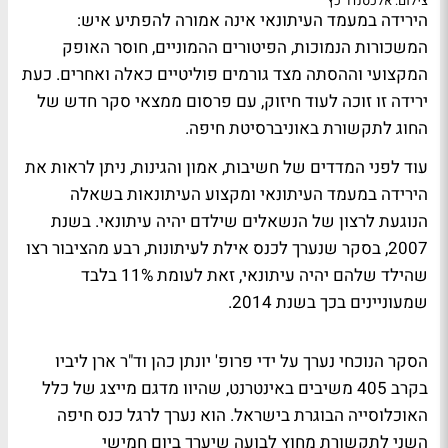
צילום: אלכסנדר כץ
הירידה במעמד העיתונאי אינה אמורה להפתיע איש:
המשכורות הנמוכות, הפיטורים ההמוניים, חוסר האופק
המקצועי וההסתה מצד גורמים פוליטיים כאלה ואחרים. כעת
ירידה זו זוכה לעוד חיזוק, עם פרסום ממצאי סקר חדש של
החוג לתקשורת ב
אוניברסיטת חיפה
.
עוד לפני המדדים של חשיבות, אמון והגינות, ניתן לראות את
הירידה במעמד העיתונאי ומקצוע העיתונאות בשאלה
הנוגעת לרצון של הנשאלים שילדם יהיה עיתונאי. בשנת
2007, בסקר שנערך לכנס אילת לעיתונות, רבע מהציבור רצו
שהילד שלהם יהיה עיתונאי, זאת לעומת 11% בלבד
שמעוניינים בכך בשנת 2014.
הסקר הנוכחי נערך על ידי פרופ'
יונתן כהן
וד"ר
ארן ליביו
בקרב 405 משיבים באינטרנט, שהיוו מדגם מייצג של כלל
האוכלוסייה הבוגרת בישראל. הוא נערך לרגל כנס חיפה
השני לתקשורת
מחוץ לבועה
שיערך ביום חמישי