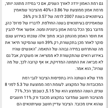
גם רמת האמון ירדה לאורך השנים, אם כי במידה מתונה יותר,
מרמת אמון ממוצעת של 3.86 ו-40% מהציבור שמאמין
בעיתונאים בשנת 2007 לרמה של 3.57 ורק 26%
שמאמינים בעיתונאים בשנה החולפת. לדבריו של פרופ' כהן,
מדובר בסך הכל ברמת אמון בינונית ומטה. אפשר אולי להבין
את חוסר האמון מהנתון הבא: מתוך אלה שנכחו באירוע שגם
סוקר לאחר מכן בתקשורת, רק 39% חשו שהסיקור תיאר את
מה שהתרחש במידה גבוהה של התאמה. "האנשים שהיו
באירוע רואים שהתקשורת לא ממציאה או משקרת, אבל גם
לא מביאה את התמונה המדויקת, או אף קרובה לכך, של מה
שהיה", הוא אמר.
מדד שלא השתנה היה בתפיסות הציבור לגבי רמת
המכובדות של המקצוע. לעומת רמה ממוצעת של 5.3 לפני 8
שנים, השנה הממוצע הוא של 5.15, כשבסך הכל, 71%
מהציבור חושב שמדובר במקצוע מכובד ורק 11% חושבים
שהוא אינו מכובד. הציבור עדיין חושב שעיתונאים הם