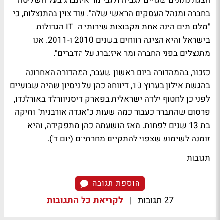
הצגת נתונים שגויים לגביה ולגבי מר איזנברג בעל השליטה
בחברה ומנהל העסקים הראשי שלה". עוד צוין בהתנצלות, כי
"מלם-תים הינה אחת מקבוצות שירותי ה- IT הגדולות
בישראל והיא הציגה רווחים בשנים 2010 ו-2011. אנו
מתנצלים בפני החברה ומר איזנברג על הדברים".
כזכור, בהמהדורה ביום ראשון שעבר, המהדורה האחרונה
בהגשת אילון בערוץ 10, דיווחה כהן על ניסיון שהיה שבועיים
לפני כן לחטוף ילדה ישראלית בפארק דיסניוורלד באורלנדו,
פרסום שהתברר כעבור כמה שעות כ"אגדה אורבנית" ותיקה
בת 13 שנים לפחות. מאז הושעתה כהן מתפקידה,
והיא
זומנה לשימוע שצפוי להתקיים מחרתיים
(יום ד').
תגובות
הוספת תגובה
27 תגובות
|
לקריאת כל התגובות