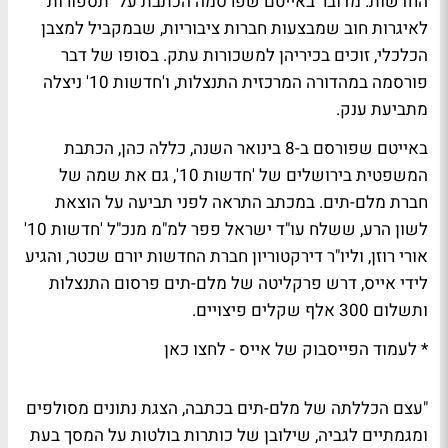
החדשות. מדובר באייטם שפרסמה הכתבת על "תספורות"
לאיגרות חוב שמבצעות חברות ציבוריות, שבמקביל למצבן
הכלכלי, זוכים בכיריהן למשכורות עתק. בסופו של דבר
פורסמה במהדורה המרכזית התנצלות, ו'חדשות 10' ניצלה
מתביעת ענק.
באייטם שפורסם ב-8 בינואר השנה, כללה כהן, הכתבת
המשפטית בירושלים של 'חדשות 10', גם את שמה של
חברת מלם-תים. במכתב התראה לפני תביעה על הוצאת
לשון הרע, ששלח עו"ד ישראל פפר למ"מ מנכ"ל 'חדשות 10'
אורי רוזן, וליו"ר דירקטוריון חברת החדשות יורם שכטר, והגיע
לידי אייס, דרש פרקליטה של מלם-תים פרסום התנצלות
ותשלום 300 אלף שקלים פיצויים.
* לעמוד הפייסבוק של אייס - לחצו כאן
"עצם הכללתה של מלם-תים בכתבה, הצגת נתונים מסולפים
ומגמתיים לגביה, שילובן של כותרות בולטות על המסך בעת