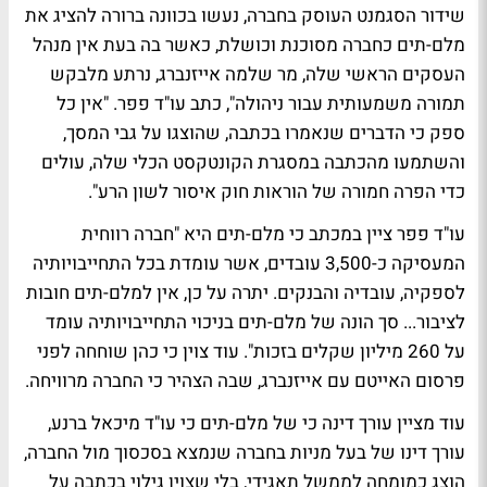
שידור הסגמנט העוסק בחברה, נעשו בכוונה ברורה להציג את
מלם-תים כחברה מסוכנת וכושלת, כאשר בה בעת אין מנהל
העסקים הראשי שלה, מר שלמה אייזנברג, נרתע מלבקש
תמורה משמעותית עבור ניהולה", כתב עו"ד פפר. "אין כל
ספק כי הדברים שנאמרו בכתבה, שהוצגו על גבי המסך,
והשתמעו מהכתבה במסגרת הקונטקסט הכלי שלה, עולים
כדי הפרה חמורה של הוראות חוק איסור לשון הרע".
עו"ד פפר ציין במכתב כי מלם-תים היא "חברה רווחית
המעסיקה כ-3,500 עובדים, אשר עומדת בכל התחייבויותיה
לספקיה, עובדיה והבנקים. יתרה על כן, אין למלם-תים חובות
לציבור... סך הונה של מלם-תים בניכוי התחייבויותיה עומד
על 260 מיליון שקלים בזכות". עוד צוין כי כהן שוחחה לפני
פרסום האייטם עם אייזנברג, שבה הצהיר כי החברה מרוויחה.
עוד מציין עורך דינה כי של מלם-תים כי עו"ד מיכאל ברנע,
עורך דינו של בעל מניות בחברה שנמצא בסכסוך מול החברה,
הוצג כמומחה לממשל תאגידי, בלי שצוין גילוי בכתבה על