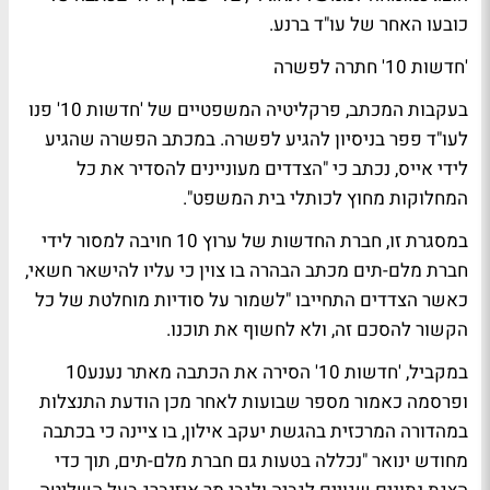
כובעו האחר של עו"ד ברנע.
'חדשות 10' חתרה לפשרה
בעקבות המכתב, פרקליטיה המשפטיים של 'חדשות 10' פנו
לעו"ד פפר בניסיון להגיע לפשרה. במכתב הפשרה שהגיע
לידי אייס, נכתב כי "הצדדים מעוניינים להסדיר את כל
המחלוקות מחוץ לכותלי בית המשפט".
במסגרת זו, חברת החדשות של ערוץ 10 חויבה למסור לידי
חברת מלם-תים מכתב הבהרה בו צוין כי עליו להישאר חשאי,
כאשר הצדדים התחייבו "לשמור על סודיות מוחלטת של כל
הקשור להסכם זה, ולא לחשוף את תוכנו.
במקביל, 'חדשות 10' הסירה את הכתבה מאתר נענע10
ופרסמה כאמור מספר שבועות לאחר מכן הודעת התנצלות
במהדורה המרכזית בהגשת יעקב אילון, בו ציינה כי בכתבה
מחודש ינואר "נכללה בטעות גם חברת מלם-תים, תוך כדי