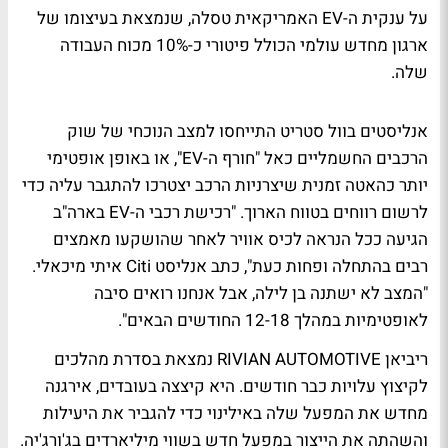
על ענקית ה-EV האמריקאית טסלה, שנמצאת בעיצומו של
ארגון מחדש עולמי הכולל פיטורי כ-10% מכוח העבודה
שלה.
אנליסטים בוול סטריט התייחסו למצב הנוכחי של שוק
הרכבים החשמליים כאל "חורף ה-EV", או באופן אופטימי
יותר כהאטה זמנית שיצרניות הרכב יצטרכו להתגבר עליה כדי
לרשום רווחים בטווח הארוך. "רכישת רכבי ה-EV בארה"ב
הגיעה ככל הנראה לכיס אוויר לאחר שהושקעו מאמצים
רבים בהתחלה ופחות כעת", כתב אנליסט Citi איתי מיכאלי.
"המצב לא ישתנה בן לילה, אבל אנחנו רואים סיבה
לאופטימיות במהלך 12-18 החודשים הבאים".
ריביאן RIVIAN AUTOMOTIVE נמצאת בסדרת מהלכים
לקיצוץ עלויות כבר חודשים. היא קיצצה בעובדים, אירגנה
מחדש את המפעל שלה באילינוי כדי להגביר את היעילות
והשהתה את הייצור במפעל חדש בשווי מיליארדים בג'ורג'יה.