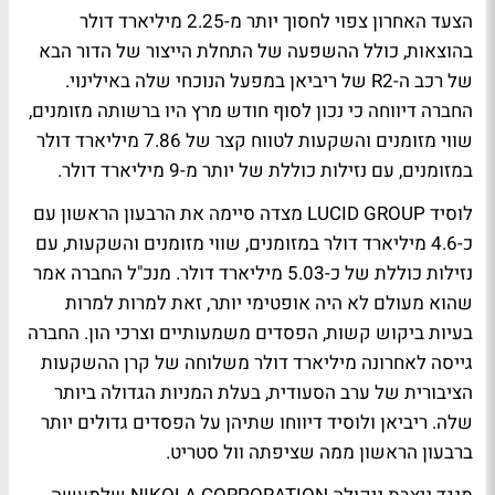
הצעד האחרון צפוי לחסוך יותר מ-2.25 מיליארד דולר
בהוצאות, כולל ההשפעה של התחלת הייצור של הדור הבא
של רכב ה-R2 של ריביאן במפעל הנוכחי שלה באילינוי.
החברה דיווחה כי נכון לסוף חודש מרץ היו ברשותה מזומנים,
שווי מזומנים והשקעות לטווח קצר של 7.86 מיליארד דולר
במזומנים, עם נזילות כוללת של יותר מ-9 מיליארד דולר.
לוסיד LUCID GROUP מצדה סיימה את הרבעון הראשון עם
כ-4.6 מיליארד דולר במזומנים, שווי מזומנים והשקעות, עם
נזילות כוללת של כ-5.03 מיליארד דולר. מנכ"ל החברה אמר
שהוא מעולם לא היה אופטימי יותר, זאת למרות למרות
בעיות ביקוש קשות, הפסדים משמעותיים וצרכי הון. החברה
גייסה לאחרונה מיליארד דולר משלוחה של קרן ההשקעות
הציבורית של ערב הסעודית, בעלת המניות הגדולה ביותר
שלה. ריביאן ולוסיד דיווחו שתיהן על הפסדים גדולים יותר
ברבעון הראשון ממה שציפתה וול סטריט.