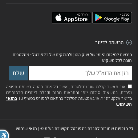
הרשמה לדיוור
הירשם לסיכום היומי של שוק ההון ולמבזקים של ביזפורטל - ניוזלטרים
חובה לכל משקיע
אני מאשר קבלת שני ניוזלטרים, אשר כל אחד מהווה רשימת תפוצה
נפרדת, בנושאים סיכום יומי והתראות חמות וקבלת דיוורים פרסומיים
בדואר אלקטרוני ו/ או באמצעות הסלולר בהתאם למפורט בסעיף 10
בתנאי
השימוש
כל הזכויות שמורות לחברת ביזפורטל תקשורת בע"מ ©
|
תנאי שימוש