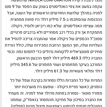
מנגד ניצבת ניקולה NIKOLA CORPORATION שלמעשה
עקפה במעט את צפי האנליסטים בשוק עם הפסד של 9 סנט
למניה במהלך שלושת החודשים הראשונים של השנה, אבל
ההכנסות שהסתכמו ב-7.5 מיליון דולר היו פחות ממחצית
ממה שציפו האנליסטים. שלא כמו ריביאן ולוסיד, ניקולה
מתמקדת אך ורק בכלי רכב מסחריים ולא ברכבים פרטיים.
סמנכ"ל הכספים של ניקולה אמר שהחברה צריכה להוזיל את
העלויות שלה, תוך המשך הרחבת המכירות שלה, כולל הורדת
מחירים פוטנציאלית ללקוחות גדולים כדי לתפוס נפח. נכסי
החברה כללו 469.3 מיליון דולר לסוף הרבעון הראשון,
המורכב בעיקר ממזומנים ושווי מזומנים של 345.6 מיליון
דולר ומלאי משאיות של 61.3 מיליון דולר.
המניות של כל החברות הללו נסחרות בקרבת שפל של כל
הזמנים, כאשר מניית ניקולה - שפעם היו מוערכות יותר
מפורד מוטור - נסחרת בפחות מדולר אחד למניה. זה מעמיד
את החברה בסיכון של מחיקה מהמסחר בנאסד"ק, שממנו
המנהלים מנסים להימנע באמצעות פיצול מניות (ספליט)