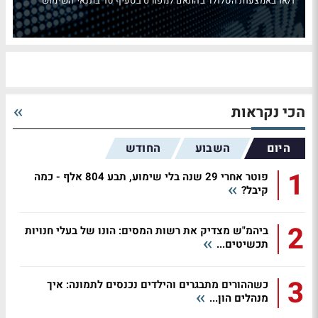
ו/או באמצעות הסלולר בהתאם למפורט בסעיף 10 בתנאי השימוש
הכי נקראות
היום
השבוע
החודש
1
פוטר אחרי 29 שנה בלי שימוע, תבע 804 אלף - כמה
קיבל?
2
ביהמ"ש מצדיק את רשות המסים: הונו של בעלי חנויות
תכשיטים...
3
כשההורים מתבגרים והילדים נכנסים לתמונה: איך
מנהלים הון...