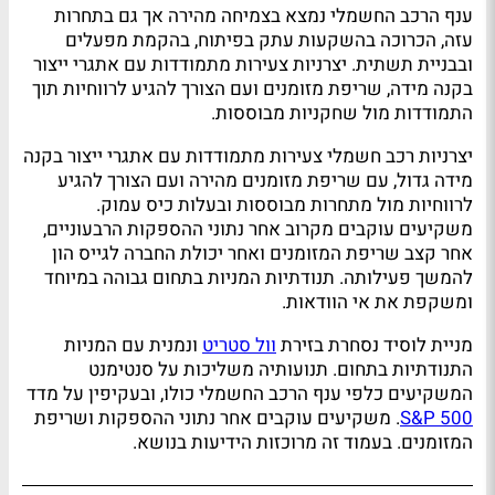
ענף הרכב החשמלי נמצא בצמיחה מהירה אך גם בתחרות
עזה, הכרוכה בהשקעות עתק בפיתוח, בהקמת מפעלים
ובבניית תשתית. יצרניות צעירות מתמודדות עם אתגרי ייצור
בקנה מידה, שריפת מזומנים ועם הצורך להגיע לרווחיות תוך
התמודדות מול שחקניות מבוססות.
יצרניות רכב חשמלי צעירות מתמודדות עם אתגרי ייצור בקנה
מידה גדול, עם שריפת מזומנים מהירה ועם הצורך להגיע
לרווחיות מול מתחרות מבוססות ובעלות כיס עמוק.
משקיעים עוקבים מקרוב אחר נתוני ההספקות הרבעוניים,
אחר קצב שריפת המזומנים ואחר יכולת החברה לגייס הון
להמשך פעילותה. תנודתיות המניות בתחום גבוהה במיוחד
ומשקפת את אי הוודאות.
מניית לוסיד נסחרת בזירת
וול סטריט
ונמנית עם המניות
התנודתיות בתחום. תנועותיה משליכות על סנטימנט
המשקיעים כלפי ענף הרכב החשמלי כולו, ובעקיפין על מדד
S&P 500
. משקיעים עוקבים אחר נתוני ההספקות ושריפת
המזומנים. בעמוד זה מרוכזות הידיעות בנושא.