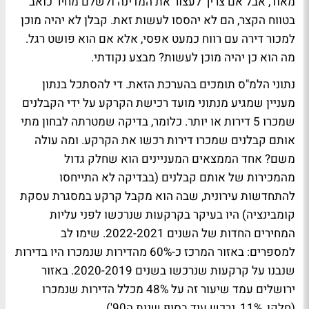
מאוד, אבל אם צריך לעצור את המדינה ולשלם מחיר כואב
בטווח הקצר, הם לא יהססו לעשות זאת. קבלן לא יהיה מוכן
למכור דירה עם רווח כמעט אפסי, אלא אם הוא פושט רגל.
מה הוא כן יהיה מוכן לעשות? מבצע נקודתי.
נתוני הלמ"ס תומכים בהערכת הזאת. די להסתכל בנתון
מעניין שמגיע מנתוני מועד רכישת הקרקע על ידי הקבלנים
שמכרו 5 דירות או יותר. כלומר, בדיקה שמטרתה לבחון מתי
אותם קבלנים שמכרו דירות רכשו את הקרקע. ומה עולה
משם? אחד הממצאים המעניינים הוא שחלק גדול
מהמכירות של אותם קבלנים (בבדיקה לא התייחסו
להתחדשות עירונית, שבה הוא מקבל קרקע במסגרת עסקת
קומבינציה) היו בעיקר בקרקעות שנרכשו לפני עליות
המחירים החדות של השנים 2022-2021. שימו לב
למספרים: באזור המרכז כ-60% מהדירות שנמכרו היו בדירות
שנבנו על קרקעות שנרכשו בשנים 2020-2019. באזור
ירושלים עמד שיעור זה על 48% מכלל הדירות שנמכרו
(חלקן, 11%, נרכש עוד בסוף שנות ה90').