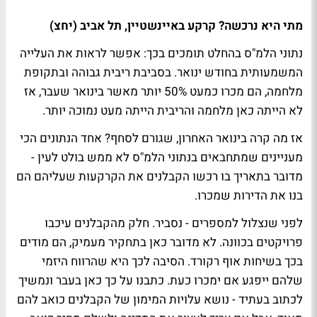
מתי היא נרכשה? קרקע באיינשטיין, תל אביב (יחצ)
נתוני הלמ"ס בהחלט תומכים בכך: אפשר לראות את העלייה
המשמעותית בחודש ינואר. בסביבת ריבית גבוהה ובתקופת
מלחמה, הם מכרו כמעט 50% יותר מאשר בינואר שעבר, אז
לא הייתה כאן מלחמה והריבית הייתה מעט נמוכה יותר.
אז מה קרה בינואר האחרון, שגורם לסחף? אחד הנתונים הכי
מעניינים שמתחבאים בנתוני הלמ"ס לא ממש בולט לעין -
מדובר בתאריך בו רכשו הקבלנים את הקרקעות שעליהם הם
בנו את הדירות שמכרו.
לפני שנצלול למספרים - נסביר. חלק מהקבלנים עיכבו
פרויקטים בכוונה. לא מדובר כאן בתחקיר מעמיק, הם מודים
בכך בשיחות אוף רקורד. הסיבה לכך היא שהרווח היזמי
שלהם ייפגע אם ימכרו כעת. כתבנו על כך כאן בעבר ונמשיך
לכתוב בעתיד - נושא עלויות המימון של הקבלנים כואב להם