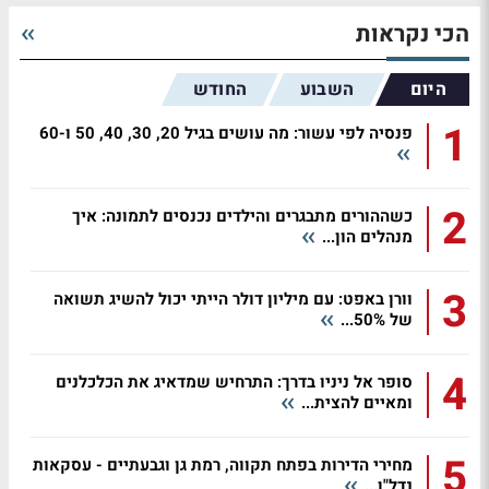
הכי נקראות
היום
השבוע
החודש
1
פנסיה לפי עשור: מה עושים בגיל 20, 30, 40, 50 ו-60
2
כשההורים מתבגרים והילדים נכנסים לתמונה: איך
מנהלים הון...
3
וורן באפט: עם מיליון דולר הייתי יכול להשיג תשואה
של 50%...
4
סופר אל ניניו בדרך: התרחיש שמדאיג את הכלכלנים
ומאיים להצית...
5
מחירי הדירות בפתח תקווה, רמת גן וגבעתיים - עסקאות
נדל"ן...