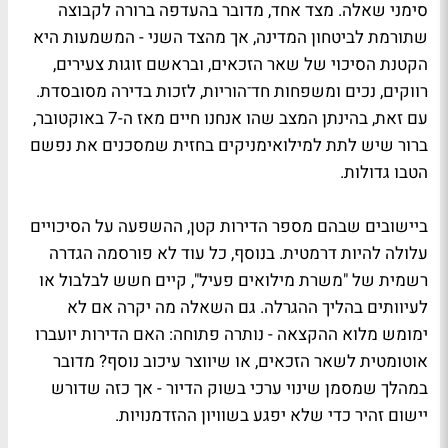
סימני שאלה. מצד אחד, מדובר בהעדפה ברורה לקבוצה
שתורמת לביטחון המדינה, אך מהצד השני - המשמעות היא
הקטנת הסיכוי של שאר הזכאים, ובראשם זוגות צעירים,
רווקים, נכים ומשפחות חד־הוריות, לזכות בדירה מסובסדת.
עם זאת, בהינתן המצב שהו אנחנו חיים מאז ה-7 באוקטובר,
ברור שיש לתת למילואימניקים בחזית שמסכנים את נפשם
הטבו גדולות.
ביישובים שבהם מספר הדירות קטן, ההשפעה על הסיכויים
עלולה להיות דרמטית. בנוסף, כל עוד לא פורסמה הגדרה
רשמית של "משרת מילואים פעיל", קיים חשש לבלבול או
לעיוותים בהליך ההגרלה. גם השאלה מה יקרה אם לא
ימומש מלוא ההקצאה - נותרה פתוחה: האם הדירות יועברו
אוטומטית לשאר הזכאים, או שיווצר עיכוב נוסף? מדובר
במהלך שמסמן שינוי ערכי בשוק הדיור - אך כזה שדורש
יישום זהיר כדי שלא יפגע בשוויון ההזדמנויות.