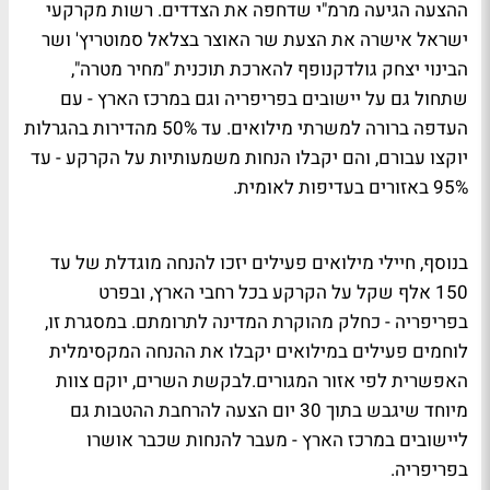
ההצעה הגיעה מרמ"י שדחפה את הצדדים. רשות מקרקעי
ישראל אישרה את הצעת שר האוצר בצלאל סמוטריץ' ושר
הבינוי יצחק גולדקנופף להארכת תוכנית "מחיר מטרה",
שתחול גם על יישובים בפריפריה וגם במרכז הארץ - עם
העדפה ברורה למשרתי מילואים. עד 50% מהדירות בהגרלות
יוקצו עבורם, והם יקבלו הנחות משמעותיות על הקרקע - עד
95% באזורים בעדיפות לאומית.
בנוסף, חיילי מילואים פעילים יזכו להנחה מוגדלת של עד
150 אלף שקל על הקרקע בכל רחבי הארץ, ובפרט
בפריפריה - כחלק מהוקרת המדינה לתרומתם. במסגרת זו,
לוחמים פעילים במילואים יקבלו את ההנחה המקסימלית
האפשרית לפי אזור המגורים.לבקשת השרים, יוקם צוות
מיוחד שיגבש בתוך 30 יום הצעה להרחבת ההטבות גם
ליישובים במרכז הארץ - מעבר להנחות שכבר אושרו
בפריפריה.