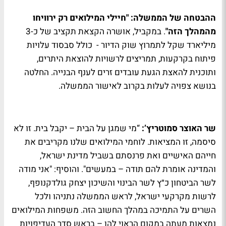
ההבטחה של הממשלה: "חיילי המילואים רק ירוויחו
מהמהלך הזה"
. במקביל, אושרה הקצאת תקציב של כ-3
מיליארד שקל לתמרוץ שוק הדיור - כולל סבסוד עלויות
פיתוח בקרקעות, תמריצים לרשויות להוצאת היתרים,
ותוכנית להאצת הגעת עובדים זרים לענף הבנייה. החלטה
בנושא צפויה לעלות בקרוב לאישור הממשלה.
שר האוצר סמוטריץ’:
“מי שמגן על הבית – יקבל בית. זו לא
סיסמה, זו המציאות. לוחמי המילואים שלנו מקריבים את
חייהם האישיים ואת פרנסתם בשביל מדינת ישראל,
והמדינה אומרת להם תודה – במעשים". והוסיף: "אני מודה
לשר הביטחון כ״ץ לשר הבינוי והשיכון יצחק גולדקנופף,
לרשות מקרקעי ישראל, לראש הממשלה נתניהו ולכל
השרים על התמיכה במהלך החשוב הזה. משפחות המילואים
נמצאות מעתה במקום הראוי להן – בראש סדר העדיפויות