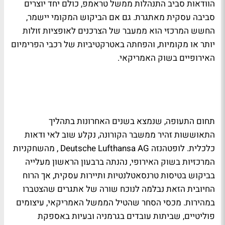
הוודאות סביב התנהלות ממשל טראמפ, כולם יחד יוצרים
סביבה עסקית מאתגרת. גם אם הביקוש המקומי יישמר,
החשש המרכזי הוא ממעבר של הצרכנים לאופציות זולות
יותר או מקומיות, והפחתה באטרקטיביות של רכבי הפרימיום
האירופיים בשוק האמריקאי.
תחום התעופה, שנמצא בשנים האחרונות בתהליך
התאוששות זהיר ממשבר הקורונה, נקלע שוב לאי ודאות
כלכלית. לופטהנזה
Deutsche Lufthansa AG
, מהשחקניות
המרכזיות בשוק האירופי, נהנתה ברבעון הראשון מעלייה
בביקוש בטיסות טרנסאטלנטיות ותיירות עסקית, אך הרוח
החיובית הזאת נבלמה לנוכח שורה של אתגרים שהצטברו
במהירות. מכסי הסחר שהטיל הממשל האמריקאי, עיצומים
פוליטיים, שביתות עובדים בגרמניה ובעיות באספקת