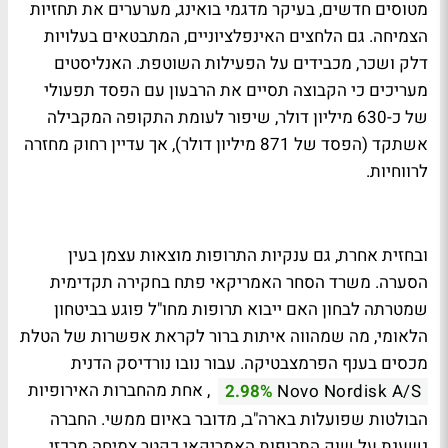
מטוסים חדשים, בעיקר מדגמי בואינג, מערערים את תחזיות
הצמיחה. גם הלחצים האינפלציוניים, המתבטאים בעלויות
דלק ושכר, מכבידים על הפעילות השוטפת. האנליסטים
מעריכים כי הקבוצה תסיים את הרבעון עם הפסד תפעולי
של כ-630 מיליון דולר, שיפור לעומת התקופה המקבילה
אשתקד (הפסד של 871 מיליון דולר), אך עדיין רחוק מחזרה
לרווחיות.
ובחזית אחרת, גם ענקיות התרופות מוצאות עצמן בעין
הסערה. משרד הסחר האמריקאי פתח בחקירה תקדימית
שמטרתה לבחון האם ייבוא תרופות מחו"ל פוגע בביטחון
הלאומי, מה שמהווה איתות ברור לקראת אפשרות של הטלת
מכסים בענף הפרמצבטיקה. עבור נובו נורדיסק הדנית
, אחת מהחברות האירופיות
2.98%
Novo Nordisk A/S
הבולטות שפועלות בארה"ב, מדובר באיום ממשי. החברה
נשענת על שוק התרופות האמריקאי כקטר צמיחה מרכזי,