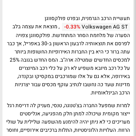
תעשיית הרכב הגרמנית, ובפרט פולקסווגן
, מוצאת את עצמה בלב
-0.33%
Volkswagen AG ST
הסערה של מלחמת הסחר המתחדשת. פולקסווגן צפויה
לפרסם את תוצאותיה לרבעון הראשון ב-30 באפריל, אך כבר
עתה ברור כי היא בין החברות האירופיות החשופות ביותר
למכסים החדשים שמטילה ארה"ב. המס החדש בגובה 25%
על כל רכב מיובא משפיע לא רק על כלי רכב המיוצרים
באירופה, אלא גם על אלו שמורכבים במקסיקו ובקנדה,
מדינות שעד כה נחשבו לנתיב עוקף מכסים עבור יצרניות
הרכב הבינלאומיות.
למרות שמפעל החברה בצ'טנוגה, טנסי, מעניק לה דריסת רגל
ייצור מקומית שיכולה למתן חלק מהפגיעה, אנליסטים
מעריכים כי לא ניתן יהיה להימנע מהשפעה שלילית על שולי
הרווח. העלויות הלוגיסטיות, התלות ברכיבים אירופיים, וחוסר