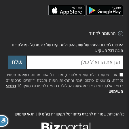
הרשמה לדיוור
הירשם לסיכום היומי של שוק ההון ולמבזקים של ביזפורטל - ניוזלטרים
חובה לכל משקיע
אני מאשר קבלת שני ניוזלטרים, אשר כל אחד מהווה רשימת תפוצה
נפרדת, בנושאים סיכום יומי והתראות חמות וקבלת דיוורים פרסומיים
בדואר אלקטרוני ו/ או באמצעות הסלולר בהתאם למפורט בסעיף 10
בתנאי
השימוש
כל הזכויות שמורות לחברת ביזפורטל תקשורת בע"מ ©
|
תנאי שימוש