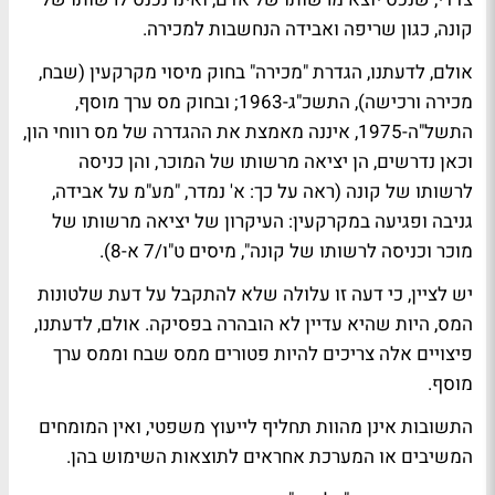
קונה, כגון שריפה ואבידה הנחשבות למכירה.
אולם, לדעתנו, הגדרת "מכירה" בחוק מיסוי מקרקעין (שבח,
מכירה ורכישה), התשכ"ג-1963; ובחוק מס ערך מוסף,
התשל"ה-1975, איננה מאמצת את ההגדרה של מס רווחי הון,
וכאן נדרשים, הן יציאה מרשותו של המוכר, והן כניסה
לרשותו של קונה (ראה על כך: א' נמדר, "מע"מ על אבידה,
גניבה ופגיעה במקרקעין: העיקרון של יציאה מרשותו של
מוכר וכניסה לרשותו של קונה", מיסים ט"ו/7 א-8).
יש לציין, כי דעה זו עלולה שלא להתקבל על דעת שלטונות
המס, היות שהיא עדיין לא הובהרה בפסיקה. אולם, לדעתנו,
פיצויים אלה צריכים להיות פטורים ממס שבח וממס ערך
מוסף.
התשובות אינן מהוות תחליף לייעוץ משפטי, ואין המומחים
המשיבים או המערכת אחראים לתוצאות השימוש בהן.