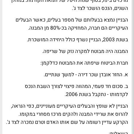
מרכזים ביפו, בסוף שנות ה-70 של המאה הקודמת. במהלך
השנים, הנכס הושכר לצד ג'.
הבניין נמצא בבעלותם של מספר בעלים, כאשר הבעלים
העיקריים הם חברה, המחזיקה בכ-80% מן המבנה.
בשנת 2003, הבניין נשרף כולל היחידה המושכרת.
המבנה היה מבוטח למקרה נזק של שריפה.
חברת הביטוח שיפתה את המבוטח כדלקמן:
א. החזר אובדן שכר דירה - למשך שנתיים.
ב. סכום חד פעמי, המהווה פיצוי לצורך השבת הנכס
לקדמותו - נתקבל בשנת 2006.
הבניין לא שופץ והבעלים העיקריים מעוניינים, כפי הנראה,
להרוס את שרידי המבנה ולהקים מרכז מסחרי במקומו.
הקרקע עדיין רשומה על שם אותו האדם וטרם נמכרה לצד ג'.
השאלות: