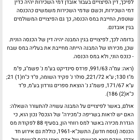
לפיכך, דין הפיצויים בעבור אובדן דמי השכירות יהיה כדין
דמי השכירות, וכשם שדמי השכירות משמשים כהכנסה
שוטפת, החייבת במס הכנסה, כך גם הפיצויים המשולמים
בגין אובדנם.
בדומה לכך, לפיצויים בגין המבנה יהיה דין של הכנסה הונית.
שכן, מכירתו של המבנה הייתה מחייבת את בעליה במס שבח
- כנכס הוני, ולא במס הכנסה.
(ראה: עמ"ה 991/63, פרדס סינדיקט בע"מ נ' פשמ"ג, פ"מ
מ"ז 130; ע"א 221/72, סולר נ' פקיד השומה, פ"ד כ"ח(1) 21;
ע"א 171/67, פשמ"ג נ' הוצאת ספרים גורדון בע"מ, פ"ד
כ"א(2) 186).
אולם, באשר לפיצויים על המבנה עשויה להתעורר השאלה:
האם יש לראות בשריפה כ"מכירה" של הנכס? נכון הוא, כי
הגדרת מכירה באשר למס רווחי הון, בסעיף 88 לפקודת מס
הכנסה (נוסח חדש), התשכ"א-1961, כוללת גם אירוע חד
צדדי, שנכס יוצא מרשותו של אדם, ואינו נכנס לרשותו של