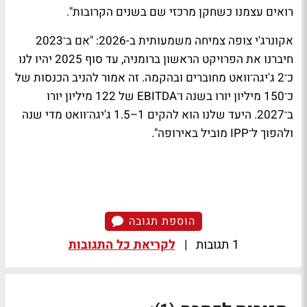
רואים עצמנו כשחקן מרכזי שם בשנים הקרובות".
אקונרג'י צופה צמיחה משמעותית ב-2026: "אם ב־2023
חיברנו את הפרויקט הראשון ברומניה, עד סוף 2025 יהיו לנו
כ־2 ג'יגה־וואט מחוברים ובהקמה. זה אמור להניב הכנסות של
כ־150 מיליון יורו בשנה ו־
EBITDA
של 122 מיליון יורו
ב־2027. היעד שלנו הוא להקים 1–1.5 ג'יגה־וואט מדי שנה
ולהפוך ל־
IPP
מוביל באירופה".
הוספת תגובה
1 תגובות
|
לקריאת כל התגובות