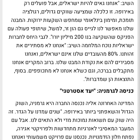
השיב: "אנחנו גאים להיות ישראלים, אבל פועלים רק
באירופה. זו כלכלה שמציעה שווקים גדולים, רגולציה
תומכת, ומימון בינלאומי שמחפש השקעות ירוקות. המבנה
שלנו מאפשר לנו לגייס גם הון זר, למשל, שיתופי פעולה עם
הפניקס שהשקיעה בנו 200 מיליון יורו".
לגבי היחס לחברות
ישראליות נוכח המלחמה השיב:
"אנחנו לא מסתירים את
זהותנו. 80% מהעובדים שלנו אינם ישראלים, ואנחנו
מסבירים להם את נקודת המבט שלנו. ברוב המקרים אנחנו
מתקבלים בברכה, וגם כשלא אנחנו לא מתכופפים. בסוף,
התוצאות הן שמדברות".
כניסה לגרמניה: "יעד אסטרטגי"
המדינה האחרונה אליה נכנסה החברה היא גרמניה, השוק
הגדול והשאפתני ביותר באירופה. "שנים עמדנו על הגדר. זה
היה שוק עם תשואות נמוכות מדי ולא התאים לנו. אבל עם
המעבר המאסיבי לאנרגיות מתחדשות ולפרויקטי אגירה,
נפתח חלון הזדמנויות. נכנסנו עם פרויקט משמעותי ואנחנו