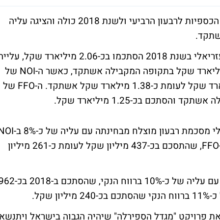
עזריאלי קבוצה פרסמה הבוקר את תוצאותיה הכספיות לרבעון הרביעי ולשנת 2018 כולה והציגה עליה
שתקד.
על פי דו"חות החברה, הכנסותיה של קבוצת עזריאלי בשנת 2018 הסתכמו בכ-2.06 מיליארד שקל, עלי
של כ-10% בהשוואה להכנסות של כ-1.86 מיליארד שקל בתקופה המקבילה אשתקד, כאשר ה-NOI של
הקבוצה גדל בכ-10% והסתכם בכ-1.52 מיליארד שקל לעומת כ-1.38 מילארד שקל אשתקד. ה-FFO של
ברמת הרבעון התמונה לא שונה, כאשר עזריאלי מסכמת רבעון מוצלח מבחינתה עם עליה של
שהסתכם בכ-388 מיליון שקל, ושל כ-67% ב-FFO, שהתסכם בכ-437 מיליון שקל לעומת כ-261 מיליון
בשורה התחתונה, עזריאלי מסכמת את השנה עם עליה של כ-10% ברווח הנקי, שהסתכם ב-2018
שקל.
ת פרויקט "מגדל הספירלה" שיהיה הגבוה בישראל ויתנשא