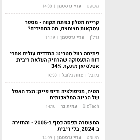
משפט
עוזי גרסטמן
14:38
|
|
קריית מטלון בפתח תקווה - מספר
עסקאות מצומצם, מה המחירים?
נדל"ן
עוזי גרסטמן
14:19
|
|
פתיחה בוול סטריט: המדדים עולים אחרי
דוח התעסוקה שהרחיק העלאת ריבית;
אטלסיאן מזנקת 34%
גלובל
צוות גלובל
16:50
|
|
הטיה, מניפולציה ודיפ פייק: הצד האפל
של הבינה המלאכותית
BizTech
עמית בר
14:10
|
|
המשטרה תפסה כסף ב-2005 - והחזירה
ב-2024, בלי ריבית
משפט
עוזי גרסטמן
14:09
|
|