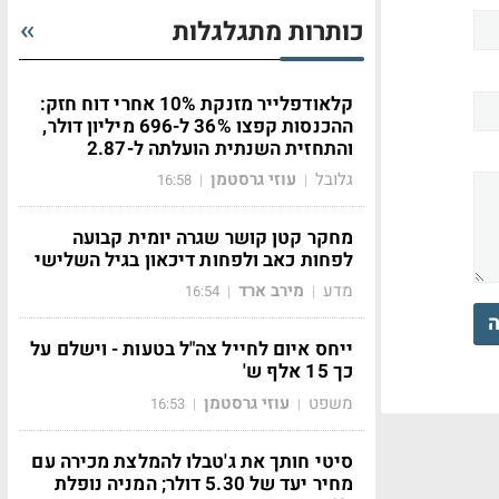
כותרות מתגלגלות
קלאודפלייר מזנקת 10% אחרי דוח חזק:
ההכנסות קפצו 36% ל-696 מיליון דולר,
והתחזית השנתית הועלתה ל-2.87
גלובל
עוזי גרסטמן
16:58
|
|
מחקר קטן קושר שגרה יומית קבועה
לפחות כאב ולפחות דיכאון בגיל השלישי
מדע
מירב ארד
16:54
|
|
ה
ייחס איום לחייל צה"ל בטעות - וישלם על
כך 15 אלף ש'
משפט
עוזי גרסטמן
16:53
|
|
סיטי חותך את ג'טבלו להמלצת מכירה עם
מחיר יעד של 5.30 דולר; המניה נופלת