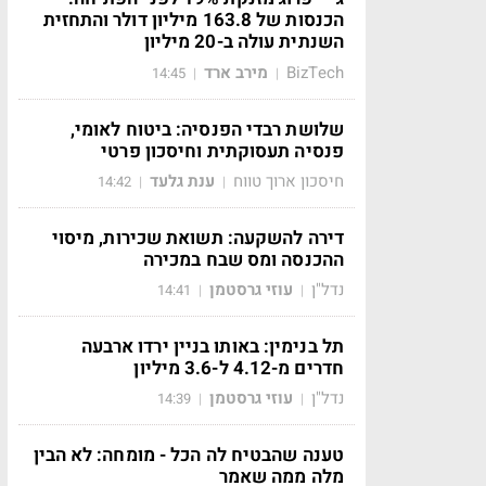
הכנסות של 163.8 מיליון דולר והתחזית
השנתית עולה ב-20 מיליון
BizTech
מירב ארד
14:45
|
|
שלושת רבדי הפנסיה: ביטוח לאומי,
פנסיה תעסוקתית וחיסכון פרטי
חיסכון ארוך טווח
ענת גלעד
14:42
|
|
דירה להשקעה: תשואת שכירות, מיסוי
ההכנסה ומס שבח במכירה
נדל"ן
עוזי גרסטמן
14:41
|
|
תל בנימין: באותו בניין ירדו ארבעה
חדרים מ-4.12 ל-3.6 מיליון
נדל"ן
עוזי גרסטמן
14:39
|
|
טענה שהבטיח לה הכל - מומחה: לא הבין
מלה ממה שאמר