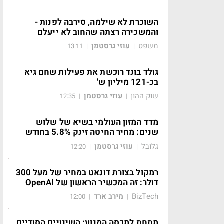
השוכרת לא שילמה, סירבה לפנות -
והמשכירה רצתה שהחוב לא ייעלם
משפט
עוזי גרסטמן
13:11
|
|
גולד בונד רוכשת את פעילות שחם גיא
בכ-121 מיליון ש'
שוק ההון
עוזי גרסטמן
12:35
|
|
מדד המזון העולמי בשיא של שלוש
שנים: מחיר החיטה זינק 5.8% בחודש
גלובל
עוזי גרסטמן
12:20
|
|
רמקול בצורת דונאט במחיר של מעל 300
דולר: זה המכשיר הראשון של OpenAI
BizTech
מירב ארד
12:00
|
|
מתחת למכסה המנוע: השינויים הסודיים