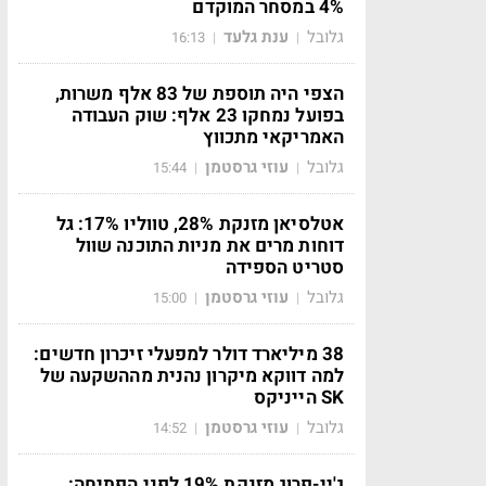
4% במסחר המוקדם
גלובל
ענת גלעד
16:13
|
|
הצפי היה תוספת של 83 אלף משרות,
בפועל נמחקו 23 אלף: שוק העבודה
האמריקאי מתכווץ
גלובל
עוזי גרסטמן
15:44
|
|
אטלסיאן מזנקת 28%, טווליו 17%: גל
דוחות מרים את מניות התוכנה שוול
סטריט הספידה
גלובל
עוזי גרסטמן
15:00
|
|
38 מיליארד דולר למפעלי זיכרון חדשים:
למה דווקא מיקרון נהנית מההשקעה של
SK הייניקס
גלובל
עוזי גרסטמן
14:52
|
|
ג'יי-פרוג מזנקת 19% לפני הפתיחה: