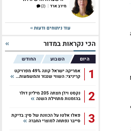
|
מירב ארד
(2)
עוד ניתוחים ודעות
יה
הכי נקראות במדור
היום
השבוע
החודש
1
אמריקה ישראל קונה 49% מפרויקט
קריניצי: השווי שנגזר והמשמעות...
 כ-8% ב-NOI
2
נקסט ויז'ן חצתה 205 מיליון דולר
בהזמנות מתחילת השנה
 בכ-962
3
פאלו אלטו על הכוונת של סין: בדיקת
סייבר נפתחה למוצרי החברה