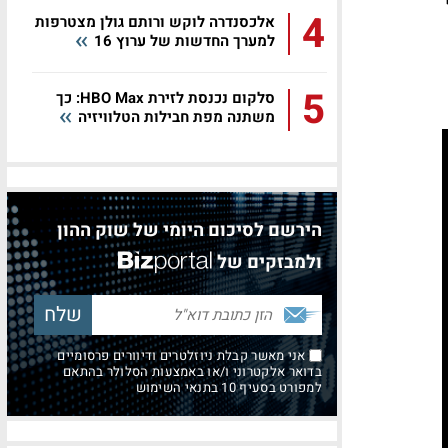
4
אלכסנדרה לוקש ורותם גולן מצטרפות
למערך החדשות של ערוץ 16
5
סלקום נכנסת לזירת HBO Max: כך
משתנה מפת חבילות הטלוויזיה
הירשם לסיכום היומי של שוק ההון
ולמבזקים של
אני מאשר קבלת ניוזלטרים ודיוורים פרסומיים
בדואר אלקטרוני ו/או באמצעות הסלולר בהתאם
למפורט בסעיף 10 בתנאי השימוש