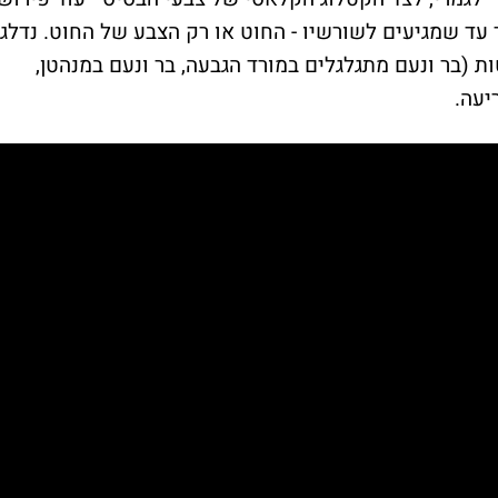
ד שמגיעים לשורשיו - החוט או רק הצבע של החוט. נדלג
 (בר ונעם מתגלגלים במורד הגבעה, בר ונעם במנהטן,