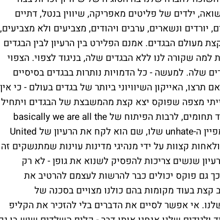
שואה, ילדים של פליטים מאפריקה, שיווין בנטל, דתיים
, יורדים ונשארים, ערבים ויהודים, מצביעים ולא מצביעים,
צת מעולם הבגדים. אמנם הפלירט בין הרעיון לבין הבגדים
למה שקורה לנו ללא הבגדים שלה, בניגוד לצפוי. הצפוי
ים שלה. למעשה - כל הדמויות נותרות בבגדים בסיסיים
תרצו, האייקון השיוויוני ביותר של בגדים בעולם - כי אין
הייתי מצפה שפוקס יצא קצת מהמשבצת של הבגדים ויתחיל
להוביל את אג'נדת ה- basic is beautiful בעוד תחומים, לרבות הפיתוח של basically we are all the
same בדומה למה שבנטון עשה בזמנו עם קמפיין ה-unhate שלו, שם הוא לקח את הרעיון של United
 ולאחות קצוות על ידי מנהיגי מדינות עוינות שמתנשקים זה
יון שנשים צריכות להפסיק לשנוא את גופן - לא רק
ך גם פוקס יכולים כבר להרשות לעצמם להרטיב את
ב קצת בעוד מקומות בהם כולנו מצויים בסכנה של
נו. אי אפשר לסיים את הדברים בלי להזכיר את הקליפ
ולגידים שלנו אנחנו אותו דבר - קליפ השלדים שיש בו גם