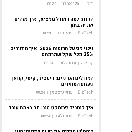
נדל"ן
צלי אהרון
00:30
|
|
הזיות: למה המודל ממציא, ואיך מזהים
את זה בזמן
BizTech
עמית בר
00:28
|
|
זיכוי מס על תרומות 2026: איך מחזירים
35% מכל שקל שתרמתם
קריירה
ענת גלעד
00:24
|
|
המודלים הסיניים: דיפסיק, קימי, קוואן
וזעזוע המחירים
BizTech
עוזי גרסטמן
00:24
|
|
איך כותבים פרומפט טוב: מה באמת עובד
BizTech
ענת גלעד
00:24
|
|
ביהמ"ש מצדיק את רשות המסים: הונו