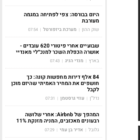
היום בבורסה: צפי לפתיחה במגמה
מעורבת
שוק ההון
מערכת ביזפורטל
07:54
|
|
שבועיים אחרי פיטורי 620 עובדים -
אושרה הכפלת השכר למנכ״לי מאנדיי
בארץ
מנדי הניג
07:43
|
|
84 אלף דירות מחפשות קונה: כך
חושפים את המחיר האמיתי שהיזם מוכן
לקבל
נדל"ן
עוזי גרסטמן
07:31
|
|
המהפך של Airbnb: אחרי שלושה
רבעונים מאכזבים, המניה מזנקת 11%
גלובל
אדיר בן עמי
07:29
|
|