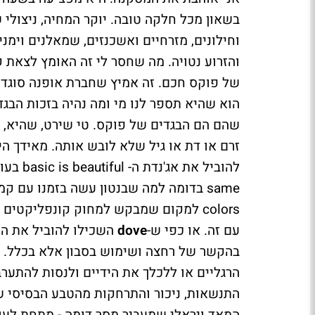
בשאון מכל חלקה טובה. יוקר המחיה, ניצולי 
וחילונים, מזרחיים ואשכנזים, שמאלנים וימנים
והזרוע נטויה. מה שחסר לי זה האומץ לצאת ק
של פוקס חכם. זה אמיץ שחברת אופנה סוגדת 
הוא שהיא תספר לנו מי ומה נהיה בזכות הבגד
שהם הם הבגדים של פוקס. טי שירט, שהיא, אם 
זרם או דת או גיל שלא לובש אותה. מאידך 
colors למקום שמבקש למחוק קונפליקטים
עם זה. או כפי ש-
dove
השכילו להוביל את הרע
בהקשר של רחצה ושימוש בסבון אלא בכלל. כ
הרגליים או ללכלך את הידיים ולנסות להתער
התנשאות, ניכור והתרחקות מהטבע הבסיסי של
המאד ויראלי שמעביר מסר דומה - מתחת לעוד 