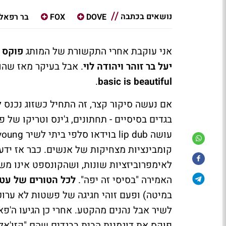
נושאים בכתבה
DOVE
FOX
בר רפאלי
אני עוקבת אחרי התקשורת של המותג
פוקס
מ
יעל בר זוהר ויהודה לוי
. אבל בעיקר מאז שהוא
.
basic is beautiful
אם נעשה סיקור קצר, זה התחיל כשזוג נכנס
בגדים בסיסיים - תחתונים, ג'ינס וטריקו של פ
קומבינציות מצחיקות של אנשים. כבר אז ידע
לאימפרוביזציות שונות, ושהקונספט אינו מ
האמירה "בסיסי זה יפה".
לכל הטורים של עטר
במיטה) ופעם זוהי חגיגה של פשטות לא ערוכ
לשיר אבל נהנים מהקטע. אחרי כן הגיעו ה'פא
פוקס את דוגמנית הבית בבגדים שהם "קזו'אל"