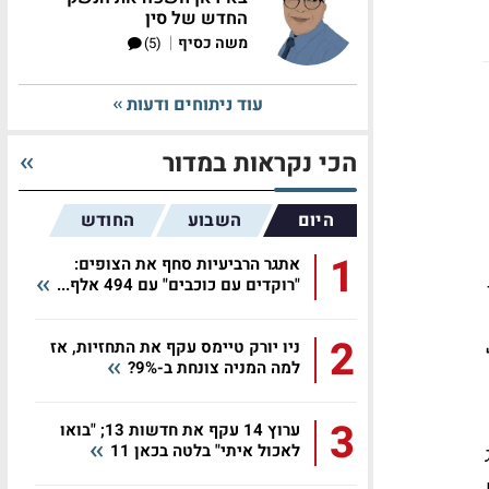
החדש של סין
|
משה כסיף
(5)
עוד ניתוחים ודעות
הכי נקראות במדור
היום
השבוע
החודש
1
אתגר הרביעיות סחף את הצופים:
"רוקדים עם כוכבים" עם 494 אלף...
2
ניו יורק טיימס עקף את התחזיות, אז
למה המניה צונחת ב-9%?
3
ערוץ 14 עקף את חדשות 13; "בואו
לאכול איתי" בלטה בכאן 11