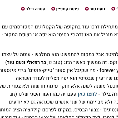
נועם טור
ניתוח קמפיין
עטרה בילר
תחילת דרכו עוד בתקופה של הקטלוגים המפורסמים עם
 מוביל את האג'נדה כי בסיסי הוא יפה או בשפת המקור -
 למיטה אבל במקום להתפשט הוא מתלבש - עוטה על עצמו
וקס. זה ממשיך כאשר הזוג (טוב נו,
בר רפאלי ונעם טור
)
עושה lip dub בוידאו סלפי ביתי לשיר forever young - מה שקיבל אין ספור "טייק-אופים" בידי אינספור
נו שהרעיון שבסיסי הוא יפה מצליח לעודד השראה
שוכפל משנה לשנה אלא חוקר פינות חדשות ולא צפויות של
ה בילר -
לחצו כאן
פעם זה כמו העור השני שלנו (זוג
ה ולא מבויימת של שני אנשים שכנראה גם לא יודעים
נטונים' - צבעי הבסיס. במקום לפרסם קולקציה הציג המותג
 לגמרי, לצד הקטלוג הקלאסי של צבעי הבסיס - עוד פירוש