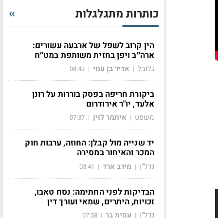
כותרות מתגלגלות
הין קרוב לשפל של ארבעה עשורים:
ארה״ב ויפן בחזית משותפת במט״ח
גלובל
אדיר בן עמי
08:49
|
|
ביקורת חריפה בפסק בוררות על רונן
אלעד, יו"ר אירודרום
משפט
איתמר לוין
07:37
|
|
יד שנייה מול קבלן: החוזה, ערבות חוק
המכר והאיחור במסירה
נדל"ן
מירב ארד
03:41
|
|
הבדיקות לפני החתימה: נסח טאבו,
זכויות, היתרים, שמאי ועורך דין
נדל"ן
עמית בר
07:58
|
|