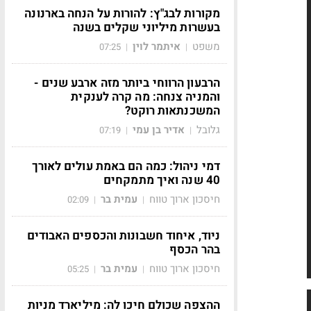
מקורות לבג"ץ: להורות על הנחה בארנונה
בעשרות מיליוני שקלים בשנה
משפט
איתמר לוין
07:25
|
|
הרבעון הרווחי ביותר מזה ארבע שנים -
והמניה צנחה: מה קרה לענקית
המשכנתאות רוקט?
גלובל
אדיר בן עמי
07:19
|
|
דמי ניהול: כמה הם באמת עולים לאורך
40 שנה ואיך מתמקחים
חיסכון ארוך טווח
עמית בר
02:09
|
|
ניוד, איחוד חשבונות והכספים האבודים
בהר הכסף
חיסכון ארוך טווח
עמית בר
05:25
|
|
ההצפה שכולם חיכו לה: מיליארד מניות