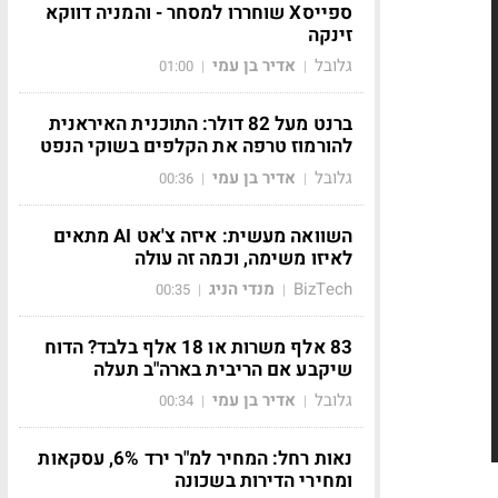
ספייסX שוחררו למסחר - והמניה דווקא
זינקה
גלובל
אדיר בן עמי
01:00
|
|
ברנט מעל 82 דולר: התוכנית האיראנית
להורמוז טרפה את הקלפים בשוקי הנפט
גלובל
אדיר בן עמי
00:36
|
|
השוואה מעשית: איזה צ'אט AI מתאים
לאיזו משימה, וכמה זה עולה
BizTech
מנדי הניג
00:35
|
|
83 אלף משרות או 18 אלף בלבד? הדוח
שיקבע אם הריבית בארה"ב תעלה
גלובל
אדיר בן עמי
00:34
|
|
נאות רחל: המחיר למ"ר ירד 6%, עסקאות
ומחירי הדירות בשכונה