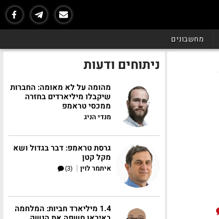
מחשבונים
ניתוחים ודעות
מהומה על לא מאומה: החברות
שיקבלו מיליארדים בחזרה
ממכסי טראמפ
מנדי הניג
גרסת טראמפ: דבר בגדול ושא
מקל קטן
|
איתמר לוין
(3)
1.4 מיליארד חביות: המלחמה
באיראן חשפה את הנשק