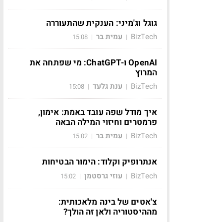
גוגל וג'מיני: הענקית שהתעוררה
BizTech
עמית בר
15:08
|
|
OpenAI ו-ChatGPT: מי שפתחה את
המרוץ
BizTech
ענת גלעד
15:08
|
|
איך מודל שפה עובד באמת: אימון,
פרמטרים וחיזוי המילה הבאה
BizTech
עמית בר
15:02
|
|
אנתרופיק וקלוד: הימור הבטיחות
BizTech
עוזי גרסטמן
15:02
|
|
צ'אטים של בינה מלאכותית:
מההיסטוריה ולאן זה הולך?