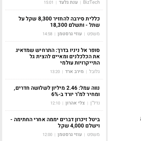
BizTech
ענת גלעד
15:01
|
|
כללית סירבה להחזיר 8,300 שקל על
שתל - ותשלם 18,300
משפט
עוזי גרסטמן
14:58
|
|
סופר אל ניניו בדרך: התרחיש שמדאיג
את הכלכלנים ומאיים להצית גל
התייקרויות עולמי
גלובל
מירב ארד
13:20
|
|
נווה עמל: 2.46 מיליון לשלושה חדרים,
ומחיר למ"ר יורד ב-6%
נדל"ן
צלי אהרון
12:10
|
|
ביטל זיכרון דברים יממה אחרי החתימה -
וישלם 4,000 שקל
משפט
עוזי גרסטמן
12:00
|
|