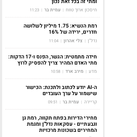
ומתי זה בכל זאת נכון
חיסכון ארוך טווח
עמית בר
11:23
|
|
רמת הנשיא: 1.75 מיליון לשלושה
חדרים, ירידה של 16%
נדל"ן
צלי אהרון
11:04
|
|
חידה מתמטית: הגשר, הפנס ו-17 הדקות:
מתי האדם המהיר צריך להפסיק לרוץ
מדע
מירב ארד
10:58
|
|
ה-AI יודע לכתוב ולתכנת: הכישור
שישמור על ערך העובדים
קריירה
עמית בר
09:51
|
|
מחירי הדירות בפתח תקווה, רמת גן
וגבעתיים - עסקאות נדל"ן ומגמת
המחירים בשכונות מרכזיות