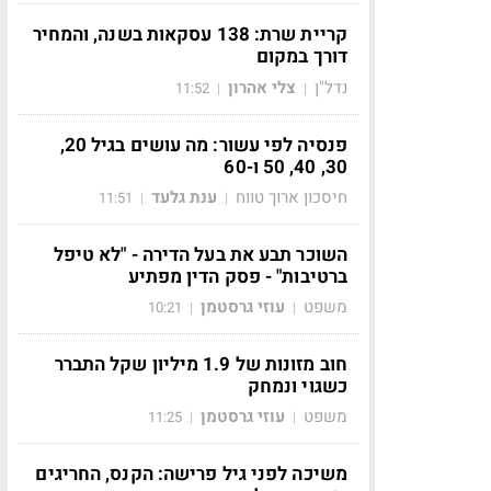
קריית שרת: 138 עסקאות בשנה, והמחיר
דורך במקום
נדל"ן
צלי אהרון
11:52
|
|
פנסיה לפי עשור: מה עושים בגיל 20,
30, 40, 50 ו-60
חיסכון ארוך טווח
ענת גלעד
11:51
|
|
השוכר תבע את בעל הדירה - "לא טיפל
ברטיבות" - פסק הדין מפתיע
משפט
עוזי גרסטמן
10:21
|
|
חוב מזונות של 1.9 מיליון שקל התברר
כשגוי ונמחק
משפט
עוזי גרסטמן
11:25
|
|
משיכה לפני גיל פרישה: הקנס, החריגים