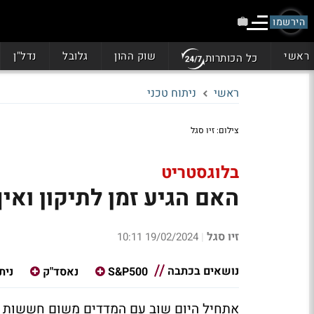
הירשמו
ראשי
שוק ההון
גלובל
נדל"ן
כל הכותרות
ראשי
ניתוח טכני
צילום: זיו סגל
בלוגסטריט
האם הגיע זמן לתיקון ואי
זיו סגל
19/02/2024 10:11
|
נושאים בכתבה
S&P500
נאסד"ק
נית
אתחיל היום שוב עם המדדים משום חששות שי