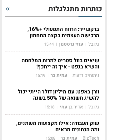
כותרות מתגלגלות
ברקשייר: הרווח התפעולי +16%,
הרכישה העצמית בקצה התחתון
גלובל
עוזי גרסטמן
15:44
|
|
שיאים בוול סטריט למרות המלחמה
והשיא בנפט - איך זה ייתכן?
ניתוחים ודעות
עמית בר
15:19
|
|
וורן באפט: עם מיליון דולר הייתי יכול
להשיג תשואה של 50% בשנה
גלובל
אדיר בן עמי
15:18
|
|
שוק העבודה: אילו מקצועות משתנים,
ומה הנתונים מראים
BizTech
עמית בר
15:08
|
|