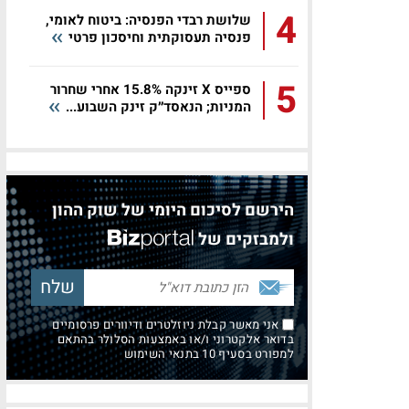
4
שלושת רבדי הפנסיה: ביטוח לאומי,
פנסיה תעסוקתית וחיסכון פרטי
5
ספייס X זינקה 15.8% אחרי שחרור
המניות; הנאסד״ק זינק השבוע...
הירשם לסיכום היומי של שוק ההון
ולמבזקים של
אני מאשר קבלת ניוזלטרים ודיוורים פרסומיים
בדואר אלקטרוני ו/או באמצעות הסלולר בהתאם
למפורט בסעיף 10 בתנאי השימוש