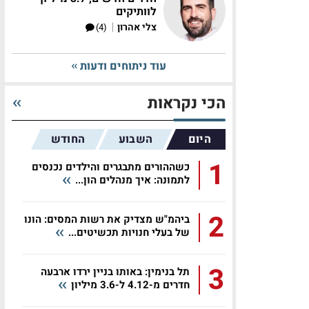
לוותיקים
|
צלי אהרון
(4)
עוד ניתוחים ודעות
הכי נקראות
היום
השבוע
החודש
1
כשההורים מתבגרים והילדים נכנסים
לתמונה: איך מנהלים הון...
2
ביהמ"ש מצדיק את רשות המסים: הונו
של בעלי חנויות תכשיטים...
3
תל בנימין: באותו בניין ירדו ארבעה
חדרים מ-4.12 ל-3.6 מיליון