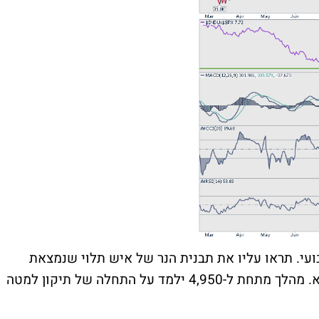
עי. תראו עליו את תבנית הנר של איש תלוי שנמצאת
בקצה מהלך העליה. תבנית כזו היא סימן לשיא. מהלך מתחת ל-4,950 ילמד על התחלה של תיקון למטה