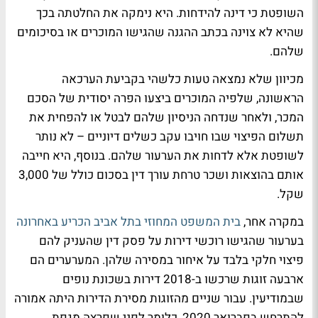
השופטת כי דינה להידחות. היא נימקה את החלטתה בכך
שהיא לא צוינה בכתב ההגנה שהגישו המוכרים או בסיכומים
שלהם.
מכיוון שלא נמצאה טעות כלשהי בקביעת הערכאה
הראשונה, שלפיה המוכרים ביצעו הפרה יסודית של הסכם
המכר, ולאחר שנדחה הניסיון שלהם לבטל או להפחית את
תשלום הפיצוי שבו חויבו עקב כשלים דיוניים – לא נותר
לשופטת אלא לדחות את הערעור שלהם. בנוסף, היא חייבה
אותם בהוצאות ושכר טרחת עורך דין בסכום כולל של 3,000
שקל.
במקרה אחר,
בית המשפט המחוזי בתל אביב הכריע באחרונה
בערעור שהגישו רוכשי דירות על פסק דין שהעניק להם
פיצוי חלקי בלבד על איחור במסירה שלהן. המערערים הם
ארבעה זוגות שרכשו ב-2018 דירות בשכונת נופים
שבמודיעין. עבור שניים מהזוגות מסירת הדירות היתה אמורה
להתרחש בפברואר 2020, כלומר לפני שפרצה מגפת