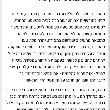
המוכרים סירבו להשלים עם הכרעת הדין במקרה, והגישו
לפני כחודשיים את הערעור הנ"ל לבית המשפט המחוזי.
לטענתם, בית המשפט טעה כשפסק לרוכשים את הפיצוי
המוסכם, שכן הם לא הוכיחו כי נגרם להם נזק כלשהו
כתוצאה מהעיכוב שנרשם במסירה. יתרה מכך, טענו
המוכרים, מדובר בדירה שנקנתה על ידי הרוכשים להשקעה
ונמכרה על ידם בתוך זמן קצר למשכירים, כך שלא היה יכול
להיגרם להם נזק כלשהו בעקבות האיחור במסירה, מכיוון
שמחירי הדירות בארץ רק עלו. לטענת המוכרים, לפיכך צריך
לבטל - או לפחות להפחית - את הפיצוי ה"דמיוני", כך
לדבריהם, שבו הם חויבו על פי פסק הדין הראשון.
מנגד, טענו הרוכשים כי הצדדים היו מיוצגים על ידי עורכי דין
- גם במהלך המשא ומתן וגם בשלב של כריתת החוזה. לכן
ברור כי הפיצוי המוסכם על פי החוזה מגלם את הנזק שעלול
להיגרם כתוצאה מהפרה יסודית שלםו, כפי שהתרחש