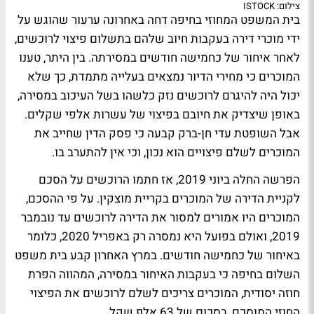
צילום: ISTOCK
בית המשפט המחוזי בחיפה דחה באחרונה ערעור שהוגש על
ידי מוכרי דירה בעקבות חיוב שלהם בתשלום פיצוי לרוכשים,
לאחר איחור של כחמישה חודשים במסירתה. בין היתר, טענו
המוכרים כי מחירי הדיור נמצאים בעלייה מתמדת, כך שלא
יכול היה להיגרם לרוכשים נזק כלשהו בשל העיכוב במסירה,
באופן שיצדיק את חיובם בפיצוי של עשרות אלפי שקלים.
אבל השופטת עדי חן-ברק קבעה כי פסק הדין שחייב את
המוכרים לשלם פיצויים הוא נכון, וכי אין להתערב בו.
הפרשה החלה ביוני 2019, אז חתמו הרוכשים על הסכם
לקניית הדירה של המוכרים בקריית מוצקין. על פי ההסכם,
המוכרים היו אמורים למסור את הדירה לרוכשים עד נובמבר
2019, ואולם בפועל היא נמסרה רק באפריל 2020, כלומר
באיחור של כחמישה חודשים. במרץ האחרון קבע בית משפט
השלום בחיפה כי בעקבות האיחור במסירה, המהווה הפרת
חוזה יסודית, המוכרים צריכים לשלם לרוכשים את הפיצוי
החוזי המוסכם, בסכום של 63 אלף שקל.