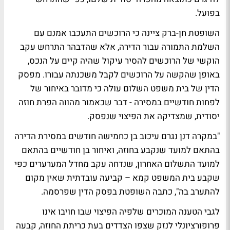
בפועל.
השופטת חן-ברק ציינה כי הרוכשים התעכבו אמנם עם
השלמת התמורה עבור הדירה, אלא שהדבהר התרחש עקב
הוקשי של הרוכשים להסיר עיקול שהיה קיים על הנכס,
באופן שהקשה על הרוכשים לקבל משכנתה עבורו. מפסק
הדין של בית משפט השלום עולה כי מדובר באיחור של
לפחות חודשיים במסירה - דבר שכאמור מהווה הפרת חוזה
יסודית, שמצדיקה את הפיצוי שנפסק.
"במקרה דנן נגרם עיכוב בן כחמישה חודשים במסירת הדירה
בהתאם למועד שנקבע בחוזה, ואיחור בן חודשיים בהתאם
למועד התשלום האחרון, שנדחה עקב מחדל המערערים כפי
שקבע בית המשפט קמא – קביעה עובדתית שאין מקום
להתערב בה", כתבה השופטת בפסק הדין שפרסמה.
לגבי הטענה המוכרים שלפיה הפיצוי שבו חויבו אינו
פרופורציונלי לנזק שצפו הצדדים בעת כריתת החוזה, קבעה