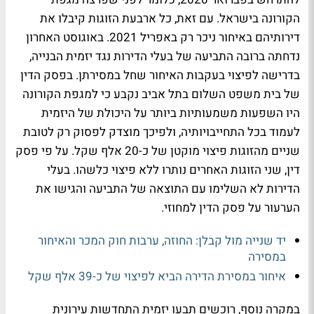
הקורונה בישראל. עם זאת, כל ארבעת הזוגות קיבלו את
דירותיהם באיחור ניכר רק באפריל 2021. באוגוסט האחרון
נדחתה ברובה התביעה של בעלי הדירות נגד יזמית הבנייה,
בדרישה לפיצוי בעקבות האיחור שחל במסירתן. בפסק הדין
של בית משפט השלום בתל אביב נקבע כי למגפת הקורונה
היו השפעות משמעותיות ביותר על היכולת של היזמית
לעמוד בכל התחייבויותיה, ולפיכך מוצדק לפסוק רק לטובת
שניים מהזוגות פיצוי מוקטן של כ-20 אלף שקל. על פי פסק
דין, שני הזוגות האחרים נותרו ללא פיצוי כלשהו. בעלי
הדירות לא השלימו עם התוצאה של התביעה והגישו את
הערעור על פסק הדין למחוזי.
יד שנייה מול קבלן: החוזה, ערבות חוק המכר והאיחור
במסירה
איחור במסירת הדירה הביא לפיצוי של כ-39 אלף שקל
במקרה נוסף, רוכשים תבעו יזמית התחדשות עירונית