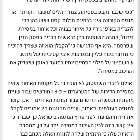
"כפי שכבר נקבע בפסיקה, צמד המלים 'משבר הקורונה' או
מגפת הקורונה אינו בבחינת מילות קסם שיש בהן כדי
להצדיק באופן גורף כל איחור בבניה וכל איחור במסירת
דירות", כתבה השופטת כהן בראשית דבריה בפסק הדין
שפרסמה. היא אף הדגישה כי "הקבלן הוא זה שצריך להוכיח
כי מדובר בכוח עליון ובנסיבות אובייקטיביות של ממש,
שהשפיעו על מילוי התחייבויותיו במועד באופן שיצדיק את
העיכוב במסירה".
ואולם לדברי השופטת, לא הוכח כי כל תקופת האיחור שהיה
במסירת הדירות של המערערים – כ-13 חודשים עבור שניים
מהזוגות וכעשרה חודשים עבור הזוגות האחרים – אכן קשור
למגפה העולמית. כאמור, שניים מהזוגות היו אמורים לקבל
את דירותיהם עוד לפני פרוץ המגפה בישראל, כך שברור כי
אין קשר בינה לבין העיכוב במסירה. יתר על כן, ממסכת
הראיות עלה כי היזמית שלחה לזוגות האלה מכתב כבר