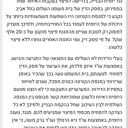
נגד יזמית הבנייה, בדרישה לפיצוי בעקבות האיחור שחל
במסירתן. בפסק הדין של בית משפט השלום בתל אביב
נקבע כי למגפת הקורונה היו השפעות משמעותיות ביותר על
היכולת של היזמית לעמוד בכל התחייבויותיה, ולפיכך מוצדק
לפסוק רק לטובת שניים מהזוגות פיצוי מוקטן של כ-20 אלף
שקל. על פי פסק דין, שני הזוגות האחרים נותרו ללא פיצוי
כלשהו.
בעלי הדירות לא השלימו עם התוצאה של התביעה והגישו,
באמצעות עו"ד איתן פלדמן, את הערעור על פסק הדין
למחוזי. לטענתם, בית המשפט טעה בכך שהכיר באופן
שרירותי במגפת הקורונה כגורם מסכל, שגרם לאיחור
במסירת הדירות. המערערים התעקשו כי לא הוצגו מטעם
היזמית ראיות כלשהן שמוכיחות קשר מבוסס בין המגפה
העולמית לבין העיכוב שחל בהקמת הבניין, ולפיכך לא כל
הצדקה להפחית מכספי הפיצוי שמגיעים להם. מנגד, טענה
היזמית, באמצעות עו"ד גיא הרמלך ועו"ד ברק משה, כי אין
הצדקה להתערב בפסק הדין ויש לדחות את הערעור.