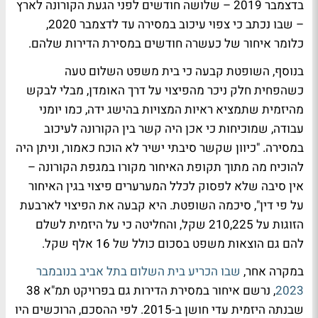
בדצמבר 2019 – שלושה חודשים לפני הגעת הקורונה לארץ
– שבו נכתב כי צפוי עיכוב במסירה עד לדצמבר 2020,
כלומר איחור של כעשרה חודשים במסירת הדירות שלהם.
בנוסף, השופטת קבעה כי בית משפט השלום טעה
כשהפחית חלק ניכר מהפיצוי על דרך האומדן, מבלי לבקש
מהיזמית שתמציא ראיות המצויות בהישג ידה, כמו יומני
עבודה, שמוכיחות כי אכן היה קשר בין הקורונה לעיכוב
במסירה. "כיוון שקשר סיבתי ישיר לא הוכח כאמור, וניתן היה
להוכיח מה מתוך תקופת האיחור מקורו במגפת הקורונה –
אין סיבה שלא לפסוק לכלל המערערים פיצוי בגין האיחור
על פי דין", סיכמה השופטת. היא קבעה את הפיצוי לארבעת
הזוגות על 210,225 שקל, והחליטה כי על היזמית לשלם
להם גם הוצאות משפט בסכום כולל של 16 אלף שקל.
במקרה אחר,
שבו הכריע בית השלום בתל אביב בנובמבר
2023
, נרשם איחור במסירת הדירות גם בפרויקט תמ"א 38
שבנתה היזמית עדי חושן ב-2015. לפי ההסכם, הרוכשים היו