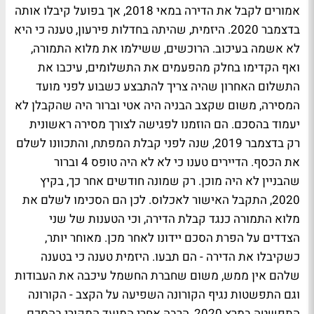
אמורים לקבל את הדירה במאי 2018, אך בפועל קיבלו אותה
בדצמבר 2020. היזמית, שהיתה בחדלות פירעון, טענה כי היא
לא אשמה בעיכוב. הרוכשים, ששילמו את מלוא התמורה,
ואף הקדימו בחלק מהפעמים את התשלומים, עיכבו את
התשלום האחרון שהיה צריך להתבצע כשבוע לפני מועד
המסירה, משום שקצב הבניה היה אטי וברור היה שהקבלן לא
יעמוד בהסכם. הם הוזמנו לפגישה לצורך מסירה ראשונית
רק בדצמבר 2019, שנה לפני קבלת המפתח, והתכוונו לשלם
את הכסף. הדיירים טענו כי לא לא היה טופס 4 וברור
שהבניין לא היה מוכן. רק שמונה חודשים אחר כך, בקיץ
2020, התקבל האישור לאכלוס. לכן הם הסכימו לשלם את
מלוא התמורה כנגד קבלת הדירה, וכי הטענות של שני
הצדדים על הפרת הסכם יידונו לאחר מכן. מאוחר יותר,
כשקיבלו את הדירה - הם תבעו. היזמית טענה כי בטענה
שלהם אין ממש, משום שחברת החשמל עיכבה את העבודות
וגם התפשטות נגיף הקורונה השפיעה על הקצב - הקורונה
התפשטה במרץ 2020, הרבה אחרי המועד המקורי בהסכם.