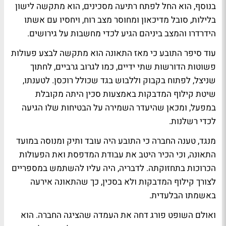
בנוסף, הוא החל לפתח רתיעה מסכינים, הוא מתקשה לישון
בלילות, סובל מדיכאון ומחוסר מצב רוח, ויחסיו עם אשתו
הידרדרו והמצב ביניהם הגיע לכדי מחשבות על גירושים.
עוד סיפר התובע כי מאז התאונה הוא מתקשה לבצע פעולות
פשוטות הדורשות שתי ידיים, כמו לגרוב גרביים, לחתוך
שניצל, לפתוח בקבוק וללבוש בגד שכולל רוכסן. לטענתו,
שיטת קילוף המדבקות באמצעות סכין היתה מקובלת
במפעל, ומכאן שהיעדר השמירה על הבטיחות שלו הגיעה
לכדי רשלנות.
מנגד, טענה החברה כי התובע היה עובד ותיק ומנוסה במועד
התאונה, וכי הכיר היטב את עבודת המדפסת ואת הפעולות
הכרוכות בתחזוקתה. לדבריה, היה עליו להשתמש במספריים
לצורך קילוף המדבקות ולא בסכין, כך שהתאונה אירעה
באשמתו הבלעדית.
ואולם השופט פורג דחה את העמדה שהציגה החברה. הוא