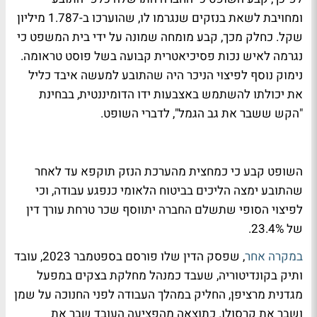
ומחויבת לשאת בנזקים שנגרמו לו, שהוערכו ב-1.787 מיליון
שקל. כחלק מכך, קבע מומחה שמונה על ידי בית המשפט כי
נגרמה לאיש נכות פסיכיאטרית קבועה בשל פוסט טראומה.
נימוק נוסף לפיצוי הניכר היה שהתובע למעשה איבד כליל
את יכולתו להשתמש באצבעות ידו הדומיננטית, בבחינת
"הקש ששבר את גב הגמל", לדברי השופט.
השופט קבע כי כמחצית מהערכת הנזק תוקפא עד לאחר
שהתובע ימצה הליכים בביטוח הלאומי כנפגע עבודה, וכי
לפיצוי הסופי שתשלם החברה יתווסף שכר טרחת עורך דין
של 23.4%.
במקרה אחר
, שפסק הדין שלו פורסם בספטמבר 2023, עובד
ותיק בקונדיטוריה, שעבד כמנהל מחלקת בצקים במפעל
מגדנית מרציפן, החליק במהלך העבודה לפני החנוכה על שמן
ושבר את קרסולו. כתוצאה מהפציעה העובד שבר את