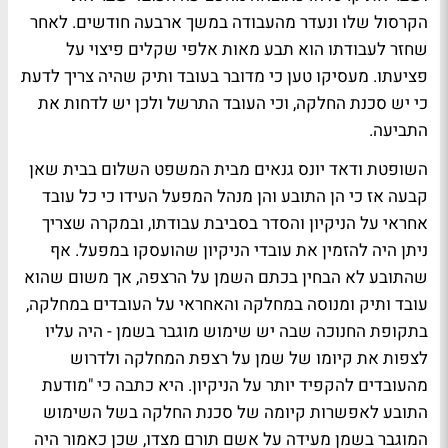
הקרסול שלו ונעדר מהעבודה במשך ארבעה חודשים. לאחר
שחזר לעבודתו הוא תבע מאות אלפי שקלים פיצוי על
פציעתו. מעסיקו טען כי מדובר בעובד ותיק שהיה צריך לדעת
כי יש סכנת החלקה, וכי העובד התרשל ולכן יש לדחות את
התביעה.
השופטת ודאד יונס גנאים מבית המשפט השלום בבית שאן
קבעה אז כי הן התובע והן מנהל המפעל העידו כי כל עובד
אחראי על הניקיון והסדר בסביבת עבודתו, ובמקרה שצריך
ניתן היה להזמין את עובדי הניקיון שהועסקו במפעל. אף
שהתובע לא הבחין בכתם השמן על הרצפה, אך משום שהוא
עובד ותיק ומנוסה במחלקה והאחראי על העובדים במחלקה,
בתקופת החנוכה שבה יש שימוש מוגבר בשמן - היה עליו
לצפות את קיומו של שמן על רצפת המחלקה ולדרוש
מהעובדים להקפיד יותר על הניקיון. היא כתבה כי "מודעת
התובע לאפשרות קיומה של סכנת החלקה בשל השימוש
המוגבר בשמן מעידה על אשם תורם מצדו, שכן כאמור היה