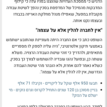
הדגיש כי ממסכת העדויות שהוצגו בפניו עלה כי קילוף
המדבקות מהמיכל של המדפסת בסכין נהפך לשיטת עבודה
מקובלת במפעל, שאפילו מנהל מחלקת האריזה בכבודו
ובעצמו נקט אותה.
"אין לחברה להלין אלא על עצמה"
השופט כתב כי אם החברה היתה מעוניינת שהתובע ישתמש
באמצעי תיקון אלטרנטיבי, "היה עליה לספק לו מספריים
מתאימים, ולהדריך כי זוהי שיטת העבודה הרצויה. משלא
עשתה כן, ובפועל נהגו עובדיה להשתמש לצורך כך בסכין,
כשלא נאמר להם אחרת, ולא הובהר מהי שיטת העבודה
הנדרשת, אין לה להלין אלא על עצמה".
תבעו 950 אלף שקל על ליקויים - וקיבלו 71 אלף
בניין מסוכן בן 120 שנים התחיל לקרוס וגרם נזקים - מי
ישלם על הנזק?
לפיכך, קבע השופט כי החברה התרשלה כלפי התובע