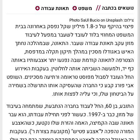
נושאים בכתבה
משפט
תאונת עבודה
צילום: Photo SaUl Bucio on Unsplash
פיצוי בהיקף של כ-1.8 מיליון שקל נפסק באחרונה בבית
המשפט המחוזי בלוד לעובד לשעבר במפעל לעיבוד
מזון עקב תאונת עבודה שעבר. התאונה, שבמהלכה נחתך
האיש באגודלו מסכין במהלך תיקון תקלה במדפסת,
הצטרפה לתאונה קודמת שבה נפגעו יתר אצבעותיו באותה
כף יד, ולמעשה השביתה אותה לחלוטין. בעקבות האירוע
החל העובד לסבול מפוסט טראומה ורתיעה מסכינים. השופט
אבי פורג קבע כי החברה שהעסיקה אותו התרשלה בשמירה
על הביטחון שלו, וכי עליה לפצות אותו.
התובע, בן 60, החל לעבוד בחברה הנתבעת, שמתמחה בעיבוד
של מזון, כבר ב-1997. כעשור לפני תחילת עבודתו, הוא עבר
תאונה שבה הקמיצה, האמה והזרת שלו נקטעו, כשהאצבע
המורה נהפכה ל"אצבע פטיש" (מקובעת בצורת ר'). בעקבות
כך האגודל נהפכה לאצבע המתפקדת היחידה בכף היד שלו.