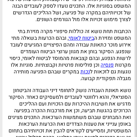
המשפט בסוגיות אלו. התכנים נועדו לספק לעובדים הבנה
של זכויותיהם במקרה של פגיעה, ושל ההליכים הנדרשים
לצורך מימוש זכויות אלו מול הגורמים השונים.
הכתבות תחת נושא זה כוללות סיפורי מקרה מזירת בתי
המשפט ומזירת ה
ביטוח לאומי
, ובהם הכרעות בשאלה מתי
אירוע מוכר כתאונת עבודה ומהם הפיצויים המגיעים לעובד
שנפגע. הסיקור בוחן את מגוון ערוצי הביטוח העומדים
לרשות הנפגע, ובהם קצבאות מהמוסד לביטוח לאומי, כיסוי
מקרנות
פנסיה
וכן פוליסות פרטיות וקבוצתיות. סוגיות אלו
נוגעות גם לזכאות ל
נכות
במקרים שבהם הפגיעה מותירה
מגבלה תפקודית קבועה.
נושא תאונת העבודה נושק לתחומי דיני העבודה והביטחון
הסוציאלי, והוא רלוונטי לעובדים ולמעסיקים כאחד. הסיקור
מדגיש את חשיבות ההיכרות עם הזכויות ועם ההליכים
הכרוכים בהגשת תביעה, וכן את מורכבות ההכרה בפגיעה
ואת המבחנים שבהם משתמשות הערכאות. התכנים מציגים
באופן ענייני את טענות הצדדים ואת הכרעות הערכאות
המשפטיות, ומסייעים לקוראים להבין את זכויותיהם בתחום