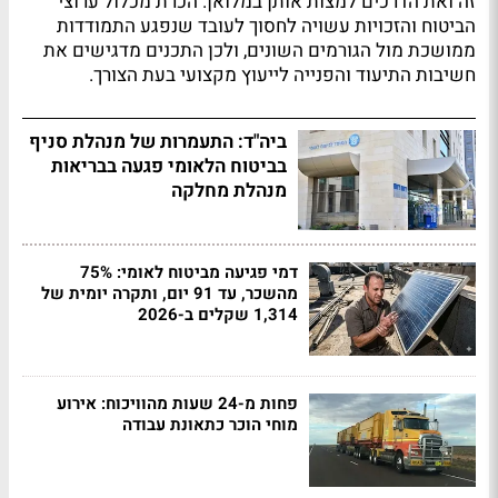
זה ואת הדרכים למצות אותן במלואן. הכרת מכלול ערוצי
הביטוח והזכויות עשויה לחסוך לעובד שנפגע התמודדות
ממושכת מול הגורמים השונים, ולכן התכנים מדגישים את
חשיבות התיעוד והפנייה לייעוץ מקצועי בעת הצורך.
ביה"ד: התעמרות של מנהלת סניף
בביטוח הלאומי פגעה בבריאות
מנהלת מחלקה
דמי פגיעה מביטוח לאומי: 75%
מהשכר, עד 91 יום, ותקרה יומית של
1,314 שקלים ב-2026
פחות מ-24 שעות מהוויכוח: אירוע
מוחי הוכר כתאונת עבודה