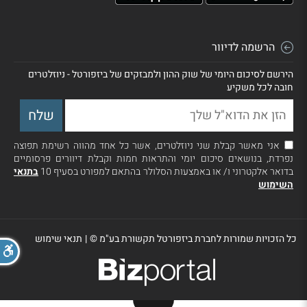
הרשמה לדיוור
הירשם לסיכום היומי של שוק ההון ולמבזקים של ביזפורטל - ניוזלטרים
חובה לכל משקיע
אני מאשר קבלת שני ניוזלטרים, אשר כל אחד מהווה רשימת תפוצה
נפרדת, בנושאים סיכום יומי והתראות חמות וקבלת דיוורים פרסומיים
בדואר אלקטרוני ו/ או באמצעות הסלולר בהתאם למפורט בסעיף 10
בתנאי
השימוש
כל הזכויות שמורות לחברת ביזפורטל תקשורת בע"מ ©
|
תנאי שימוש