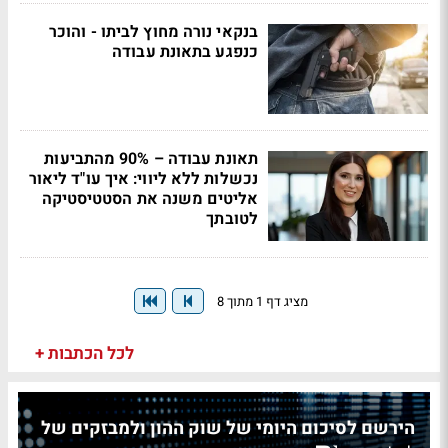
בנקאי נורה מחוץ לביתו - והוכר
כנפגע בתאונת עבודה
תאונת עבודה – 90% מהתביעות
נכשלות ללא ליווי: איך עו"ד ליאור
אליטים משנה את הסטטיסטיקה
לטובתך
מציג דף 1 מתוך 8
לכל הכתבות +
הירשם לסיכום היומי של שוק ההון ולמבזקים של