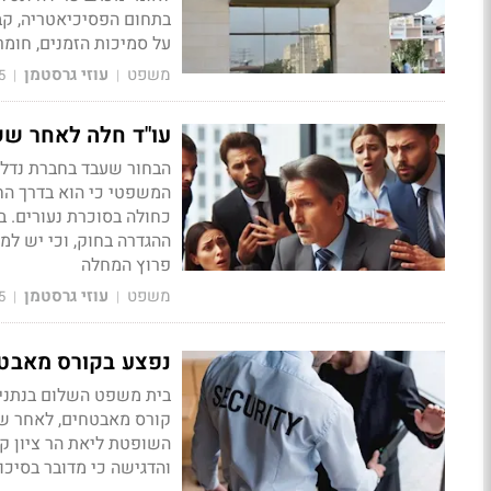
בתחום הפסיכיאטריה, קבע
על סמיכות הזמנים, חומר
משפט
עוזי גרסטמן
5
|
|
עו"ד חלה לאחר ששמ
הבחור שעבד בחברת נדל"ן
המשפטי כי הוא בדרך הח
כחולה בסוכרת נעורים. ב
ההגדרה בחוק, וכי יש למ
פרוץ המחלה
משפט
עוזי גרסטמן
5
|
|
נפצע בקורס מאבטח
קורס מאבטחים, לאחר שהת
השופטת ליאת הר ציון קב
והדגישה כי מדובר בסיכו