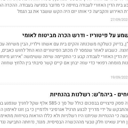
 בית הדין האזורי לעבודה בחיפה כי מדובר בפגיעה בעבודה. ההכרה ה
ת האירוע והקביעה כי אותו יום היה הקש ששבר את גב הגמל
27/09/202
ע על פיטוריו - ודרש הכרה מביטוח לאומי
, בדיוק כשלקח משכנתה והקים בית עם אשתו וילדיו, הבין משיחה עם 
וצה. כשבוע לאחר שנמסר לו מכתב הפיטורים הוא החל לחוש כאבים, ו
ית הדין האזורי לעבודה קבע כי התקיימה שיחה ששימשה "אירוע מיוחד
נות מומחה רפואי כדי שזה יבחן אם קיים קשר סיבתי בין הלחץ שחווה ל
19/09/202
ים - ביהמ"ש: רשלנות בהנחיות
בית משפט השלום בנתניה פסק פיצויים בבסכום כולל של סך כ-585 אלף שקל לחני
בקש על ידי מדריך לבצע תרגיל אגרסיבי ולדמיין כי בן זוגו לאימון ה
עה כי ההנחיות שניתנו היו רשלניות ולא כללו הוראות בטיחות מתאימו
ן חריג שאינו חלק טבעי מההכשרה הבסיסית. מנגד, נדחתה התביעה נגד