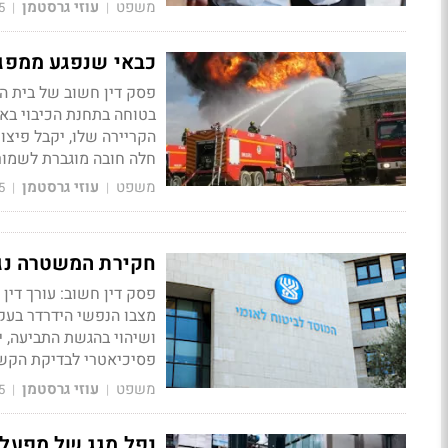
משפט
עוזי גרסטמן
5
|
|
כבאי שנפגע ממפגע
פסק דין חשוב של בית ה
בטוחה בתחנת הכיבוי בא
חלה חובה מוגברת לשמור
משפט
עוזי גרסטמן
5
|
|
חקירת המשטרה נגד
פסק דין חשוב: עורך די
מצבו הנפשי הידרדר בעקב
ושיהוי בהגשת התביעה, י
פסיכיאטרי לבדיקת הקשר 
משפט
עוזי גרסטמן
5
|
|
נפל מגג של מפעל -