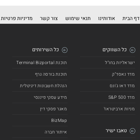
דף הבית
אודותינו
תנאי שימוש
צור קשר
מדיניות פרטיות
כל השווקים
כל השירותים
ישראליות בחו"ל
תוכנת Terminal Bizportal
מדד נאסד"ק
תוכנת בורסה גרף
מדד דאו ג'ונס
הנהלת חשבונות דיגיטלית
מדד 500 S&P
מידע עסקי פיננסי
מניות ארביטראז'
מאגר פסקי דין
BizMap
טאבו ישיר
איתור חברה