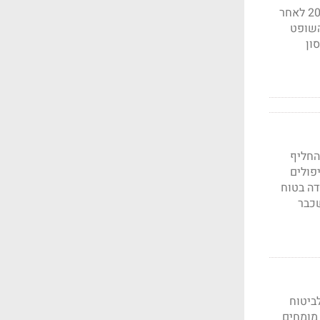
בית משפט השלום באשקלון גזר עונשי מאסר ופיצויים על שני מנהלים במפעל חרש אשדוד 2000 לאחר
השופט
ון
החליף
נותר עם נכות של 42% ונזקק לטיפולים
דה בטוח
ל מעבר למה שכבר
ביטוח
של מומחים