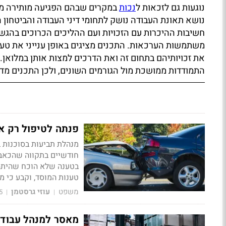
נוגעות גם לזכאות ל
נכות
במקרים שבהם הפגיעה מותירה מג
נושא תאונת העבודה נושק לתחומי דיני העבודה והביטחון ה
חשיבות ההיכרות עם הזכויות ועם ההליכים הכרוכים בהגש
משתמשות הערכאות. התכנים מציגים באופן ענייני את טענ
את זכויותיהם בתחום זה ואת הדרכים למצות אותן במלואן. 
התמודדות ממושכת מול הגורמים השונים, ולכן התכנים מדג
פנתה לטיפול רק אח
מנהלת תביעות בסוכנות 
חודשיים בתקווה שהכאבי
בטענה שלא הוכח שהיתה 
טענות המוסד, וקבע כי מ
משפט
עוזי גרסטמן
5
|
|
מאסר למנהל עבודה