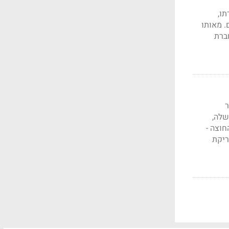
דתו,
. מאותו
ברת
ר
שלה,
חוצה -
ריקת