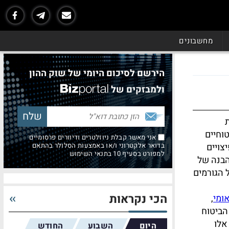
מחשבונים
הירשם לסיכום היומי של שוק ההון
ולמבזקים של
ת
וחיים
אני מאשר קבלת ניוזלטרים ודיוורים פרסומיים
צויים
בדואר אלקטרוני ו/או באמצעות הסלולר בהתאם
למפורט בסעיף 10 בתנאי השימוש
הבנה של
 הגורמים
הכי נקראות
ומי
,
הביטוח
אלו
היום
השבוע
החודש