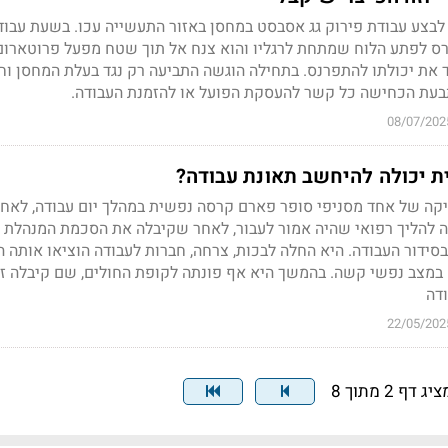
תובע הוזמן ביולי 2014 לבצע עבודת פירוק גג אסבסט במחסן באזור התעשייה עכו. בשעת עבו
קרס לפתע הלוח שמתחת לרגליו והוא צנח אל תוך שטח מפעל פרוטארום
בד את יכולתו להתפרנס. בתחילה הוגשה התביעה רק נגד בעלת המחסן וח
בעת הכחישה כל קשר להעסקת הפועל או להזמנת העבודה.
08/07/202
ת יכולה להיחשב תאונת עבודה?
ה של אחד מסניפי סופר פארם קרסה נפשית במהלך יום עבודה, לאח
להליך רפואי שהיה אמור לעבור, לאחר שקיבלה את הסכמת המנהלת 
ידור העבודה. היא החלה לבכות, צרחה, חברות לעבודה הוציאו אותה ה
 במצב נפשי קשה. בהמשך היא אף פונתה לקופת החולים, שם קיבלה ז
דה
22/05/202
יג דף 2 מתוך 8