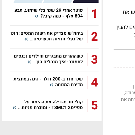
1
פוטר אחרי 29 שנה בלי שימוע, תבע
יש את
804 אלף - כמה קיבל?
ם להבין
2
ביהמ"ש מצדיק את רשות המסים: הונו
של בעלי חנויות תכשיטים...
3
כשההורים מתבגרים והילדים נכנסים
לתמונה: איך מנהלים הון...
4
שכר חדר ב-200 דולר - וזכה במחצית
מדירת המנוחה
ן
ודה,
דחה את
5
קת׳י ווד מגדילה את ההימור על
ספייסX ו־TSMC - ומוכרת מניות...