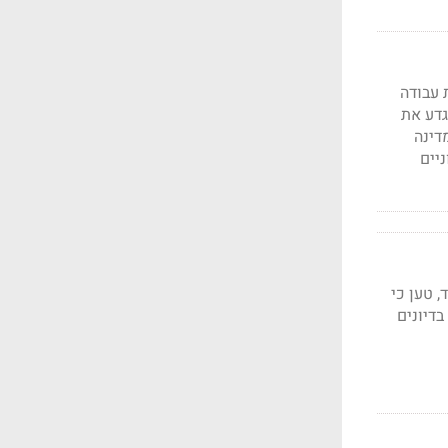
 עבודה
גדע את
 על המדינה
יים
ד,
טען כי
בדיונים