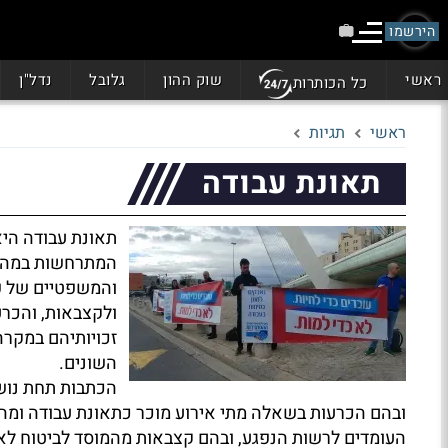
הירשמו
ראשי
שוק ההון
גלובל
נדל"ן
כל הכותרות
ראשי
תגיות
תאונת עבודה
תאונת עבודה היא
המתרחשות במהלך
והמשפטיים של פג
ולקצבאות, והכרע
זכויותיהם במקרה
השונים.
הכתבות תחת נושא
ובהם הכרעות בשאלה מתי אירוע מוכר כתאונת עבודה ומהם 
העומדים לרשות הנפגע, ובהם קצבאות מהמוסד לביטוח לאו