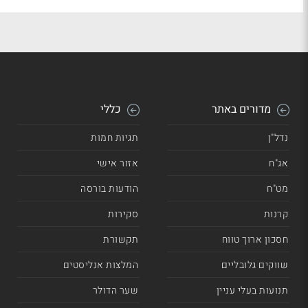
מדורים באתר
כללי
נדל"ן
תגיות חמות
אג"ח
אזור אישי
מט"ח
הודעות בורסה
קרנות
סקירות
חסכון ארוך טווח
תקשורת
שווקים גלובליים
המלצות אנליסטים
תנועות בעלי עניין
שער הדולר