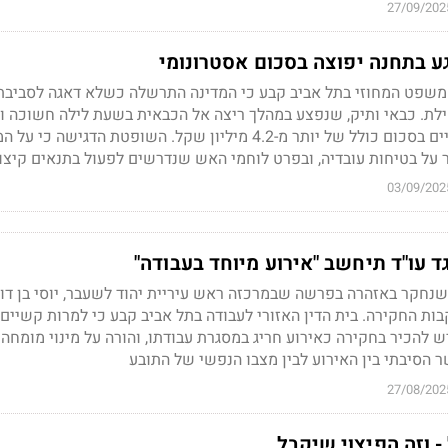
27/09/202
 בתחנה יפוצה בסכום אסטרונומי
משפט המחוזי בתל אביב קבע כי המדינה התרשלה כשלא דאגה לסביבת
ילת. כבאי ותיק, שנפצע במהלך ריצה אל הכבאית בשעת לילה חשוכה ו
הקריירה שלו, יקבל פיצויים בסכום כולל של יותר מ-4.2 מיליון שקל. השופטת הדגישה כי
 על בטיחות עובדיה, ובפרט לוחמי האש שנדרשים לפעול בתנאים קיצונ
03/09/202
 עו"ד תיחשב "אירוע מיוחד בעבודה"
ן שנחקר באזהרה בפרשה שבמרכזה ראש עיריית יהוד לשעבר
, יוסי בן דו
ות החקירה. בית הדין האזורי לעבודה בתל אביב קבע כי למרות קשיים 
ש להכיר בחקירה כאירוע חריג במסגרת עבודתו, והורה על מינוי מומחה
הסיבתי בין האירוע לבין מצבו הנפשי של התובע
27/08/202
 וזה הפיצוי שיקבל