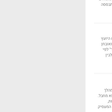
תבססה
היועץ
אובחן
" לפי
בין
ך שנפגע במהלך
וא מחבל.
ת,
 המעסיק