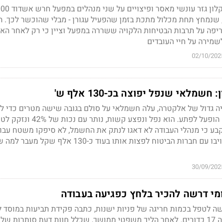
ל, שנמחץ תחת מכלול מתכת בזמן שהפעיל עגורן - מבלי שהוכשר לכך. 
ריפה על תרבות הבטיחות הלקויה ששררה במפעל וציין כי רק לאחר האס
שמירה על חיי העובדים
02/10/202
שמלאי שנפל יפוצה בכ-130 אלף ש'
יה גדול של אלקטרה, עלה חשמלאי על סולם בגובה שישה מטרים כדי ל
מנורה והתחשמל כשזרם הופעל לפתע. הוא נפל ונפצע קשות, 
ע כי מנהלי העבודה לא דאגו לנתק את החשמל, לא סיפקו משטח עבו
ולא פיקחו כראוי, ולכן חויבו עם חברות הביטוח לפצות אותו בעוד כ-130 אלף שק
30/09/202
מי דרשה להכיר בלחץ כפגיעה בעבודה
 לטפל בכמות חריגה של פניות ישנות, כתבה פקידת תביעות במוסד ל
לאומי מכתב פרידה ונטלה 17 כדורים. לאחר הליך משפטי ממושך, שכלל חוות דעת סותרות 