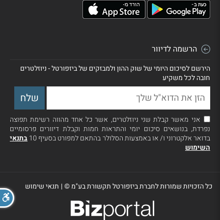
הרשמה לדיוור
הירשם לסיכום היומי של שוק ההון ולמבזקים של ביזפורטל - ניוזלטרים
חובה לכל משקיע
אני מאשר קבלת שני ניוזלטרים, אשר כל אחד מהווה רשימת תפוצה
נפרדת, בנושאים סיכום יומי והתראות חמות וקבלת דיוורים פרסומיים
בדואר אלקטרוני ו/ או באמצעות הסלולר בהתאם למפורט בסעיף 10
בתנאי
השימוש
כל הזכויות שמורות לחברת ביזפורטל תקשורת בע"מ ©
|
תנאי שימוש