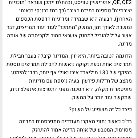
QE, QE2, אופרישיין טוויסט, ובהחלט ייתכן שנראה "תוכניות
יצירתיות" נוספות במידת הצורך (כך רמז ברננקי בנאומו
האחרון). הבעיה היא שבמידה ומדיניות הדפסת הכספים
נמשכת לאורך זמן, המשק "מתמכר" לעוד ועוד תמריצים, דבר
אשר עלול להוביל למחנק אשראי חמור ולקריסתה של אותה
מדינה.
הדוגמה הטובה ביותר, היא יוון. המדינה קיבלה בעבר חבילת
תמריצים אחת וכעת זקוקה נואשות לחבילת תמריצים נוספת
בהיקף של 130 מיליארד אירו ואולי אף יותר, בכדי להימנע
ממצב של חדלות פירעון. בעיה נוספת עם מדיניות
מוניטארית מקלה, היא הסכנה מפני התפרצות אינפלציונית,
שתקשה עוד יותר על המשק.
כיצד כל זה משפיע על השוק?
בד"כ כאשר נתוני מאקרו מעודדים מתפרסמים במדינה
מסוימת, המטבע של אותה מדינה אמור להתחזק