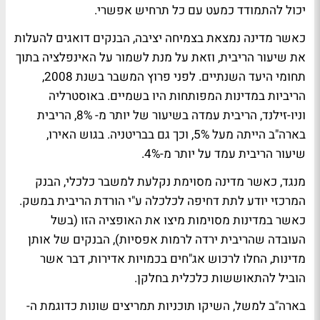
יכול להתמודד כמעט עם כל תרחיש אפשרי.
כאשר מדינה נמצאת בצמיחה יציבה, הבנקים דואגים להעלות
את שיעור הריבית, וזאת על מנת לשמור על האינפלציה בתוך
תחומי היעד השנתיים. לפני פרוץ המשבר בשנת 2008,
הריביות במדינות המפותחות היו בשמיים. באוסטרליה
וניו-זילנד, הריבית עמדה בשיעור של יותר מ- 8%, הריבית
בארה"ב הייתה מעל 5%, וכך גם בבריטניה. בגוש האירו,
שיעור הריבית עמד על יותר מ-4%.
מנגד, כאשר מדינה מסוימת נקלעת למשבר כלכלי, הבנק
המרכזי יודע לתת דחיפה לכלכלה ע"י הורדת הריבית במשק.
כאשר במדינות מסוימות מיצו את האופציה הזו (בשל
העובדה שהריבית ירדה לרמות אפסיות), הבנקים של אותן
מדינות, החלו לרכוש אג"חים בכמויות אדירות, דבר אשר
הוביל להתאוששות כלכלית בחלקן.
בארה"ב למשל, השיקו תוכניות תמריצים שונות כדוגמת ה-