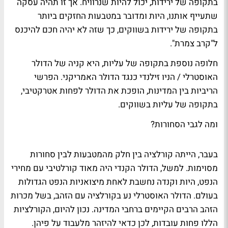
בתקופה של ירידות, יכול להיות שנרוויח. אך זו תהיה עסקה
שתעייף אותנו, היות ומדובר במטבעות החזקים ביותר
בתקופה של ירידות בשווקים, כך שזה לא יהיה חכם להיכנס
ל"קרב צמרת".
חלופה נוספת בתקופה של עליות, היא קניה של הדולר
האוסטרלי / הניו זילנדי כנגד הדולר האמריקני. הפרשי
הריביות בין המדינות, הופכת את הדולר לפחות אטרקטיבי,
בתקופה של עליות בשווקים.
ומה לגבי הסחורות?
בעבר, הייתה קורלציה בין חלק מהמטבעות לבין סחורות
מסוימות. למשל, הדולר הקנדי היה מאוד קורלטיבי עם מחירי
הנפט, היות וקנדה נחשבת לאחת מיצואניות הנפט הגדולות
בעולם. הדולר האוסטרלי נע בקורלציה עם הזהב, בשל מכרות
הזהב הרבים הקיימים ברחבי המדינה. נכון להיום, הקורלציות
הללו פחות עובדות, לכן כדאי להיזהר מלעבוד על פיהן.