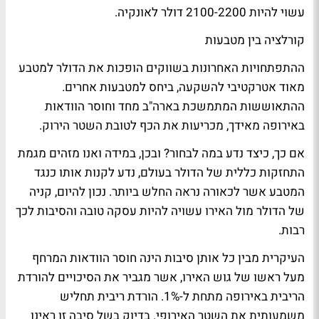
עשוי להיות 2100-2200 דולר לאונקיה.
קורלציה בין מטבעות
ההתפתחויות האחרונות בשווקים הופכות את הדולר למטבע
מאוד אטרקטיבי להשקעה, ביחס למטבעות אחרים.
ההתאוששות המתמשכת בארה"ב מחד וחוסר הוודאות
באירופה מאידך, מכריעות את הכף לטובת השטר הירוק.
אם כך, כיצד נדע במה לבחור? ובכן, במידה ואנו מזהים מגמת
התחזקות כללית של הדולר בעולם, נדע לקנות אותו כנגד
המטבע אשר לכאורה נראה החלש ביותר. נכון להיום, קניה
של הדולר מול האירו עשויה להיות עסקה טובה והסיבות לכך
רבות.
העיקרית מבין כל אותן סיבות הינה חוסר הוודאות המרחף
מעל ראשו של גוש האירו, אשר מגביר את הסיכויים להורדת
הריבית באירופה מתחת ל-1%. הורדת ריבית תחליש
משמעותית את השטר האירופי. בדיוק בשל סיבה זו ראינו