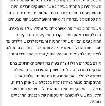
משמעותית. אולם במקרה של הדולר הסיפור שונה לחלוטין.
השטר הירוק מתחזק בעיקר כאשר השווקים יורדים, היות
והמשקיעים נוטשים את הנכסים המסוכנים ומעדיפים לנתב
את כספם אל עבר הדולר, אשר נחשב למטבע חוף מבטחים.
משבר החוב באירופה, אשר איים על עתידו של גוש האירו,
גרם למשבר אמון חמור בקרב המשקיעים. המשקיעים
המאוכזבים, יצאו משווקי המניות והעדיפו לרכוש דולרים עד
יעבור זעם. הדולר האמריקני לא עומד לבדו בתור נכס מקלט.
לצידו ניתן למצוא גם את הין היפני, הפרנק השוויצרי והזהב.
אולם במקרים הללו נוצרה בעיה בחודשים האחרונים, בהם
הבנקים המרכזיים של יפן ושוויץ התערבו בשוק המט"ח
במטרה להחליש את המטבעות המקומיים שלהם, אשר
התחזקותם פגעה בצורה ניכרת בכלכלה של אותן מדינות,
ובשל כך המשקיעים אינם ממהרים לרכוש את המטבעות
הללו, מחשש להתערבויות נוספות של הבנקים המרכזיים
בעתיד.