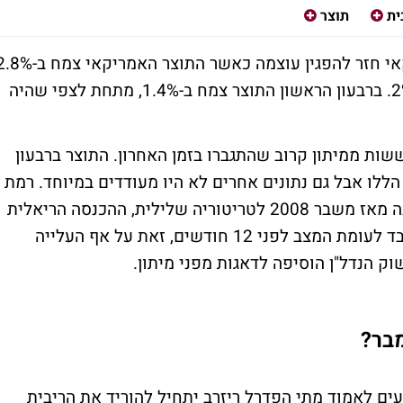
ית
תוצר
אחרי האכזבה ברבעון הקודם, המשק האמריקאי חזר להפגין עוצמה כאשר התוצר האמריקאי 
ברבעון השני, מעל לצפי שהיה לצמיחה של 2%. ברבעון הראשון התוצר צמח ב-1.4%, מתחת לצפי שהיה
שות ממיתון קרוב שהתגברו בזמן האחרון. התוצר ברבעון
לו אבל גם נתונים אחרים לא היו מעודדים במיוחד. רמת
החיסכון של הצרכן האמריקאי הגיעה לראשונה מאז משבר 2008 לטריטוריה שלילית, ההכנסה הריאלית
הפנויה התמתנה משמעותית ועלתה ב-1% בלבד לעומת המצב לפני 12 חודשים, זאת על אף העלייה
ק הנדל"ן הוסיפה לדאגות מפני מיתון.
בר?
עים לאמוד מתי הפדרל ריזרב יתחיל להוריד את הריבית