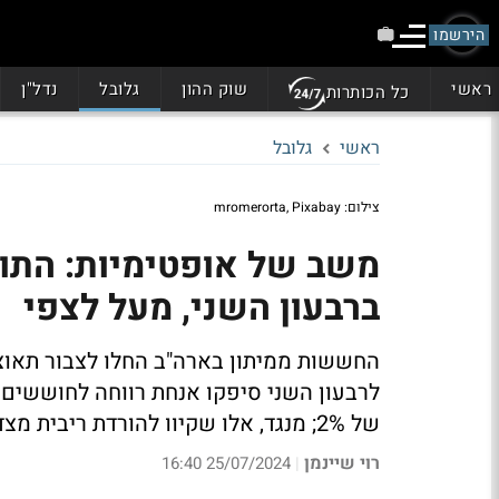
הירשמו
ראשי
שוק ההון
גלובל
נדל"ן
כל הכותרות
ראשי
גלובל
צילום: mromerorta, Pixabay
ברבעון השני, מעל לצפי
החששות ממיתון בארה"ב החלו לצבור תאוצ
של 2%; מנגד, אלו שקיוו להורדת ריבית מצד הפד' כנראה מתאכזבים
רוי שיינמן
25/07/2024 16:40
|