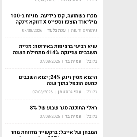
מכרו בשמועה, קנו בידיעה: מניות ב-100
מיליארד הוצפו וספייס X דווקא זינקה
ניתוחים ודעות
ענת גלעד
07/08/2026
|
|
שיא רביעי ברציפות באירופה: מניית
השבבים שזינקה 414% מתחילת השנה
גלובל
עמית בר
07/08/2026
|
|
היצוא מסין זינק 24%; יצוא השבבים
כמעט הוכפל בתוך שנה
גלובל
עוזי גרסטמן
07/08/2026
|
|
ראלי התוכנה סגר שבוע של 8%
גלובל
עמית בר
07/08/2026
|
|
המבחן של אייבל: ברקשייר מדווחת מחר