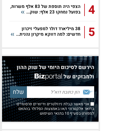
4
הצפי היה תוספת של 83 אלף משרות,
בפועל נמחקו 23 אלף: שוק...
5
38 מיליארד דולר למפעלי זיכרון
חדשים: למה דווקא מיקרון נהנית...
הירשם לסיכום היומי של שוק ההון
ולמבזקים של
אני מאשר קבלת ניוזלטרים ודיוורים פרסומיים
בדואר אלקטרוני ו/או באמצעות הסלולר בהתאם
למפורט בסעיף 10 בתנאי השימוש