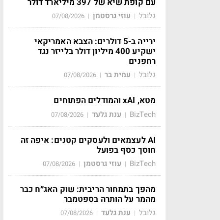
עם קופת שיא של 397 מיליארד דולר
גלובל
עוזי גרסטמן
07/08/2026
|
|
ירייה ב-5 דולרים: הצבא האמריקאי
ישקיע 400 מיליון דולר בלייזר נגד
רחפנים
גלובל
עמית בר
07/08/2026
|
|
מטא, xAI והמודלים הפתוחים
BizTech
ענת גלעד
07/08/2026
|
|
AI לעצמאים ולעסקים קטנים: איפה זה
חוסך כסף בפועל
BizTech
עוזי גרסטמן
07/08/2026
|
|
מהפך בתמחור הריבית: שוק האג״ח כבר
מהמר על הותרה בספטמבר
גלובל
ענת גלעד
07/08/2026
|
|