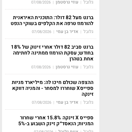
גלובל
עוזי גרסטמן
07/08/2026
|
|
ברנט מעל 82 דולר: התוכנית האיראנית
להורמוז טרפה את הקלפים בשוקי הנפט
גלובל
אדיר בן עמי
07/08/2026
|
|
ברנט סביב 82 דולר אחרי זינוק של 18%
בחודש; עסקת הורמוז ממתינה לחתימה
אחת בטהרן
גלובל
עוזי גרסטמן
07/08/2026
|
|
ההצפה שכולם חיכו לה: מיליארד מניות
ספייסX שוחררו למסחר - והמניה דווקא
זינקה
גלובל
אדיר בן עמי
07/08/2026
|
|
ספייס X זינקה 15.8% אחרי שחרור
המניות; הנאסד״ק זינק השבוע ב-5%
גלובל
צוות גלובל
07/08/2026
|
|