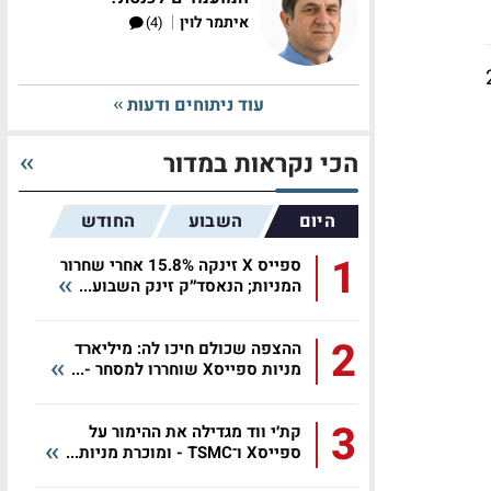
|
איתמר לוין
(4)
צמח ב-2.8%
עוד ניתוחים ודעות
הכי נקראות במדור
היום
השבוע
החודש
1
ספייס X זינקה 15.8% אחרי שחרור
המניות; הנאסד״ק זינק השבוע...
2
ההצפה שכולם חיכו לה: מיליארד
מניות ספייסX שוחררו למסחר -...
3
קת׳י ווד מגדילה את ההימור על
ספייסX ו־TSMC - ומוכרת מניות...