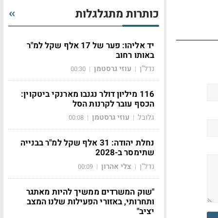
כותרות מתגלגלות
יד אליהו: פער של 17 אלף שקל למ"ר
באותו רחוב
נדל"ן
עוזי גרסטמן
00:30
|
|
116 מיליון דולר נגנבו מארנקי ביטקוין:
הכסף עובר לקרנות הסל
גלובל
עוזי גרסטמן
00:08
|
|
נחלת יהודה: 31 אלף שקל למ"ר בבנייה
שתימסר ב-2028
נדל"ן
צלי אהרון
00:09
|
|
"שוק המשרדים ממשיך להיות מאתגר
ותחרותי, באזורי הפעילות שלנו המצב
יציב"