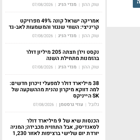
ה
שוק ההון
מנדי הניג
07/08/2026
|
|
אמריקה ישראל קונה 49% מפרויקט
קריניצי: השווי שנגזר והמשמעות לאב-גד
שוק ההון
מנדי הניג
07/08/2026
|
|
נקסט ויז'ן חצתה 205 מיליון דולר
בהזמנות מתחילת השנה
שוק ההון
מנדי הניג
07/08/2026
|
|
38 מיליארד דולר למפעלי זיכרון חדשים:
למה דווקא מיקרון נהנית מההשקעה של
SK הייניקס
גלובל
עוזי גרסטמן
07/08/2026
|
|
הכנסות שיא של 9 מיליארד דולר
לסאנדיסק, אבל התחזית מכבידה; המניה
יורדת יום שלישי ברציפות לאזור 1,230