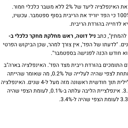
וכיצד יצליח לבצע נחיתה רכה, כלומר להוריד את האינפלציה ליעד של 2% ללא משבר כלכלי חמור.
לקראת פרסום הנתונים, השווקים העריכו ב-100% כי הפד יוריד את הריבית בסוף ספטמבר. עכשיו,
 לדחייה בהורדת הריבית.
 להמתין", כתב
ניל דוטה, ראש מחלקת מחקר כלכלי ב-
ים. "לדעתו של הפד', אין צורך למהר, שכן הביקוש הפרטי
הוא חודש הכנה לפגישה בספטמבר".
ם התומכים בהורדת ריבית מצד הפד'. האינפלציה בארה"ב
לחודש יוני ירדה ב-0.1% לעומת חודש מאי, מתחת לצפי שהיה לעלייה של 0.2%, מה שאומר שהייתה
אינפלציה שלילית בחודש יוני - אינפלציה שלילית תוך חודשית ראשונה מזה מעל ל-4 שנים. האינפלציה
השנתית ירדה ל-3%, מתחת לצפי שהיה ל-3.1%. אינפלציית הליבה עלתה ב-0.1%, לעומת הצפי שהיה