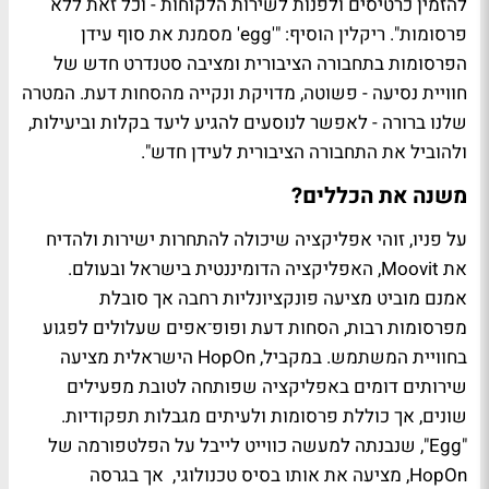
להזמין כרטיסים ולפנות לשירות הלקוחות - וכל זאת ללא
פרסומות". ריקלין הוסיף: "'egg' מסמנת את סוף עידן
הפרסומות בתחבורה הציבורית ומציבה סטנדרט חדש של
חוויית נסיעה - פשוטה, מדויקת ונקייה מהסחות דעת. המטרה
שלנו ברורה - לאפשר לנוסעים להגיע ליעד בקלות וביעילות,
ולהוביל את התחבורה הציבורית לעידן חדש".
משנה את הכללים?
על פניו, זוהי אפליקציה שיכולה להתחרות ישירות ולהדיח
את Moovit, האפליקציה הדומיננטית בישראל ובעולם.
אמנם מוביט מציעה פונקציונליות רחבה אך סובלת
מפרסומות רבות, הסחות דעת ופופ־אפים שעלולים לפגוע
בחוויית המשתמש. במקביל, HopOn הישראלית מציעה
שירותים דומים באפליקציה שפותחה לטובת מפעילים
שונים, אך כוללת פרסומות ולעיתים מגבלות תפקודיות.
"Egg", שנבנתה למעשה כווייט לייבל על הפלטפורמה של
HopOn, מציעה את אותו בסיס טכנולוגי, אך בגרסה