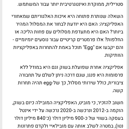
סטרילית, ממוקדת ואינטגרטיבית יותר עבור המשתמש.
השאלה שנותרת פתוחה היא איכות האלגוריתם שמאחורי
האפליקציה: האם היא יודעת לבחור את המסלול המהיר
ביותר? האם היא מתעדפת מסלולים עם פחות הליכה או
החלפות? אלו פרמטרים קריטיים עבור נוסעים יומיומיים -
והם יקבעו אם "Egg" תוכל באמת להתחרות באפליקציות
הוותיקות.
אפליקציה אחרת שפועלת בשוק וגם היא במודל ללא
פרסומות היא פנגו, שגם דרכה ניתן לשלם על תחבורה
ציבורית, כולל שירותי מסלול, כך של-egg תהיה תחרות
קשה.
חשוב להזכיר, כי מוביט, האפליקציה המובילה כיום בשוק,
הוקמה ב-2012 ונרכשה ב-2020 נרכשה על ידי אינטל
בעסקה בשווי של כ-900 מיליון דולר (כ־840 מיליון דולר
נטו), במטרה לשלב אותה עם מובילאיי ולקדם פתרונות