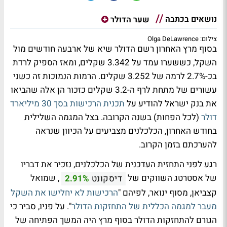
נושאים בכתבה
שער הדולר
צילום: Olga DeLawrence
בסוף מרץ האחרון רשם הדולר שיא של ארבעה חודשים מול
השקל, כששערו עמד על 3.342 שקלים, ומאז הספיק לרדת
בכ-2.7% לרמה של 3.252 שקלים. הרמות הנמוכות זה כשני
עשורים של מתחת לרף ה-3.2 שקלים כזכור הן אלה שהביאו
את בנק ישראל להודיע על
תכנית הרכישות בסך 30 מיליארד
דולר
(לכל הפחות) בשנה הקרובה. בצל המגמה השלילית
בחודש האחרון, הכלכלנים מצביעים על הכיוון שנראה
להערכתם בזמן הקרוב.
רגע לפני התחזית העדכנית של הכלכלנים, נזכיר את דבריו
של אסטרטג השווקים של
, שמואל
דיסקונט
2.91%
קצביאן, מסוף ינואר, לפיהם "
הרכישות לא יחלישו את השקל
מעבר למגמה הכללית של התחזקות הדולר
". על פניו, סביר כי
הגורם להתחזקות הדולר בסוף מרץ היה המשך הפתיחה של