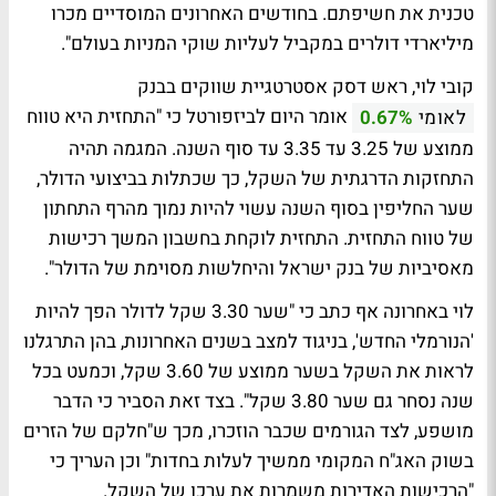
טכנית את חשיפתם. בחודשים האחרונים המוסדיים מכרו
מיליארדי דולרים במקביל לעליות שוקי המניות בעולם".
קובי לוי, ראש דסק אסטרטגיית שווקים בבנק
אומר היום לביזפורטל כי "התחזית היא טווח
לאומי
0.67%
ממוצע של 3.25 עד 3.35 עד סוף השנה. המגמה תהיה
התחזקות הדרגתית של השקל, כך שכתלות בביצועי הדולר,
שער החליפין בסוף השנה עשוי להיות נמוך מהרף התחתון
של טווח התחזית. התחזית לוקחת בחשבון המשך רכישות
מאסיביות של בנק ישראל והיחלשות מסוימת של הדולר".
לוי באחרונה אף כתב כי "שער 3.30 שקל לדולר הפך להיות
'הנורמלי החדש', בניגוד למצב בשנים האחרונות, בהן התרגלנו
לראות את השקל בשער ממוצע של 3.60 שקל, וכמעט בכל
שנה נסחר גם שער 3.80 שקל". בצד זאת הסביר כי הדבר
מושפע, לצד הגורמים שכבר הוזכרו, מכך ש"חלקם של הזרים
בשוק האג"ח המקומי ממשיך לעלות בחדות" וכן העריך כי
"הרכישות האדירות משמרות את ערכו של השקל.