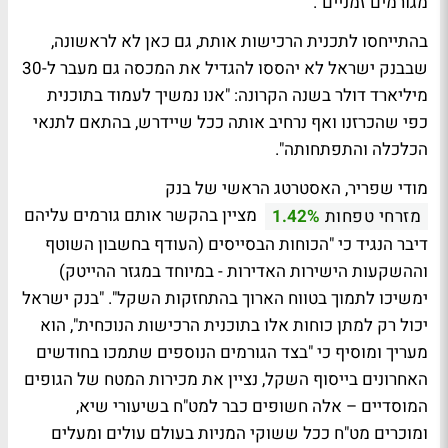
מגורמים זמניים".
בהתייחסו לתכנית הרכישות אותת, גם כאן לא לראשונה,
שבבנק ישראל לא יהססו להגדיל את המכסה גם מעבר ל-30
מיליארד דולר בשנה הקרונה: "אנו נמשיך לעמוד בתוכנית
כפי שהכרזנו ואף נרחיב אותה ככל שיידרש, בהתאם לתנאי
הכלכלה והתפתחותה".
מודי שפריר, האסטרטג הראשי של בנק
מציין בהקשר אותם גורמים עליהם
מזרחי טפחות
1.42%
דיבר הנגיד כי "הכוחות הבסייסים (העודף בחשבון השוטף
וההשקעות הישירות האדירות - במיוחד במגזר ההייטק)
ימשיכו לתמוך בטווח הארוך בהתחזקות השקל". "בנק ישראל
יכול רק למתן כוחות אלו בתוכנית הרכישות הנוכחית", הוא
מעריך ומוסיף כי "בצד הגורמים הנוספים שתמכו בחודשים
האחרונים בייסוף השקל, נציין את מכירות המטח של הגופים
המוסדיים – אלה חשופים כבר למט"ח בשיעורי שיא,
ומוכרים מט"ח ככל ששוקי המניות בעולם עולים ומעלים