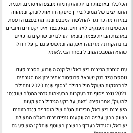
הכלכלה בארצות הברית והתקדמות מבצע החיסונים. תכנית
התמריצים של ממשל ביידן סיפקה וודאות לשוק, שמהווה
במידת מה כח נגד להחלשת המטבע שנגרמת בעצם הדפסת
הכספים והמענקים לאזרחים. מאז, בצד אינדיקטורים חיוביים
בארצות הברית עצמה, בשאר העולם יש שווקים מרכזיים
בהם הקורונה מרימה ראש, מה שמשפיע גם כן על הדולר
שהוא המטבע המוביל בסחר הבינלאומי.
עם הותרת הריבית בישראל על קנה השבוע, הסביר פעם
נוספת נגיד בנק ישראל פרופסור אמיר ירון את הגורמים
להתחזקות השקל מול הדולר. "בסוף שנת 2020 ותחילת
2021 נוצר ייסוף חד בעקבות התעצמות זרמי המט"ח שנכנסו
למשק", אמר ופירט "זאת, על רקע הגידול בהשקעות
הישירות בישראל, מכירות מט"ח של מוסדיים כנגד רווחים
בשוק ההון, עלייה בהשקעות גופים זרים באג"ח ממשלת
ישראל, והגידול בעודף בחשבון השוטף שחלקו הושפע גם