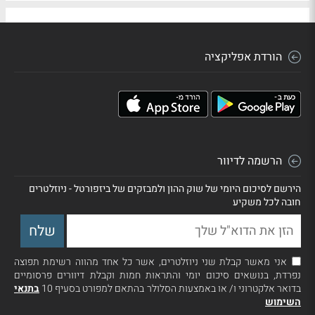
הורדת אפליקציה
הרשמה לדיוור
הירשם לסיכום היומי של שוק ההון ולמבזקים של ביזפורטל - ניוזלטרים
חובה לכל משקיע
אני מאשר קבלת שני ניוזלטרים, אשר כל אחד מהווה רשימת תפוצה
נפרדת, בנושאים סיכום יומי והתראות חמות וקבלת דיוורים פרסומיים
בדואר אלקטרוני ו/ או באמצעות הסלולר בהתאם למפורט בסעיף 10
בתנאי
השימוש